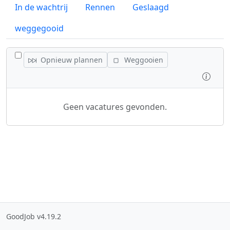
In de wachtrij
Rennen
Geslaagd
weggegooid
WISSEL ALLE VACATURES AF
Opnieuw plannen
Weggooien
Inspe
Geen vacatures gevonden.
GoodJob v4.19.2