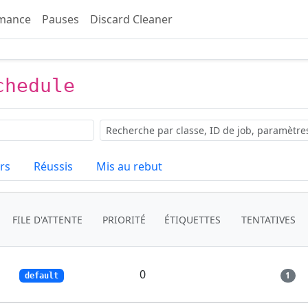
mance
Pauses
Discard Cleaner
chedule
Rechercher
rs
Réussis
Mis au rebut
FILE D'ATTENTE
PRIORITÉ
ÉTIQUETTES
TENTATIVES
0
1
default