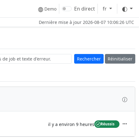
Thè
En direct
fr
Demo
Dernière mise à jour
2026-08-07 10:06:26 UTC
Réinitialiser
Inspe
il y a environ 9 heures
Réussis
Actions