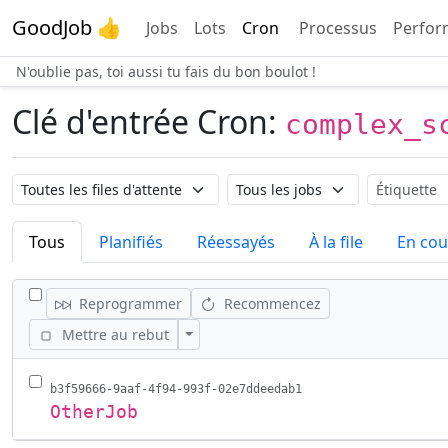
GoodJob 👍
Jobs
Lots
Cron
Processus
Perfor
N'oublie pas, toi aussi tu fais du bon boulot !
Clé d'entrée Cron:
complex_s
Nom de la file d'attente
Nom du job
Étiquette
Tous
Planifiés
Réessayés
À la file
En cou
SÉLECTIONNER TOUS LES JOBS
Reprogrammer
Recommencez
Afficher / cacher les actions
Mettre au rebut
b3f59666-9aaf-4f94-993f-02e7ddeedab1
OtherJob