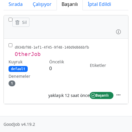
Sırada
Çalışıyor
Başarılı
İptal Edildi
TÜM IŞLERI GIZLE/GÖSTER
Sil
İncel
d934bf98-1ef1-4f45-9f48-140d9d666bfb
OtherJob
Kuyruk
Öncelik
Etiketler
0
default
Denemeler
1
yaklaşık 12 saat önce
Başarılı
İşlemler
GoodJob v4.19.2