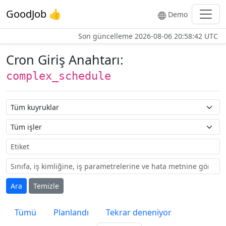
GoodJob 👍
Demo
Son güncelleme
2026-08-06 20:58:42 UTC
Cron Giriş Anahtarı:
complex_schedule
Kuyruk adı
İş adı
Etiket
Ara
Temizle
Tümü
Planlandı
Tekrar deneniyor