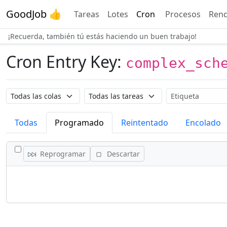
GoodJob 👍
Tareas
Lotes
Cron
Procesos
Rend
¡Recuerda, también tú estás haciendo un buen trabajo!
Cron Entry Key:
complex_sch
Nombre de la cola
Nombre de la tarea
Etiqueta
Todas
Programado
Reintentado
Encolado
CONMUTAR TODAS LAS TAREAS
Reprogramar
Descartar