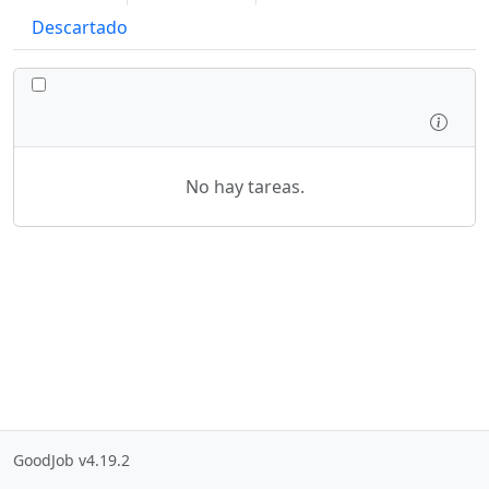
Descartado
CONMUTAR TODAS LAS TAREAS
Inspe
No hay tareas.
GoodJob v4.19.2