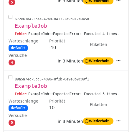
in 3 Minuten
Wiederholt
5
Aktione
672e63a4-3bae-42a8-8413-2e9b917e9458
ExampleJob
Fehler:
ExampleJob::ExpectedError: Executed 4 times.
Warteschlange
Priorität
Etiketten
-10
default
Versuche
in 3 Minuten
Wiederholt
4
Aktione
89a5a74c-5bc5-4096-8f2b-0e9e8b9c09f1
ExampleJob
Fehler:
ExampleJob::ExpectedError: Executed 5 times.
Warteschlange
Priorität
Etiketten
10
default
Versuche
in 3 Minuten
Wiederholt
5
Aktione