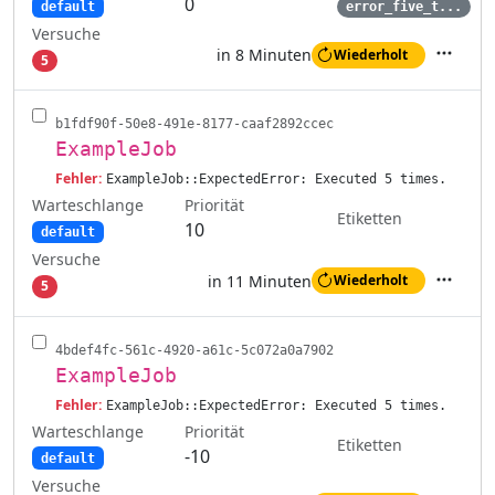
0
default
error_five_t...
Versuche
in 8 Minuten
Wiederholt
5
Aktione
b1fdf90f-50e8-491e-8177-caaf2892ccec
ExampleJob
Fehler:
ExampleJob::ExpectedError: Executed 5 times.
Warteschlange
Priorität
Etiketten
10
default
Versuche
in 11 Minuten
Wiederholt
5
Aktione
4bdef4fc-561c-4920-a61c-5c072a0a7902
ExampleJob
Fehler:
ExampleJob::ExpectedError: Executed 5 times.
Warteschlange
Priorität
Etiketten
-10
default
Versuche