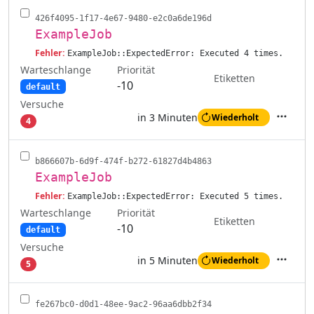
426f4095-1f17-4e67-9480-e2c0a6de196d
ExampleJob
Fehler:
ExampleJob::ExpectedError: Executed 4 times.
Warteschlange
Priorität
Etiketten
-10
default
Versuche
in 3 Minuten
Wiederholt
4
Aktione
b866607b-6d9f-474f-b272-61827d4b4863
ExampleJob
Fehler:
ExampleJob::ExpectedError: Executed 5 times.
Warteschlange
Priorität
Etiketten
-10
default
Versuche
in 5 Minuten
Wiederholt
5
Aktione
fe267bc0-d0d1-48ee-9ac2-96aa6dbb2f34