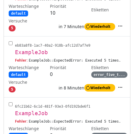
Warteschlange
Priorität
Etiketten
10
default
Versuche
in 7 Minuten
Wiederholt
5
Aktione
eb83a8f8-1ac7-40a2-918b-afc12d7af7e9
ExampleJob
Fehler:
ExampleJob::ExpectedError: Executed 5 times.
Warteschlange
Etiketten
Priorität
0
default
error_five_t...
Versuche
in 8 Minuten
Wiederholt
5
Aktione
6fc21b62-6c1d-481f-93e3-0fd192bde6f1
ExampleJob
Fehler:
ExampleJob::ExpectedError: Executed 5 times.
Warteschlange
Etiketten
Priorität