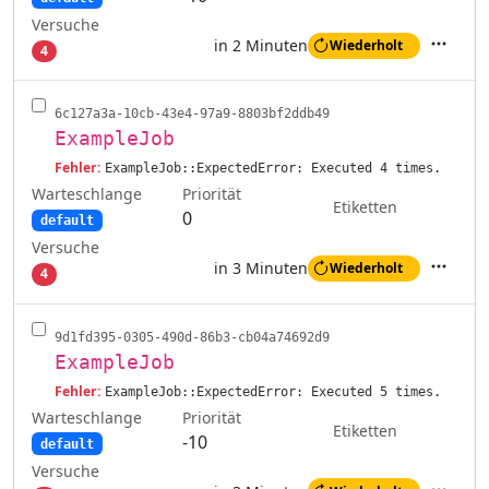
Versuche
in 2 Minuten
Wiederholt
4
Aktione
6c127a3a-10cb-43e4-97a9-8803bf2ddb49
ExampleJob
Fehler:
ExampleJob::ExpectedError: Executed 4 times.
Warteschlange
Priorität
Etiketten
0
default
Versuche
in 3 Minuten
Wiederholt
4
Aktione
9d1fd395-0305-490d-86b3-cb04a74692d9
ExampleJob
Fehler:
ExampleJob::ExpectedError: Executed 5 times.
Warteschlange
Priorität
Etiketten
-10
default
Versuche