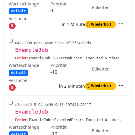
Warteschlange
Priorität
Etiketten
0
default
Versuche
in 1 Minute
Wiederholt
5
Aktione
84823908-6cee-4b9e-93aa-8f17fc4d17d9
ExampleJob
Fehler:
ExampleJob::ExpectedError: Executed 5 times.
Warteschlange
Priorität
Etiketten
-10
default
Versuche
in 2 Minuten
Wiederholt
5
Aktione
c3eeb4f2-5f04-4c99-9ef5-197434d78117
ExampleJob
Fehler:
ExampleJob::ExpectedError: Executed 4 times.
Warteschlange
Priorität
Etiketten
-10
default