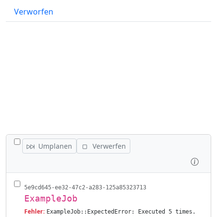
Verworfen
ALLE JOBS UMSCHALTEN
Umplanen
Verwerfen
Prüfe
5e9cd645-ee32-47c2-a283-125a85323713
ExampleJob
Fehler:
ExampleJob::ExpectedError: Executed 5 times.