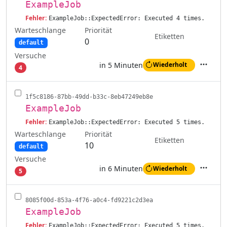
ExampleJob
Fehler:
ExampleJob::ExpectedError: Executed 4 times.
Warteschlange
Priorität
Etiketten
0
default
Versuche
in 5 Minuten
Wiederholt
4
Aktione
1f5c8186-87bb-49dd-b33c-8eb47249eb8e
ExampleJob
Fehler:
ExampleJob::ExpectedError: Executed 5 times.
Warteschlange
Priorität
Etiketten
10
default
Versuche
in 6 Minuten
Wiederholt
5
Aktione
8085f00d-853a-4f76-a0c4-fd9221c2d3ea
ExampleJob
Fehler:
ExampleJob::ExpectedError: Executed 5 times.