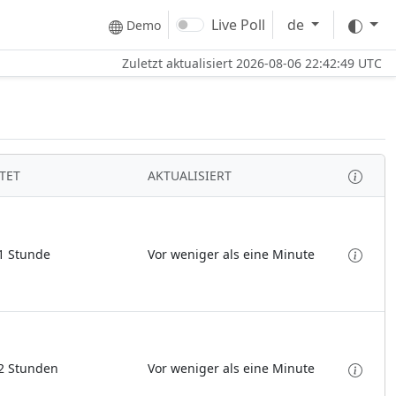
The
Live Poll
de
Demo
Zuletzt aktualisiert
2026-08-06 22:42:49 UTC
TET
AKTUALISIERT
Prüfen
 1 Stunde
Vor weniger als eine Minute
Prüfen
 2 Stunden
Vor weniger als eine Minute
Prüfen