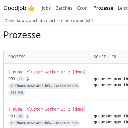
GoodJob 👍
Jobs
Batches
Cron
Prozesse
Leis
Denk daran, auch du machst einen guten Job!
Prozesse
PROZESS
SCHEDULER
$
puma: cluster worker 0: 2 [demo]
PID
@
32
queues=* max_th
queues=* max_th
108f0ac4-0262-4c15-bf42-74e65a9c5b98
183 MB
$
puma: cluster worker 1: 2 [demo]
PID
@
38
queues=* max_th
queues=* max_th
108f0ac4-0262-4c15-bf42-74e65a9c5b98