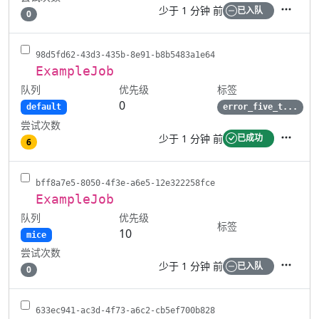
少于 1 分钟 前
已入队
0
操作
98d5fd62-43d3-435b-8e91-b8b5483a1e64
ExampleJob
队列
标签
优先级
0
default
error_five_t...
尝试次数
少于 1 分钟 前
已成功
6
操作
bff8a7e5-8050-4f3e-a6e5-12e322258fce
ExampleJob
队列
优先级
标签
10
mice
尝试次数
少于 1 分钟 前
已入队
0
操作
633ec941-ac3d-4f73-a6c2-cb5ef700b828