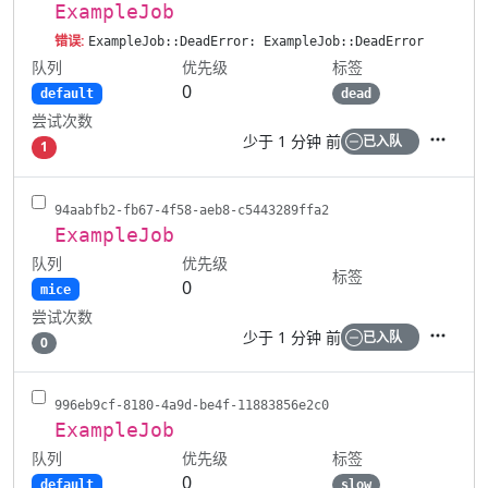
ExampleJob
错误:
ExampleJob::DeadError: ExampleJob::DeadError
队列
标签
优先级
0
default
dead
尝试次数
少于 1 分钟 前
已入队
1
操作
94aabfb2-fb67-4f58-aeb8-c5443289ffa2
ExampleJob
队列
优先级
标签
0
mice
尝试次数
少于 1 分钟 前
已入队
0
操作
996eb9cf-8180-4a9d-be4f-11883856e2c0
ExampleJob
队列
标签
优先级
0
default
slow