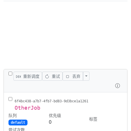
切换所有任务
切换操作
重新调度
重试
丢弃
检查
6f4bc438-a7b7-4fb7-bd83-9d3bce1a1261
OtherJob
队列
优先级
标签
0
default
尝试次数