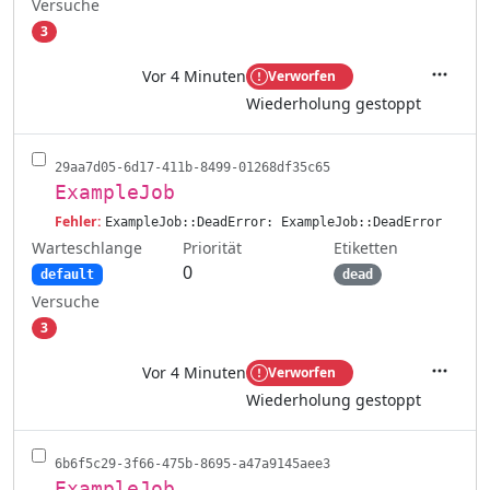
Versuche
3
Vor 4 Minuten
Verworfen
Aktione
Wiederholung gestoppt
29aa7d05-6d17-411b-8499-01268df35c65
ExampleJob
Fehler:
ExampleJob::DeadError: ExampleJob::DeadError
Warteschlange
Etiketten
Priorität
0
default
dead
Versuche
3
Vor 4 Minuten
Verworfen
Aktione
Wiederholung gestoppt
6b6f5c29-3f66-475b-8695-a47a9145aee3
ExampleJob