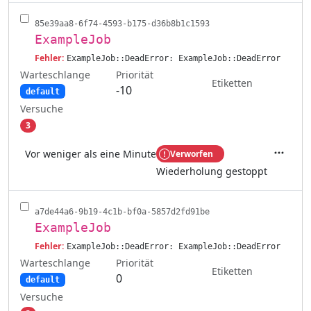
85e39aa8-6f74-4593-b175-d36b8b1c1593
ExampleJob
Fehler:
ExampleJob::DeadError: ExampleJob::DeadError
Warteschlange
Priorität
Etiketten
-10
default
Versuche
3
Vor weniger als eine Minute
Verworfen
Aktione
Wiederholung gestoppt
a7de44a6-9b19-4c1b-bf0a-5857d2fd91be
ExampleJob
Fehler:
ExampleJob::DeadError: ExampleJob::DeadError
Warteschlange
Priorität
Etiketten
0
default
Versuche