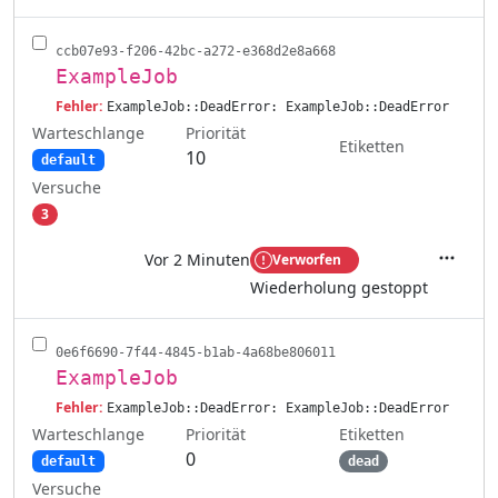
ccb07e93-f206-42bc-a272-e368d2e8a668
ExampleJob
Fehler:
ExampleJob::DeadError: ExampleJob::DeadError
Warteschlange
Priorität
Etiketten
10
default
Versuche
3
Vor 2 Minuten
Verworfen
Aktione
Wiederholung gestoppt
0e6f6690-7f44-4845-b1ab-4a68be806011
ExampleJob
Fehler:
ExampleJob::DeadError: ExampleJob::DeadError
Warteschlange
Etiketten
Priorität
0
default
dead
Versuche