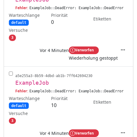
Fehler:
ExampleJob::DeadError: ExampleJob::DeadError
Warteschlange
Priorität
Etiketten
0
default
Versuche
3
Vor 4 Minuten
Verworfen
Aktione
Wiederholung gestoppt
a5e255a3-8b59-4dbd-ab1b-7ff642694230
ExampleJob
Fehler:
ExampleJob::DeadError: ExampleJob::DeadError
Warteschlange
Priorität
Etiketten
10
default
Versuche
3
Vor 4 Minuten
Verworfen
Aktione