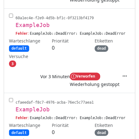
60a1ec4e-f2e9-4d5b-bf1c-0f3213bf4179
ExampleJob
Fehler:
ExampleJob::DeadError: ExampleJob::DeadError
Warteschlange
Etiketten
Priorität
0
default
dead
Versuche
3
Vor 3 Minuten
Verworfen
Aktione
Wiederholung gestoppt
cfaeedaf-f8c7-4976-acba-76ec5c77aea1
ExampleJob
Fehler:
ExampleJob::DeadError: ExampleJob::DeadError
Warteschlange
Etiketten
Priorität
0
default
dead