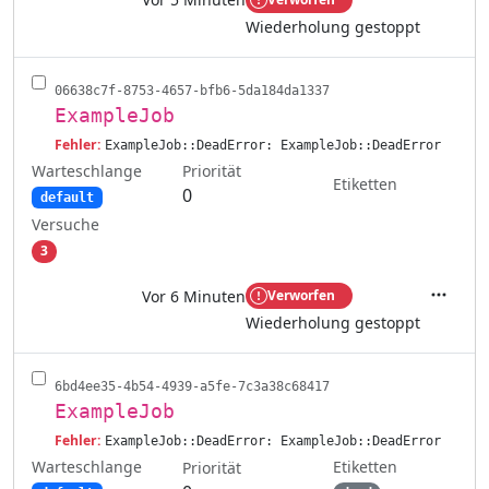
Aktione
Wiederholung gestoppt
06638c7f-8753-4657-bfb6-5da184da1337
ExampleJob
Fehler:
ExampleJob::DeadError: ExampleJob::DeadError
Warteschlange
Priorität
Etiketten
0
default
Versuche
3
Vor 6 Minuten
Verworfen
Aktione
Wiederholung gestoppt
6bd4ee35-4b54-4939-a5fe-7c3a38c68417
ExampleJob
Fehler:
ExampleJob::DeadError: ExampleJob::DeadError
Warteschlange
Etiketten
Priorität