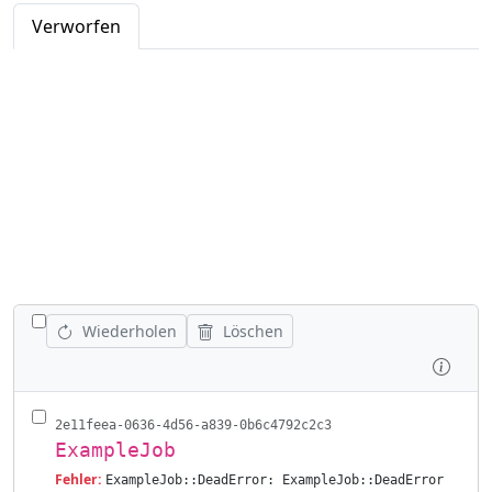
Verworfen
ALLE JOBS UMSCHALTEN
Wiederholen
Löschen
Prüfe
2e11feea-0636-4d56-a839-0b6c4792c2c3
ExampleJob
Fehler:
ExampleJob::DeadError: ExampleJob::DeadError