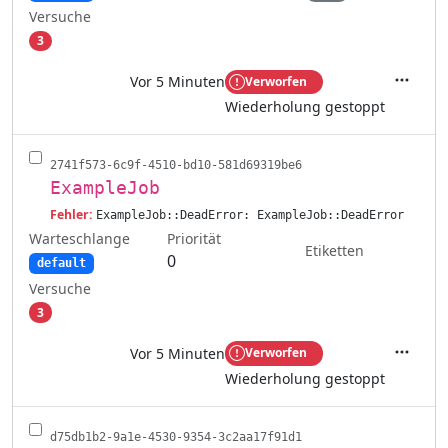
Versuche
3
Vor 5 Minuten
Verworfen
Aktione
Wiederholung gestoppt
2741f573-6c9f-4510-bd10-581d69319be6
ExampleJob
Fehler:
ExampleJob::DeadError: ExampleJob::DeadError
Warteschlange
Priorität
Etiketten
0
default
Versuche
3
Vor 5 Minuten
Verworfen
Aktione
Wiederholung gestoppt
d75db1b2-9a1e-4530-9354-3c2aa17f91d1