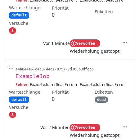
Fehler:
ExampleJob::DeadError: ExampleJob::DeadError
Warteschlange
Priorität
Etiketten
0
default
Versuche
3
Vor 1 Minute
Verworfen
Aktione
Wiederholung gestoppt
e4a844e6-d4d3-44d1-8757-7d368b3dfcb5
ExampleJob
Fehler:
ExampleJob::DeadError: ExampleJob::DeadError
Warteschlange
Etiketten
Priorität
0
default
dead
Versuche
3
Vor 2 Minuten
Verworfen
Aktione
Wiederholung gestoppt