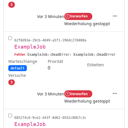
3
Vor 3 Minuten
Verworfen
Aktione
Wiederholung gestoppt
62f8d93e-29cb-4049-a5f1-296dc276808a
ExampleJob
Fehler:
ExampleJob::DeadError: ExampleJob::DeadError
Warteschlange
Priorität
Etiketten
0
default
Versuche
3
Vor 3 Minuten
Verworfen
Aktione
Wiederholung gestoppt
685274c0-9ce2-443f-8d62-6932c80b7c3c
ExampleJob