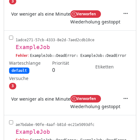
3
Vor weniger als eine Minute
Verworfen
Aktione
Wiederholung gestoppt
1adce271-57cb-4333-8e2d-7aed2cdb10ce
ExampleJob
Fehler:
ExampleJob::DeadError: ExampleJob::DeadError
Warteschlange
Priorität
Etiketten
0
default
Versuche
3
Vor weniger als eine Minute
Verworfen
Aktione
Wiederholung gestoppt
ae7bdabe-90fe-4aaf-b81d-ec21e5093dfc
ExampleJob