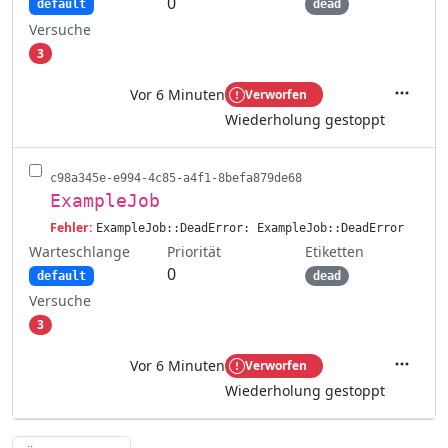
0
default
dead
Versuche
3
Vor 6 Minuten
Verworfen
Aktione
Wiederholung gestoppt
c98a345e-e994-4c85-a4f1-8befa879de68
ExampleJob
Fehler:
ExampleJob::DeadError: ExampleJob::DeadError
Warteschlange
Etiketten
Priorität
0
default
dead
Versuche
3
Vor 6 Minuten
Verworfen
Aktione
Wiederholung gestoppt