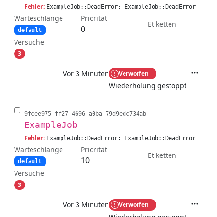
Fehler:
ExampleJob::DeadError: ExampleJob::DeadError
Warteschlange
Priorität
Etiketten
0
default
Versuche
3
Vor 3 Minuten
Verworfen
Aktione
Wiederholung gestoppt
9fcee975-ff27-4696-a0ba-79d9edc734ab
ExampleJob
Fehler:
ExampleJob::DeadError: ExampleJob::DeadError
Warteschlange
Priorität
Etiketten
10
default
Versuche
3
Vor 3 Minuten
Verworfen
Aktione
Wiederholung gestoppt