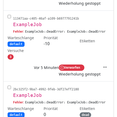
Wiederholung gestoppt
113471aa-c405-46af-a109-b6977791241b
ExampleJob
Fehler:
ExampleJob::DeadError: ExampleJob::DeadError
Warteschlange
Priorität
Etiketten
-10
default
Versuche
3
Vor 5 Minuten
Verworfen
Aktione
Wiederholung gestoppt
2bc325f2-9ba7-4992-9feb-3df27eff2180
ExampleJob
Fehler:
ExampleJob::DeadError: ExampleJob::DeadError
Warteschlange
Etiketten
Priorität
0
default
dead