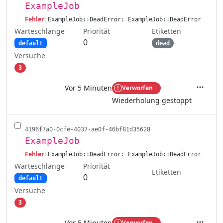
ExampleJob
Fehler:
ExampleJob::DeadError: ExampleJob::DeadError
Warteschlange
Etiketten
Priorität
0
default
dead
Versuche
3
Vor 5 Minuten
Verworfen
Aktione
Wiederholung gestoppt
4196f7a0-0cfe-4037-ae0f-46bf81d35628
ExampleJob
Fehler:
ExampleJob::DeadError: ExampleJob::DeadError
Warteschlange
Priorität
Etiketten
0
default
Versuche
3
Vor 5 Minuten
Verworfen