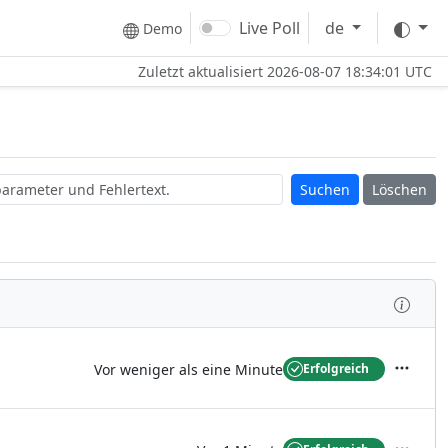
The
Live Poll
de
Demo
Zuletzt aktualisiert
2026-08-07 18:34:01 UTC
Löschen
Prüfe
Vor weniger als eine Minute
Erfolgreich
Aktione