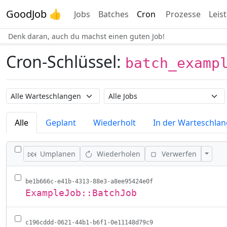
GoodJob 👍
Jobs
Batches
Cron
Prozesse
Leis
Denk daran, auch du machst einen guten Job!
Cron-Schlüssel:
batch_examp
Warteschlangenname
Job-Name
Alle
Geplant
Wiederholt
In der Warteschla
ALLE JOBS UMSCHALTEN
Aktion
Umplanen
Wiederholen
Verwerfen
be1b666c-e41b-4313-88e3-a8ee95424e0f
ExampleJob::BatchJob
c196cddd-0621-44b1-b6f1-0e11148d79c9