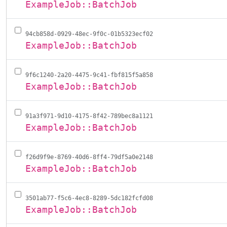
ExampleJob::BatchJob
94cb858d-0929-48ec-9f0c-01b5323ecf02
ExampleJob::BatchJob
9f6c1240-2a20-4475-9c41-fbf815f5a858
ExampleJob::BatchJob
91a3f971-9d10-4175-8f42-789bec8a1121
ExampleJob::BatchJob
f26d9f9e-8769-40d6-8ff4-79df5a0e2148
ExampleJob::BatchJob
3501ab77-f5c6-4ec8-8289-5dc182fcfd08
ExampleJob::BatchJob