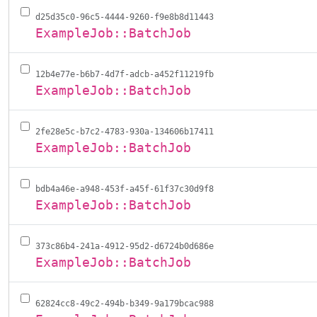
d25d35c0-96c5-4444-9260-f9e8b8d11443
ExampleJob::BatchJob
12b4e77e-b6b7-4d7f-adcb-a452f11219fb
ExampleJob::BatchJob
2fe28e5c-b7c2-4783-930a-134606b17411
ExampleJob::BatchJob
bdb4a46e-a948-453f-a45f-61f37c30d9f8
ExampleJob::BatchJob
373c86b4-241a-4912-95d2-d6724b0d686e
ExampleJob::BatchJob
62824cc8-49c2-494b-b349-9a179bcac988