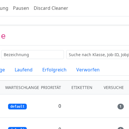
tung
Pausen
Discard Cleaner
le
Bezeichnung
Suchen
nge
Laufend
Erfolgreich
Verworfen
en umschalten
WARTESCHLANGE
PRIORITÄT
ETIKETTEN
VERSUCHE
0
1
default