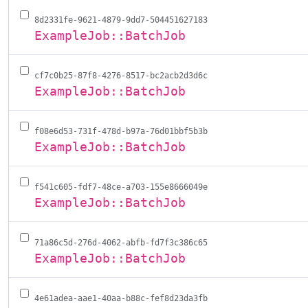
8d2331fe-9621-4879-9dd7-504451627183
ExampleJob::BatchJob
cf7c0b25-87f8-4276-8517-bc2acb2d3d6c
ExampleJob::BatchJob
f08e6d53-731f-478d-b97a-76d01bbf5b3b
ExampleJob::BatchJob
f541c605-fdf7-48ce-a703-155e8666049e
ExampleJob::BatchJob
71a86c5d-276d-4062-abfb-fd7f3c386c65
ExampleJob::BatchJob
4e61adea-aae1-40aa-b88c-fef8d23da3fb