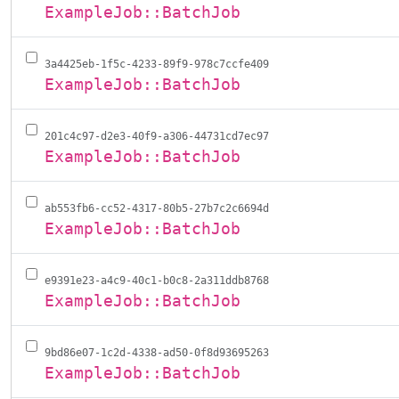
ExampleJob::BatchJob
3a4425eb-1f5c-4233-89f9-978c7ccfe409
ExampleJob::BatchJob
201c4c97-d2e3-40f9-a306-44731cd7ec97
ExampleJob::BatchJob
ab553fb6-cc52-4317-80b5-27b7c2c6694d
ExampleJob::BatchJob
e9391e23-a4c9-40c1-b0c8-2a311ddb8768
ExampleJob::BatchJob
9bd86e07-1c2d-4338-ad50-0f8d93695263
ExampleJob::BatchJob