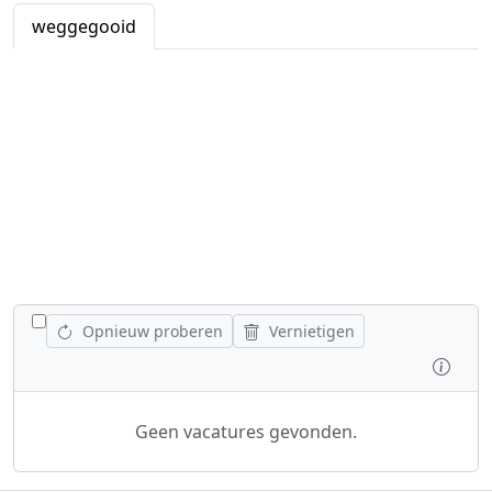
weggegooid
WISSEL ALLE VACATURES AF
Opnieuw proberen
Vernietigen
Inspe
Geen vacatures gevonden.