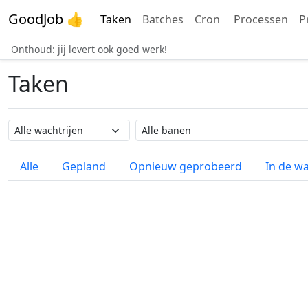
GoodJob 👍
Taken
Batches
Cron
Processen
P
Onthoud: jij levert ook goed werk!
Taken
Wachtrij naam
Taak naam
Alle
Gepland
Opnieuw geprobeerd
In de wa