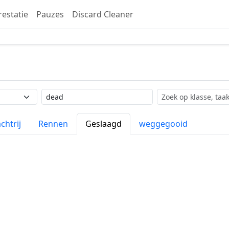
restatie
Pauzes
Discard Cleaner
Label
Zoekopdracht
chtrij
Rennen
Geslaagd
weggegooid