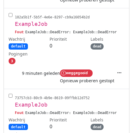
102a5b1f-5b5f-4e6e-8297-cb9a16054b2d
ExampleJob
Fout:
ExampleJob::DeadError: ExampleJob::DeadError
Wachtrij
Labels
Prioriteit
0
default
dead
Pogingen
3
9 minuten geleden
weggegooid
Acties
Opnieuw proberen gestopt
73757cb3-80c9-4b9e-8619-09ffbb12d752
ExampleJob
Fout:
ExampleJob::DeadError: ExampleJob::DeadError
Wachtrij
Labels
Prioriteit
0
default
dead