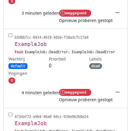
3
3 minuten geleden
weggegooid
Acties
Opnieuw proberen gestopt
b3d8b7cc-6914-4619-b02e-f18a3cfc17a9
ExampleJob
Fout:
ExampleJob::DeadError: ExampleJob::DeadError
Wachtrij
Labels
Prioriteit
0
default
dead
Pogingen
3
4 minuten geleden
weggegooid
Acties
Opnieuw proberen gestopt
4734af72-a9b4-46a0-b9cc-016e062b8e24
ExampleJob