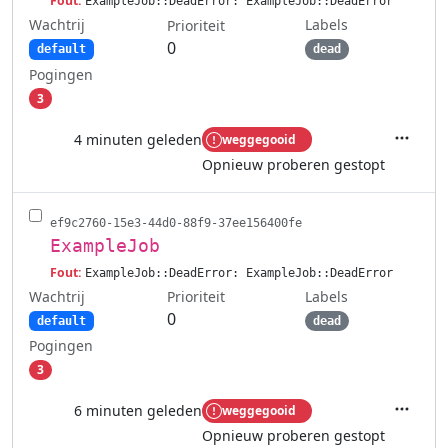
Fout:
ExampleJob::DeadError: ExampleJob::DeadError
Wachtrij
Labels
Prioriteit
0
default
dead
Pogingen
3
4 minuten geleden
weggegooid
Acties
Opnieuw proberen gestopt
ef9c2760-15e3-44d0-88f9-37ee156400fe
ExampleJob
Fout:
ExampleJob::DeadError: ExampleJob::DeadError
Wachtrij
Labels
Prioriteit
0
default
dead
Pogingen
3
6 minuten geleden
weggegooid
Acties
Opnieuw proberen gestopt