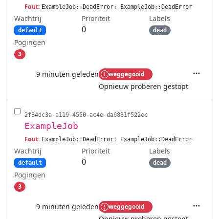
Fout:
ExampleJob::DeadError: ExampleJob::DeadError
Wachtrij
Labels
Prioriteit
0
default
dead
Pogingen
3
9 minuten geleden
weggegooid
Acties
Opnieuw proberen gestopt
2f34dc3a-a119-4550-ac4e-da6831f522ec
ExampleJob
Fout:
ExampleJob::DeadError: ExampleJob::DeadError
Wachtrij
Labels
Prioriteit
0
default
dead
Pogingen
3
9 minuten geleden
weggegooid
Acties
Opnieuw proberen gestopt