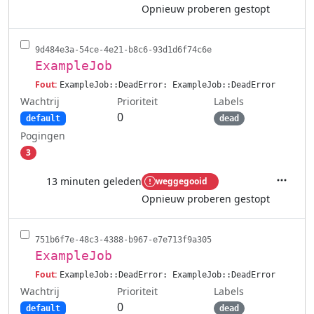
Opnieuw proberen gestopt
9d484e3a-54ce-4e21-b8c6-93d1d6f74c6e
ExampleJob
Fout:
ExampleJob::DeadError: ExampleJob::DeadError
Wachtrij
Labels
Prioriteit
0
default
dead
Pogingen
3
13 minuten geleden
weggegooid
Acties
Opnieuw proberen gestopt
751b6f7e-48c3-4388-b967-e7e713f9a305
ExampleJob
Fout:
ExampleJob::DeadError: ExampleJob::DeadError
Wachtrij
Labels
Prioriteit
0
default
dead