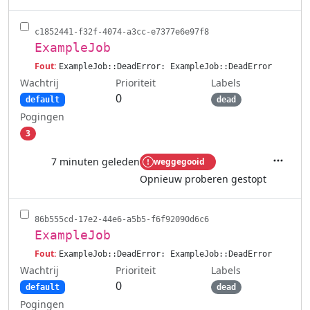
c1852441-f32f-4074-a3cc-e7377e6e97f8
ExampleJob
Fout:
ExampleJob::DeadError: ExampleJob::DeadError
Wachtrij
Labels
Prioriteit
0
default
dead
Pogingen
3
7 minuten geleden
weggegooid
Acties
Opnieuw proberen gestopt
86b555cd-17e2-44e6-a5b5-f6f92090d6c6
ExampleJob
Fout:
ExampleJob::DeadError: ExampleJob::DeadError
Wachtrij
Labels
Prioriteit
0
default
dead
Pogingen