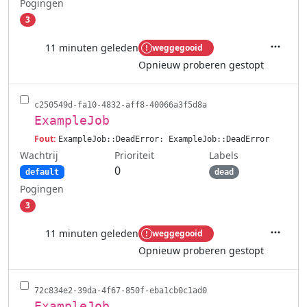
Pogingen
3
11 minuten geleden
weggegooid
Acties
Opnieuw proberen gestopt
c250549d-fa10-4832-aff8-40066a3f5d8a
ExampleJob
Fout:
ExampleJob::DeadError: ExampleJob::DeadError
Wachtrij
Labels
Prioriteit
0
default
dead
Pogingen
3
11 minuten geleden
weggegooid
Acties
Opnieuw proberen gestopt
72c834e2-39da-4f67-850f-eba1cb0c1ad0
ExampleJob