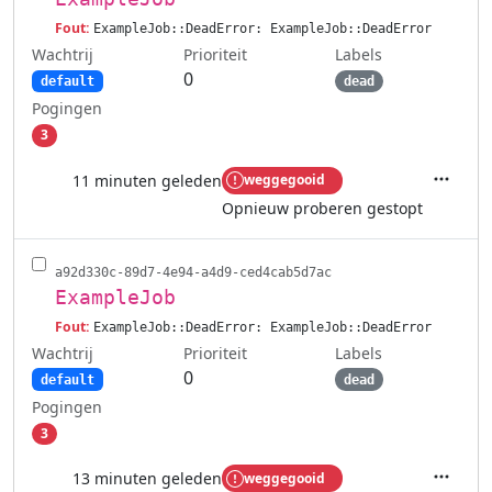
Fout:
ExampleJob::DeadError: ExampleJob::DeadError
Wachtrij
Labels
Prioriteit
0
default
dead
Pogingen
3
11 minuten geleden
weggegooid
Acties
Opnieuw proberen gestopt
a92d330c-89d7-4e94-a4d9-ced4cab5d7ac
ExampleJob
Fout:
ExampleJob::DeadError: ExampleJob::DeadError
Wachtrij
Labels
Prioriteit
0
default
dead
Pogingen
3
13 minuten geleden
weggegooid
Acties