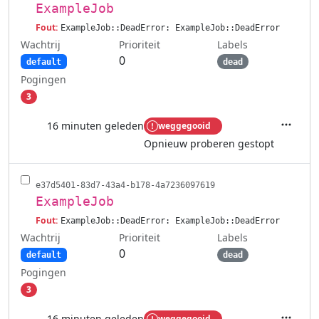
ExampleJob
Fout:
ExampleJob::DeadError: ExampleJob::DeadError
Wachtrij
Labels
Prioriteit
0
default
dead
Pogingen
3
16 minuten geleden
weggegooid
Acties
Opnieuw proberen gestopt
e37d5401-83d7-43a4-b178-4a7236097619
ExampleJob
Fout:
ExampleJob::DeadError: ExampleJob::DeadError
Wachtrij
Labels
Prioriteit
0
default
dead
Pogingen
3
16 minuten geleden
weggegooid