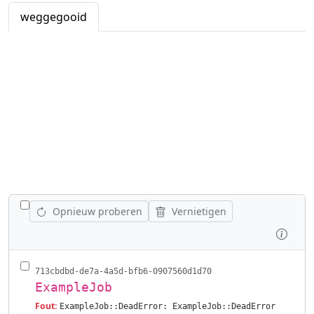
weggegooid
WISSEL ALLE VACATURES AF
Opnieuw proberen
Vernietigen
Inspe
713cbdbd-de7a-4a5d-bfb6-0907560d1d70
ExampleJob
Fout:
ExampleJob::DeadError: ExampleJob::DeadError