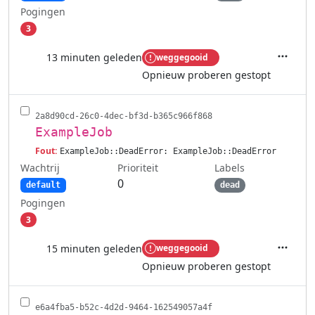
Pogingen
3
13 minuten geleden
weggegooid
Acties
Opnieuw proberen gestopt
2a8d90cd-26c0-4dec-bf3d-b365c966f868
ExampleJob
Fout:
ExampleJob::DeadError: ExampleJob::DeadError
Wachtrij
Labels
Prioriteit
0
default
dead
Pogingen
3
15 minuten geleden
weggegooid
Acties
Opnieuw proberen gestopt
e6a4fba5-b52c-4d2d-9464-162549057a4f