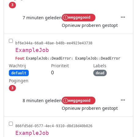
3
7 minuten geleden
weggegooid
Acties
Opnieuw proberen gestopt
bf6e344a-66a8-48ae-b48b-ee4923e43738
ExampleJob
Fout:
ExampleJob::DeadError: ExampleJob::DeadError
Wachtrij
Labels
Prioriteit
0
default
dead
Pogingen
3
8 minuten geleden
weggegooid
Acties
Opnieuw proberen gestopt
866fd5dd-0577-4ec4-9310-d8d18d40b026
ExampleJob