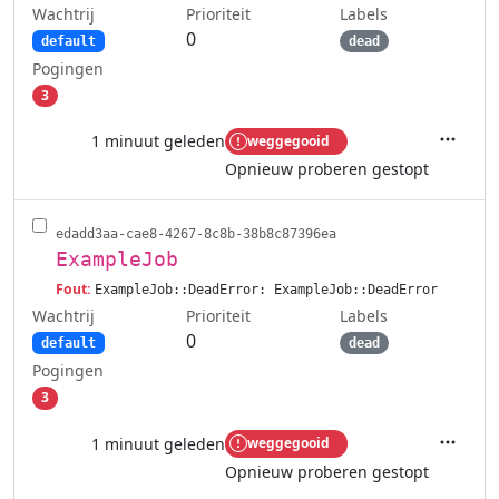
Wachtrij
Labels
Prioriteit
0
default
dead
Pogingen
3
1 minuut geleden
weggegooid
Acties
Opnieuw proberen gestopt
edadd3aa-cae8-4267-8c8b-38b8c87396ea
ExampleJob
Fout:
ExampleJob::DeadError: ExampleJob::DeadError
Wachtrij
Labels
Prioriteit
0
default
dead
Pogingen
3
1 minuut geleden
weggegooid
Acties
Opnieuw proberen gestopt