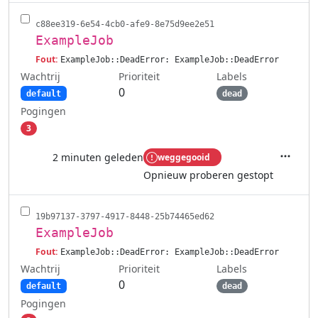
c88ee319-6e54-4cb0-afe9-8e75d9ee2e51
ExampleJob
Fout:
ExampleJob::DeadError: ExampleJob::DeadError
Wachtrij
Labels
Prioriteit
0
default
dead
Pogingen
3
2 minuten geleden
weggegooid
Acties
Opnieuw proberen gestopt
19b97137-3797-4917-8448-25b74465ed62
ExampleJob
Fout:
ExampleJob::DeadError: ExampleJob::DeadError
Wachtrij
Labels
Prioriteit
0
default
dead
Pogingen