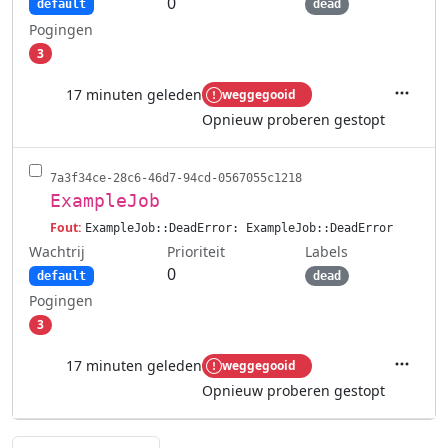
0
default
dead
Pogingen
3
17 minuten geleden
weggegooid
Acties
Opnieuw proberen gestopt
7a3f34ce-28c6-46d7-94cd-0567055c1218
ExampleJob
Fout:
ExampleJob::DeadError: ExampleJob::DeadError
Wachtrij
Labels
Prioriteit
0
default
dead
Pogingen
3
17 minuten geleden
weggegooid
Acties
Opnieuw proberen gestopt