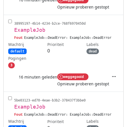
Acties
Opnieuw proberen gestopt
38995197-4b14-4234-b2ce-768f6970450d
ExampleJob
Fout:
ExampleJob::DeadError: ExampleJob::DeadError
Wachtrij
Labels
Prioriteit
0
default
dead
Pogingen
3
16 minuten geleden
weggegooid
Acties
Opnieuw proberen gestopt
5be03123-ed70-4eae-b3b2-378437f3bbe0
ExampleJob
Fout:
ExampleJob::DeadError: ExampleJob::DeadError
Wachtrij
Labels
Prioriteit