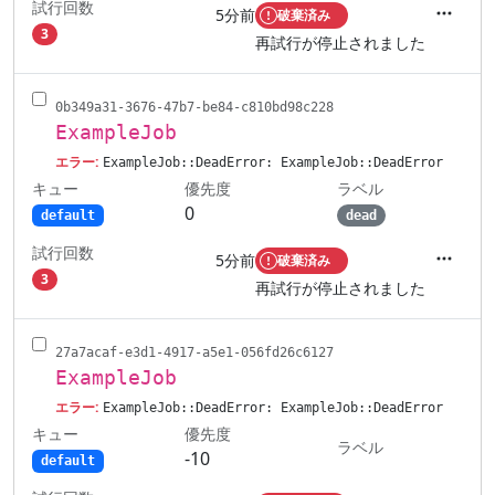
試行回数
5分前
破棄済み
アクシ
3
再試行が停止されました
0b349a31-3676-47b7-be84-c810bd98c228
ExampleJob
エラー:
ExampleJob::DeadError: ExampleJob::DeadError
キュー
ラベル
優先度
0
default
dead
試行回数
5分前
破棄済み
アクシ
3
再試行が停止されました
27a7acaf-e3d1-4917-a5e1-056fd26c6127
ExampleJob
エラー:
ExampleJob::DeadError: ExampleJob::DeadError
キュー
優先度
ラベル
-10
default