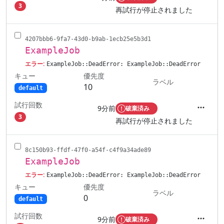
アクシ
3
再試行が停止されました
4207bbb6-9fa7-43d0-b9ab-1ecb25e5b3d1
ExampleJob
エラー:
ExampleJob::DeadError: ExampleJob::DeadError
キュー
優先度
ラベル
10
default
試行回数
9分前
破棄済み
アクシ
3
再試行が停止されました
8c150b93-ffdf-47f0-a54f-c4f9a34ade89
ExampleJob
エラー:
ExampleJob::DeadError: ExampleJob::DeadError
キュー
優先度
ラベル
0
default
試行回数
9分前
破棄済み
アクシ