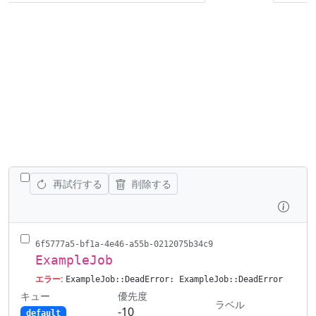
すべてのジョブを切り替える
再試行する
削除する
調査
6f5777a5-bf1a-4e46-a55b-0212075b34c9
ExampleJob
エラー:
ExampleJob::DeadError: ExampleJob::DeadError
キュー
優先度
ラベル
-10
default