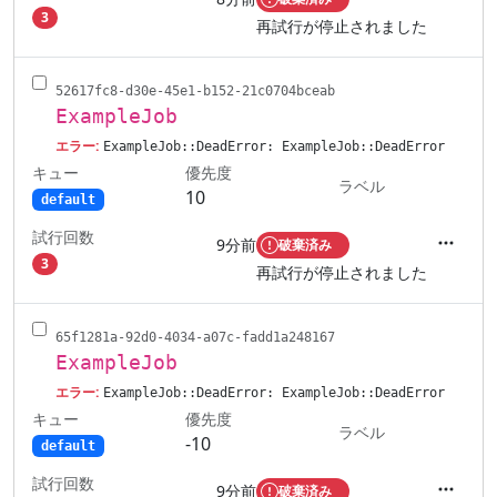
アクシ
3
再試行が停止されました
52617fc8-d30e-45e1-b152-21c0704bceab
ExampleJob
エラー:
ExampleJob::DeadError: ExampleJob::DeadError
キュー
優先度
ラベル
10
default
試行回数
9分前
破棄済み
アクシ
3
再試行が停止されました
65f1281a-92d0-4034-a07c-fadd1a248167
ExampleJob
エラー:
ExampleJob::DeadError: ExampleJob::DeadError
キュー
優先度
ラベル
-10
default
試行回数
9分前
破棄済み