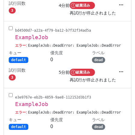
試行回数
4分前
破棄済み
アクシ
3
再試行が停止されました
bd4500d7-a22a-4f79-ba12-b7f32f34ad5a
ExampleJob
エラー:
ExampleJob::DeadError: ExampleJob::DeadError
キュー
ラベル
優先度
0
default
dead
試行回数
5分前
破棄済み
アクシ
3
再試行が停止されました
e3e9767e-eb2b-4859-9ae8-112152d3b1f3
ExampleJob
エラー:
ExampleJob::DeadError: ExampleJob::DeadError
キュー
ラベル
優先度
0
default
dead