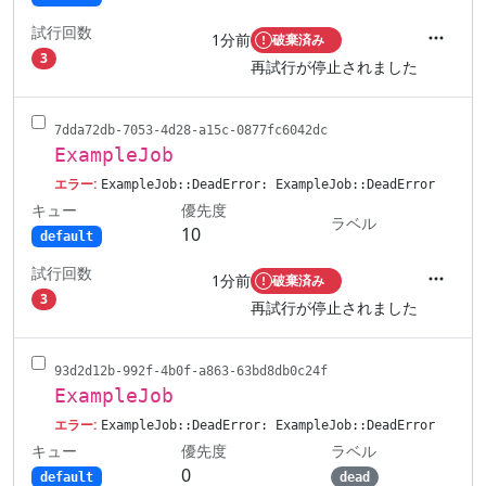
試行回数
1分前
破棄済み
アクシ
3
再試行が停止されました
7dda72db-7053-4d28-a15c-0877fc6042dc
ExampleJob
エラー:
ExampleJob::DeadError: ExampleJob::DeadError
キュー
優先度
ラベル
10
default
試行回数
1分前
破棄済み
アクシ
3
再試行が停止されました
93d2d12b-992f-4b0f-a863-63bd8db0c24f
ExampleJob
エラー:
ExampleJob::DeadError: ExampleJob::DeadError
キュー
ラベル
優先度
0
default
dead