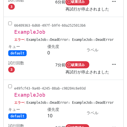
6分前
破棄済み
アクシ
3
再試行が停止されました
66409363-6d68-497f-b9f4-60a2525013b6
ExampleJob
エラー:
ExampleJob::DeadError: ExampleJob::DeadError
キュー
優先度
ラベル
0
default
試行回数
7分前
破棄済み
アクシ
3
再試行が停止されました
e49fcf43-9a40-4245-88ab-c98204c6e93d
ExampleJob
エラー:
ExampleJob::DeadError: ExampleJob::DeadError
キュー
優先度
ラベル
10
default
試行回数