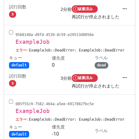
試行回数
2分前
破棄済み
アクシ
3
再試行が停止されました
9568140a-d9fd-4539-8c59-e29513d0056e
ExampleJob
エラー:
ExampleJob::DeadError: ExampleJob::DeadError
キュー
ラベル
優先度
0
default
dead
試行回数
3分前
破棄済み
アクシ
3
再試行が停止されました
085f55c9-7582-464a-a5ee-6917882fbc5e
ExampleJob
エラー:
ExampleJob::DeadError: ExampleJob::DeadError
キュー
優先度
ラベル
-10
default