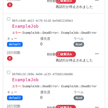
8分前
破棄済み
アクシ
3
再試行が停止されました
86fcc6d8-a621-4c70-b118-be56012269e3
ExampleJob
エラー:
ExampleJob::DeadError: ExampleJob::DeadError
キュー
ラベル
優先度
0
default
dead
試行回数
8分前
破棄済み
アクシ
3
再試行が停止されました
b6f89c2d-269e-4e94-a135-4750d2c66d06
ExampleJob
エラー:
ExampleJob::DeadError: ExampleJob::DeadError
キュー
ラベル
優先度
0
default
dead
試行回数
8分前
破棄済み