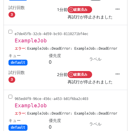
試行回数
1分前
破棄済み
アクシ
3
再試行が停止されました
e7de45fb-32cb-4d59-bc93-8110271bf4ec
ExampleJob
エラー:
ExampleJob::DeadError: ExampleJob::DeadError
キュー
優先度
ラベル
0
default
試行回数
2分前
破棄済み
アクシ
3
再試行が停止されました
965ed4f9-96ce-456c-a453-b81f6ba2c403
ExampleJob
エラー:
ExampleJob::DeadError: ExampleJob::DeadError
キュー
優先度
ラベル
0
default