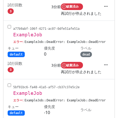
試行回数
3分前
破棄済み
アクシ
3
再試行が停止されました
a77b9abf-106f-4271-ac07-0dfe51afe51a
ExampleJob
エラー:
ExampleJob::DeadError: ExampleJob::DeadError
キュー
ラベル
優先度
0
default
dead
試行回数
3分前
破棄済み
アクシ
3
再試行が停止されました
5bf91bc6-fa48-41a5-af57-cb37c37e5c2e
ExampleJob
エラー:
ExampleJob::DeadError: ExampleJob::DeadError
キュー
優先度
ラベル
-10
default