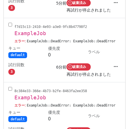
試行回数
5分前
破棄済み
アクシ
3
再試行が停止されました
f7d15c13-2410-4e93-a3e0-9fc8b47798f2
ExampleJob
エラー:
ExampleJob::DeadError: ExampleJob::DeadError
キュー
優先度
ラベル
0
default
試行回数
6分前
破棄済み
アクシ
3
再試行が停止されました
8c384e33-366e-4b73-b2fe-8463fa2ee358
ExampleJob
エラー:
ExampleJob::DeadError: ExampleJob::DeadError
キュー
優先度
ラベル
0
default
試行回数