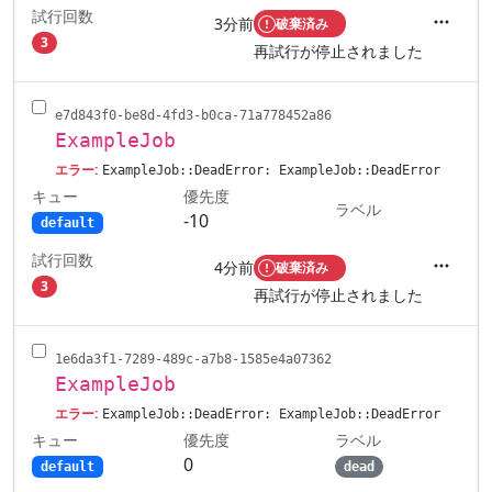
試行回数
3分前
破棄済み
アクシ
3
再試行が停止されました
e7d843f0-be8d-4fd3-b0ca-71a778452a86
ExampleJob
エラー:
ExampleJob::DeadError: ExampleJob::DeadError
キュー
優先度
ラベル
-10
default
試行回数
4分前
破棄済み
アクシ
3
再試行が停止されました
1e6da3f1-7289-489c-a7b8-1585e4a07362
ExampleJob
エラー:
ExampleJob::DeadError: ExampleJob::DeadError
キュー
ラベル
優先度
0
default
dead