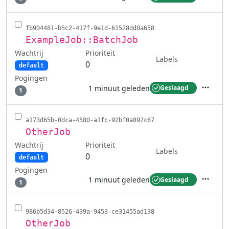
Acties
fb904481-b5c2-417f-9e1d-61528dd0a658
ExampleJob::BatchJob
Wachtrij
Prioriteit
Labels
0
default
Pogingen
1 minuut geleden
Geslaagd
1
Acties
a173d65b-0dca-4580-a1fc-92bf0a897c67
OtherJob
Wachtrij
Prioriteit
Labels
0
default
Pogingen
1 minuut geleden
Geslaagd
1
Acties
986b5d34-8526-439a-9453-ce31455ad138
OtherJob