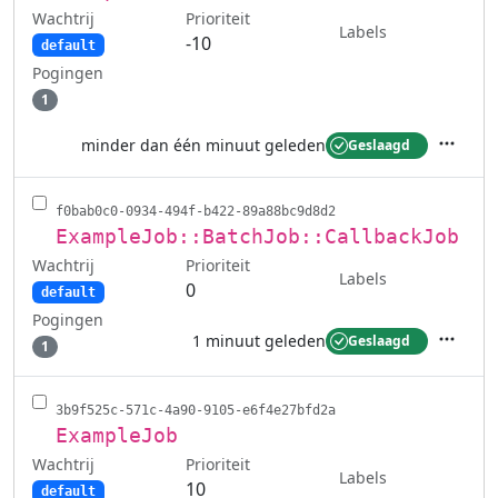
Wachtrij
Prioriteit
Labels
-10
default
Pogingen
1
minder dan één minuut geleden
Geslaagd
Acties
f0bab0c0-0934-494f-b422-89a88bc9d8d2
ExampleJob::BatchJob::CallbackJob
Wachtrij
Prioriteit
Labels
0
default
Pogingen
1 minuut geleden
Geslaagd
1
Acties
3b9f525c-571c-4a90-9105-e6f4e27bfd2a
ExampleJob
Wachtrij
Prioriteit
Labels
10
default