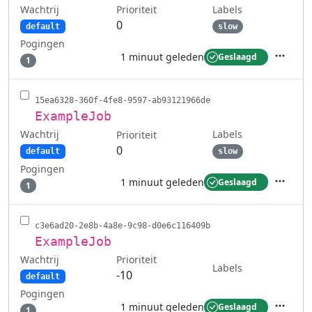
Wachtrij
Labels
Prioriteit
0
default
slow
Pogingen
1 minuut geleden
Geslaagd
1
Acties
15ea6328-360f-4fe8-9597-ab93121966de
ExampleJob
Wachtrij
Labels
Prioriteit
0
default
slow
Pogingen
1 minuut geleden
Geslaagd
1
Acties
c3e6ad20-2e8b-4a8e-9c98-d0e6c116409b
ExampleJob
Wachtrij
Prioriteit
Labels
-10
default
Pogingen
1 minuut geleden
Geslaagd
1