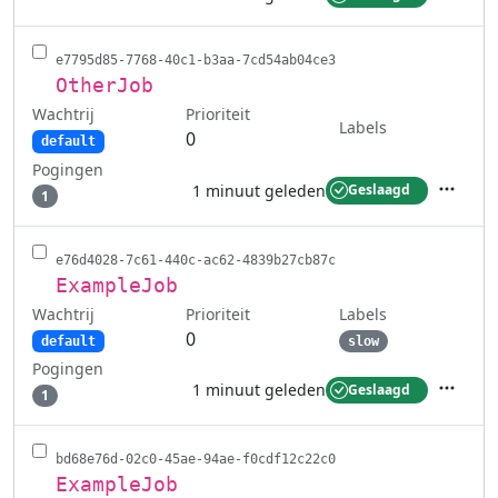
Acties
e7795d85-7768-40c1-b3aa-7cd54ab04ce3
OtherJob
Wachtrij
Prioriteit
Labels
0
default
Pogingen
1 minuut geleden
Geslaagd
1
Acties
e76d4028-7c61-440c-ac62-4839b27cb87c
ExampleJob
Wachtrij
Labels
Prioriteit
0
default
slow
Pogingen
1 minuut geleden
Geslaagd
1
Acties
bd68e76d-02c0-45ae-94ae-f0cdf12c22c0
ExampleJob