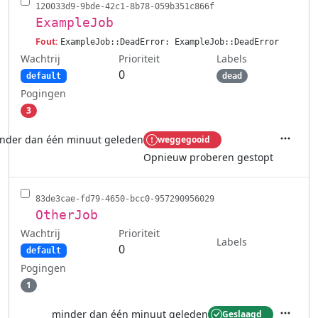
120033d9-9bde-42c1-8b78-059b351c866f
ExampleJob
Fout:
ExampleJob::DeadError: ExampleJob::DeadError
Wachtrij
Labels
Prioriteit
0
default
dead
Pogingen
3
nder dan één minuut geleden
weggegooid
Acties
Opnieuw proberen gestopt
83de3cae-fd79-4650-bcc0-957290956029
OtherJob
Wachtrij
Prioriteit
Labels
0
default
Pogingen
1
minder dan één minuut geleden
Geslaagd