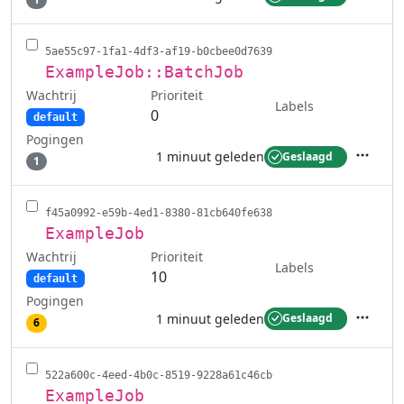
Acties
5ae55c97-1fa1-4df3-af19-b0cbee0d7639
ExampleJob::BatchJob
Wachtrij
Prioriteit
Labels
0
default
Pogingen
1 minuut geleden
Geslaagd
1
Acties
f45a0992-e59b-4ed1-8380-81cb640fe638
ExampleJob
Wachtrij
Prioriteit
Labels
10
default
Pogingen
1 minuut geleden
Geslaagd
6
Acties
522a600c-4eed-4b0c-8519-9228a61c46cb
ExampleJob