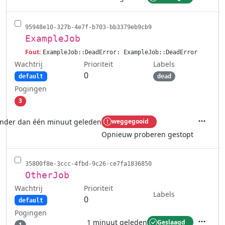
Acties
95948e10-327b-4e7f-b703-bb3379eb9cb9
ExampleJob
Fout:
ExampleJob::DeadError: ExampleJob::DeadError
Wachtrij
Labels
Prioriteit
0
default
dead
Pogingen
3
nder dan één minuut geleden
weggegooid
Acties
Opnieuw proberen gestopt
35800f8e-3ccc-4fbd-9c26-ce7fa1836850
OtherJob
Wachtrij
Prioriteit
Labels
0
default
Pogingen
1 minuut geleden
Geslaagd
1