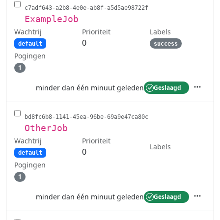
c7adf643-a2b8-4e0e-ab8f-a5d5ae98722f
ExampleJob
Wachtrij
Labels
Prioriteit
0
default
success
Pogingen
1
minder dan één minuut geleden
Geslaagd
Acties
bd8fc6b8-1141-45ea-96be-69a9e47ca80c
OtherJob
Wachtrij
Prioriteit
Labels
0
default
Pogingen
1
minder dan één minuut geleden
Geslaagd
Acties