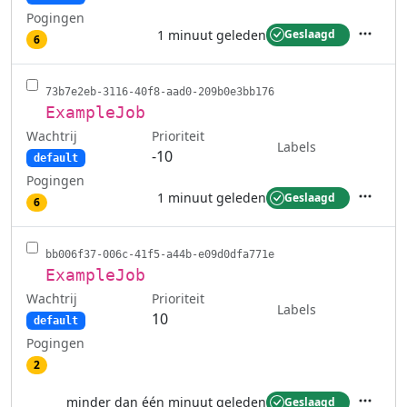
Pogingen
1 minuut geleden
Geslaagd
6
Acties
73b7e2eb-3116-40f8-aad0-209b0e3bb176
ExampleJob
Wachtrij
Prioriteit
Labels
-10
default
Pogingen
1 minuut geleden
Geslaagd
6
Acties
bb006f37-006c-41f5-a44b-e09d0dfa771e
ExampleJob
Wachtrij
Prioriteit
Labels
10
default
Pogingen
2
minder dan één minuut geleden
Geslaagd