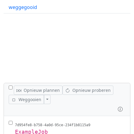
weggegooid
WISSEL ALLE VACATURES AF
Opnieuw plannen
Opnieuw proberen
Acties wisselen
Weggooien
Inspe
7d954fe8-b758-4a0d-95ce-234f1b8115a9
ExampleJob