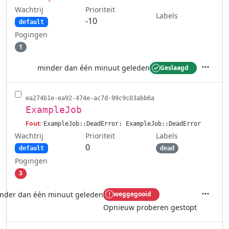
Wachtrij
Prioriteit
Labels
-10
default
Pogingen
1
minder dan één minuut geleden
Geslaagd
Acties
ea274b1e-ea92-474e-ac7d-99c9c03abb6a
ExampleJob
Fout:
ExampleJob::DeadError: ExampleJob::DeadError
Wachtrij
Labels
Prioriteit
0
default
dead
Pogingen
3
nder dan één minuut geleden
weggegooid
Acties
Opnieuw proberen gestopt