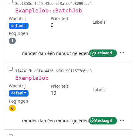
8cb1353e-1255-43cb-bf3a-eb4d8299fcc4
ExampleJob::BatchJob
Wachtrij
Prioriteit
Labels
0
default
Pogingen
1
minder dan één minuut geleden
Geslaagd
Acties
1f4741fb-a9f4-4436-bf01-90f1577e6ba8
ExampleJob
Wachtrij
Prioriteit
Labels
10
default
Pogingen
6
minder dan één minuut geleden
Geslaagd
Acties