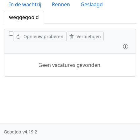
In de wachtrij
Rennen
Geslaagd
weggegooid
WISSEL ALLE VACATURES AF
Opnieuw proberen
Vernietigen
Inspe
Geen vacatures gevonden.
GoodJob v4.19.2