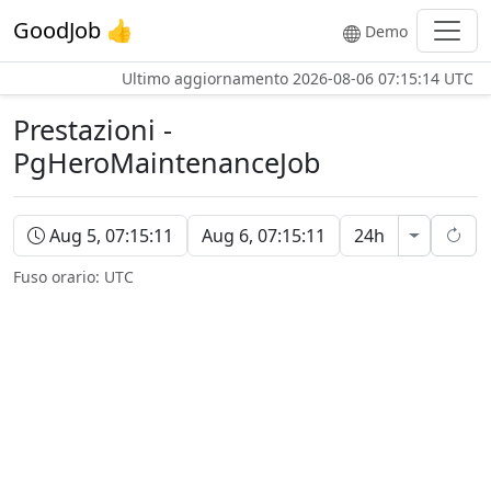
GoodJob 👍
Demo
Ultimo aggiornamento
2026-08-06 07:15:14 UTC
Prestazioni -
PgHeroMaintenanceJob
Intervallo di tempo delle prestazioni
Aug 5, 07:15:11
Aug 6, 07:15:11
24h
Apri inter
Ricari
Fuso orario:
UTC