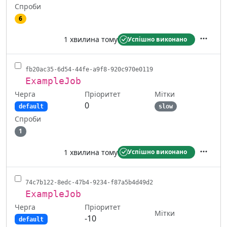
Спроби
6
1 хвилина тому
Успішно виконано
Дії
fb20ac35-6d54-44fe-a9f8-920c970e0119
ExampleJob
Черга
Мітки
Пріоритет
0
default
slow
Спроби
1
1 хвилина тому
Успішно виконано
Дії
74c7b122-8edc-47b4-9234-f87a5b4d49d2
ExampleJob
Черга
Пріоритет
Мітки
-10
default