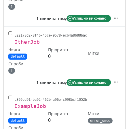
1
1 хвилина тому
Успішно виконано
Дії
522173d2-8f4b-45ce-9578-ecb4a8688bac
OtherJob
Черга
Пріоритет
Мітки
0
default
Спроби
1
1 хвилина тому
Успішно виконано
Дії
c399cd91-ba92-462b-a96e-c998bcf1052b
ExampleJob
Черга
Мітки
Пріоритет
0
default
error_once
Спроби