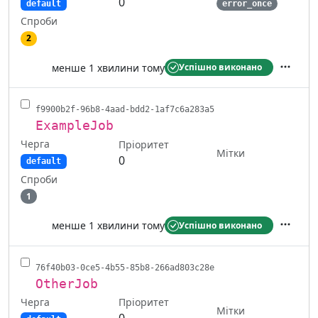
0
default
error_once
Спроби
2
менше 1 хвилини тому
Успішно виконано
Дії
f9900b2f-96b8-4aad-bdd2-1af7c6a283a5
ExampleJob
Черга
Пріоритет
Мітки
0
default
Спроби
1
менше 1 хвилини тому
Успішно виконано
Дії
76f40b03-0ce5-4b55-85b8-266ad803c28e
OtherJob
Черга
Пріоритет
Мітки
0