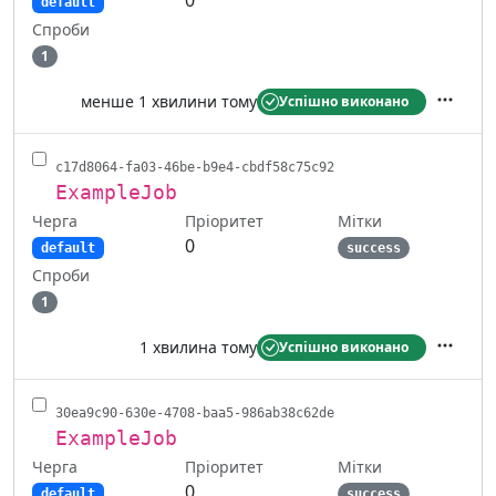
default
Спроби
1
менше 1 хвилини тому
Успішно виконано
Дії
c17d8064-fa03-46be-b9e4-cbdf58c75c92
ExampleJob
Черга
Мітки
Пріоритет
0
default
success
Спроби
1
1 хвилина тому
Успішно виконано
Дії
30ea9c90-630e-4708-baa5-986ab38c62de
ExampleJob
Черга
Мітки
Пріоритет
0
default
success