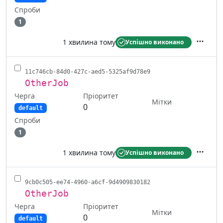
Спроби
1
1 хвилина тому
Успішно виконано
Дії
11c746cb-84d0-427c-aed5-5325af9d78e9
OtherJob
Черга
Пріоритет
Мітки
0
default
Спроби
1
1 хвилина тому
Успішно виконано
Дії
9cb0c505-ee74-4960-a6cf-9d4909830182
OtherJob
Черга
Пріоритет
Мітки
0
default