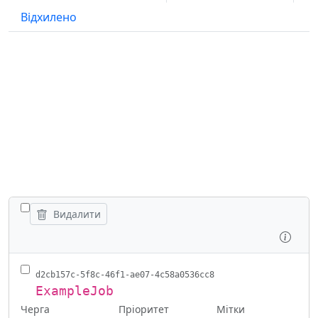
Відхилено
ПОКАЗАТИ ВСІ РОБОТИ
Видалити
Огля
d2cb157c-5f8c-46f1-ae07-4c58a0536cc8
ExampleJob
Черга
Мітки
Пріоритет