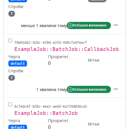
Спроби
1
менше 1 хвилини тому
Успішно виконано
Дії
f0e01bb2-42bc-420d-a3fd-440c7a4feecf
ExampleJob::BatchJob::CallbackJob
Черга
Пріоритет
Мітки
0
default
Спроби
1
1 хвилина тому
Успішно виконано
Дії
6c7edcbf-b50c-4ee2-aedd-6a770d830ca5
ExampleJob::BatchJob
Черга
Пріоритет
Мітки
0
default