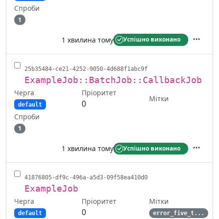
Спроби
1
1 хвилина тому
Успішно виконано
Дії
25b35484-ce21-4252-9050-4d688f1abc9f
ExampleJob::BatchJob::CallbackJob
Черга
Пріоритет
Мітки
0
default
Спроби
1
1 хвилина тому
Успішно виконано
Дії
41876805-df9c-496a-a5d3-09f58ea410d0
ExampleJob
Черга
Мітки
Пріоритет
0
default
error_five_t...