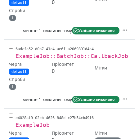
0
default
Спроби
1
менше 1 хвилини тому
Успішно виконано
Дії
6adcfa52-d0b7-41c4-ae6f-a2069891d4a4
ExampleJob::BatchJob::CallbackJob
Черга
Пріоритет
Мітки
0
default
Спроби
1
менше 1 хвилини тому
Успішно виконано
Дії
e4028af9-02cb-4626-848d-c27b54cb49f6
ExampleJob
Черга
Мітки
Пріоритет