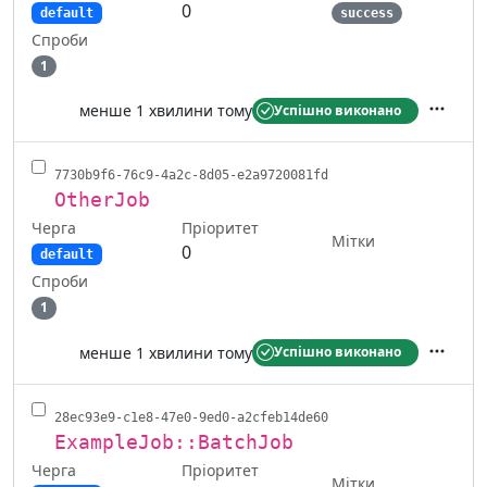
0
default
success
Спроби
1
менше 1 хвилини тому
Успішно виконано
Дії
7730b9f6-76c9-4a2c-8d05-e2a9720081fd
OtherJob
Черга
Пріоритет
Мітки
0
default
Спроби
1
менше 1 хвилини тому
Успішно виконано
Дії
28ec93e9-c1e8-47e0-9ed0-a2cfeb14de60
ExampleJob::BatchJob
Черга
Пріоритет
Мітки