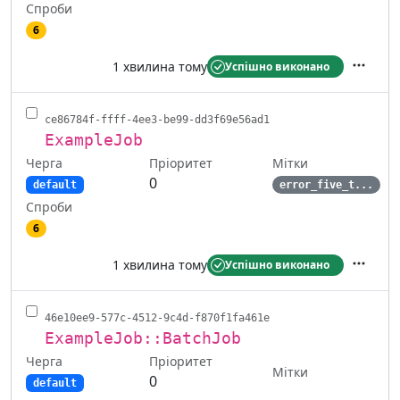
Спроби
6
1 хвилина тому
Успішно виконано
Дії
ce86784f-ffff-4ee3-be99-dd3f69e56ad1
ExampleJob
Черга
Мітки
Пріоритет
0
default
error_five_t...
Спроби
6
1 хвилина тому
Успішно виконано
Дії
46e10ee9-577c-4512-9c4d-f870f1fa461e
ExampleJob::BatchJob
Черга
Пріоритет
Мітки
0
default