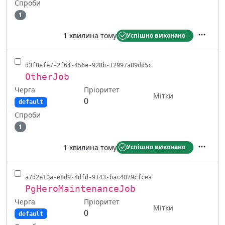
Спроби
1
1 хвилина тому
Успішно виконано
Дії
d3f0efe7-2f64-456e-928b-12997a09dd5c
OtherJob
Черга
Пріоритет
Мітки
0
default
Спроби
1
1 хвилина тому
Успішно виконано
Дії
a7d2e10a-e8d9-4dfd-9143-bac4079cfcea
PgHeroMaintenanceJob
Черга
Пріоритет
Мітки
0
default