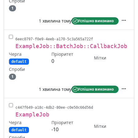
Спроби
1
1 хвилина тому
Успішно виконано
Дії
6eec0797-f0e9-4eeb-a170-5c3a565a722f
ExampleJob::BatchJob::CallbackJob
Черга
Пріоритет
Мітки
0
default
Спроби
1
1 хвилина тому
Успішно виконано
Дії
c447f649-a18c-4db2-80ee-c0e50c66d56d
ExampleJob
Черга
Пріоритет
Мітки
-10
default
Спроби