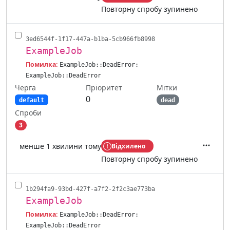
Повторну спробу зупинено
3ed6544f-1f17-447a-b1ba-5cb966fb8998
ExampleJob
Помилка:
ExampleJob::DeadError:
ExampleJob::DeadError
Черга
Мітки
Пріоритет
0
default
dead
Спроби
3
менше 1 хвилини тому
Відхилено
Дії
Повторну спробу зупинено
1b294fa9-93bd-427f-a7f2-2f2c3ae773ba
ExampleJob
Помилка:
ExampleJob::DeadError:
ExampleJob::DeadError