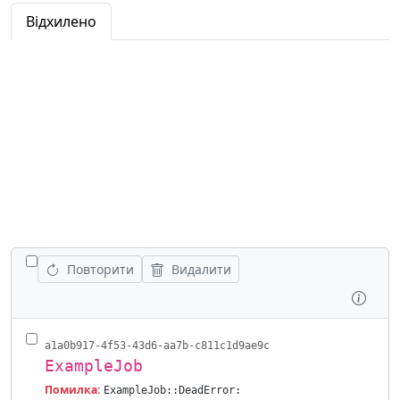
Відхилено
ПОКАЗАТИ ВСІ РОБОТИ
Повторити
Видалити
Огля
a1a0b917-4f53-43d6-aa7b-c811c1d9ae9c
ExampleJob
Помилка:
ExampleJob::DeadError: