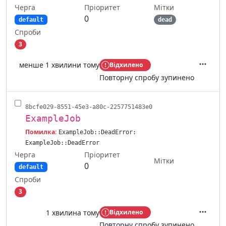
Черга
Мітки
Пріоритет
0
default
dead
Спроби
3
менше 1 хвилини тому
Відхилено
Дії
Повторну спробу зупинено
8bcfe029-8551-45e3-a80c-2257751483e0
ExampleJob
Помилка:
ExampleJob::DeadError:
ExampleJob::DeadError
Черга
Пріоритет
Мітки
0
default
Спроби
3
1 хвилина тому
Відхилено
Дії
Повторну спробу зупинено