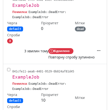
ExampleJob
Помилка:
ExampleJob::DeadError:
ExampleJob::DeadError
Черга
Мітки
Пріоритет
0
default
dead
Спроби
3
3 хвилин тому
Відхилено
Дії
Повторну спробу зупинено
041cfe11-aea6-4401-9529-0b024af81d45
ExampleJob
Помилка:
ExampleJob::DeadError:
ExampleJob::DeadError
Черга
Пріоритет
Мітки
10
default
Спроби