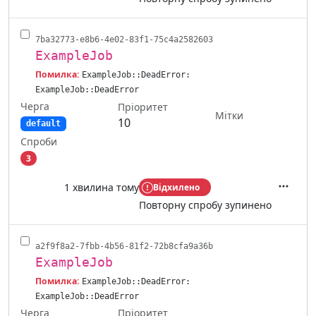
7ba32773-e8b6-4e02-83f1-75c4a2582603
ExampleJob
Помилка:
ExampleJob::DeadError:
ExampleJob::DeadError
Черга
Пріоритет
Мітки
10
default
Спроби
3
1 хвилина тому
Відхилено
Дії
Повторну спробу зупинено
a2f9f8a2-7fbb-4b56-81f2-72b8cfa9a36b
ExampleJob
Помилка:
ExampleJob::DeadError:
ExampleJob::DeadError
Черга
Пріоритет