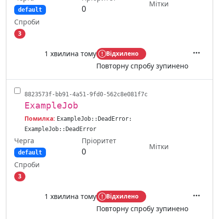
Мітки
0
default
Спроби
3
1 хвилина тому
Відхилено
Дії
Повторну спробу зупинено
8823573f-bb91-4a51-9fd0-562c8e081f7c
ExampleJob
Помилка:
ExampleJob::DeadError:
ExampleJob::DeadError
Черга
Пріоритет
Мітки
0
default
Спроби
3
1 хвилина тому
Відхилено
Дії
Повторну спробу зупинено