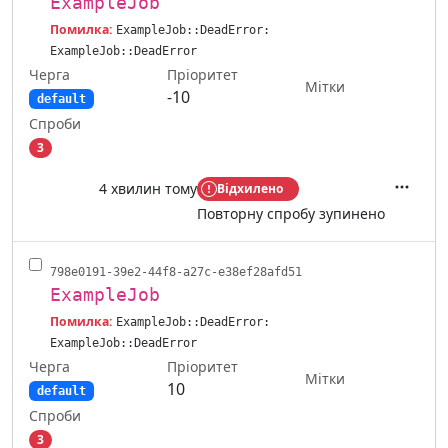
ExampleJob
Помилка:
ExampleJob::DeadError:
ExampleJob::DeadError
Черга
Пріоритет
Мітки
-10
default
Спроби
3
4 хвилин тому
Відхилено
Дії
Повторну спробу зупинено
798e0191-39e2-44f8-a27c-e38ef28afd51
ExampleJob
Помилка:
ExampleJob::DeadError:
ExampleJob::DeadError
Черга
Пріоритет
Мітки
10
default
Спроби
3