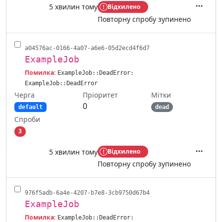
5 хвилин тому
Відхилено
Дії
Повторну спробу зупинено
a04576ac-0166-4a07-a6e6-05d2ecd4f6d7
ExampleJob
Помилка:
ExampleJob::DeadError:
ExampleJob::DeadError
Черга
Мітки
Пріоритет
0
default
dead
Спроби
3
5 хвилин тому
Відхилено
Дії
Повторну спробу зупинено
976f5adb-6a4e-4207-b7e8-3cb9750d67b4
ExampleJob
Помилка:
ExampleJob::DeadError: