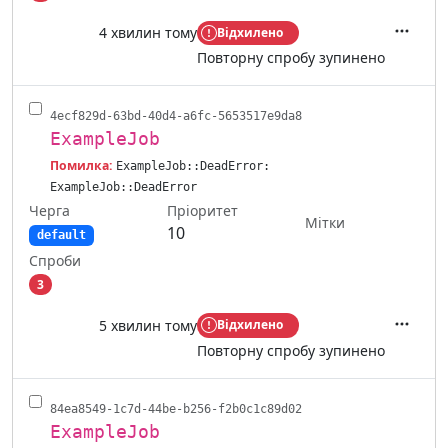
4 хвилин тому
Відхилено
Дії
Повторну спробу зупинено
4ecf829d-63bd-40d4-a6fc-5653517e9da8
ExampleJob
Помилка:
ExampleJob::DeadError:
ExampleJob::DeadError
Черга
Пріоритет
Мітки
10
default
Спроби
3
5 хвилин тому
Відхилено
Дії
Повторну спробу зупинено
84ea8549-1c7d-44be-b256-f2b0c1c89d02
ExampleJob