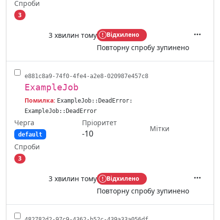
Спроби
3
3 хвилин тому
Відхилено
Дії
Повторну спробу зупинено
e881c8a9-74f0-4fe4-a2e8-020987e457c8
ExampleJob
Помилка:
ExampleJob::DeadError:
ExampleJob::DeadError
Черга
Пріоритет
Мітки
-10
default
Спроби
3
3 хвилин тому
Відхилено
Дії
Повторну спробу зупинено
482782d2-97c9-4362-b52c-439a33a056df