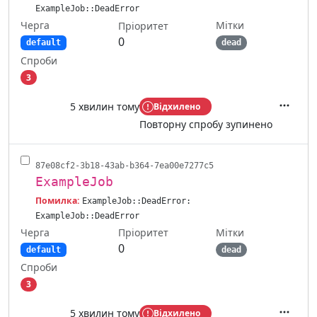
ExampleJob::DeadError
Черга
Мітки
Пріоритет
0
default
dead
Спроби
3
5 хвилин тому
Відхилено
Дії
Повторну спробу зупинено
87e08cf2-3b18-43ab-b364-7ea00e7277c5
ExampleJob
Помилка:
ExampleJob::DeadError:
ExampleJob::DeadError
Черга
Мітки
Пріоритет
0
default
dead
Спроби
3
5 хвилин тому
Відхилено