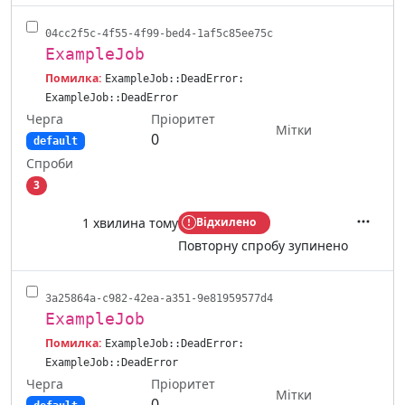
04cc2f5c-4f55-4f99-bed4-1af5c85ee75c
ExampleJob
Помилка:
ExampleJob::DeadError:
ExampleJob::DeadError
Черга
Пріоритет
Мітки
0
default
Спроби
3
1 хвилина тому
Відхилено
Дії
Повторну спробу зупинено
3a25864a-c982-42ea-a351-9e81959577d4
ExampleJob
Помилка:
ExampleJob::DeadError:
ExampleJob::DeadError
Черга
Пріоритет
Мітки
0