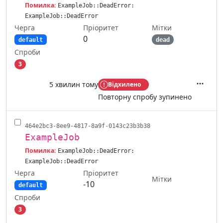
Помилка:
ExampleJob::DeadError:
ExampleJob::DeadError
Черга
Мітки
Пріоритет
0
default
dead
Спроби
3
5 хвилин тому
Відхилено
Дії
Повторну спробу зупинено
464e2bc3-8ee9-4817-8a9f-0143c23b3b38
ExampleJob
Помилка:
ExampleJob::DeadError:
ExampleJob::DeadError
Черга
Пріоритет
Мітки
-10
default
Спроби
3