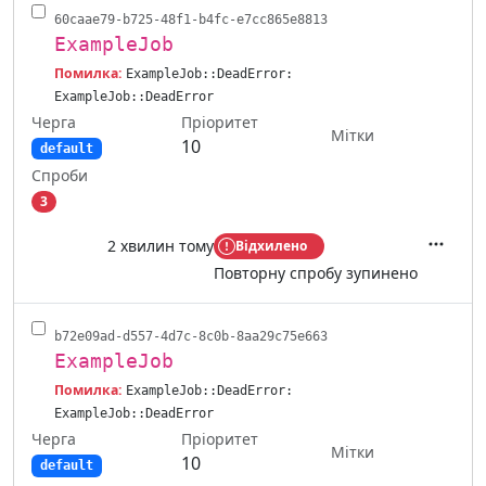
60caae79-b725-48f1-b4fc-e7cc865e8813
ExampleJob
Помилка:
ExampleJob::DeadError:
ExampleJob::DeadError
Черга
Пріоритет
Мітки
10
default
Спроби
3
2 хвилин тому
Відхилено
Дії
Повторну спробу зупинено
b72e09ad-d557-4d7c-8c0b-8aa29c75e663
ExampleJob
Помилка:
ExampleJob::DeadError:
ExampleJob::DeadError
Черга
Пріоритет
Мітки
10
default