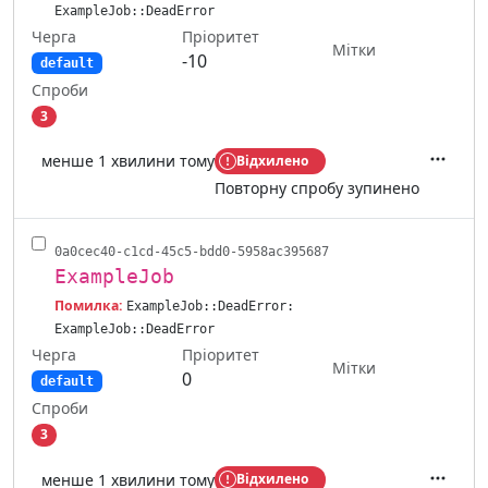
ExampleJob::DeadError
Черга
Пріоритет
Мітки
-10
default
Спроби
3
менше 1 хвилини тому
Відхилено
Дії
Повторну спробу зупинено
0a0cec40-c1cd-45c5-bdd0-5958ac395687
ExampleJob
Помилка:
ExampleJob::DeadError:
ExampleJob::DeadError
Черга
Пріоритет
Мітки
0
default
Спроби
3
менше 1 хвилини тому
Відхилено
Дії