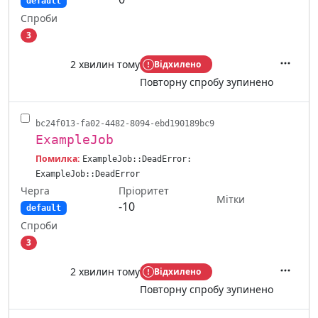
default
Спроби
3
2 хвилин тому
Відхилено
Дії
Повторну спробу зупинено
bc24f013-fa02-4482-8094-ebd190189bc9
ExampleJob
Помилка:
ExampleJob::DeadError:
ExampleJob::DeadError
Черга
Пріоритет
Мітки
-10
default
Спроби
3
2 хвилин тому
Відхилено
Дії
Повторну спробу зупинено