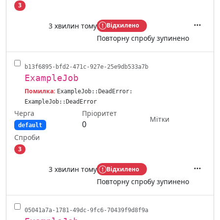
3
3 хвилин тому
Відхилено
Дії
Повторну спробу зупинено
b13f6895-bfd2-471c-927e-25e9db533a7b
ExampleJob
Помилка:
ExampleJob::DeadError:
ExampleJob::DeadError
Черга
Пріоритет
Мітки
0
default
Спроби
3
3 хвилин тому
Відхилено
Дії
Повторну спробу зупинено
05041a7a-1781-49dc-9fc6-70439f9d8f9a