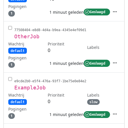
Pogingen
1 minuut geleden
Geslaagd
1
Acties
77508404-e8d8-4d4a-b9ea-4345e4ef09d1
OtherJob
Wachtrij
Prioriteit
Labels
0
default
Pogingen
1 minuut geleden
Geslaagd
1
Acties
e9cde2b0-e5f4-476a-93f7-1be75e0e84e2
ExampleJob
Wachtrij
Labels
Prioriteit
0
default
slow
Pogingen
1 minuut geleden
Geslaagd
1
Acties