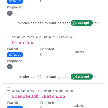
0
default
Pogingen
1
minder dan één minuut geleden
Geslaagd
Acties
5d9dc0cd-fce9-4626-af2a-c1986ae8e8de
OtherJob
Wachtrij
Prioriteit
Labels
0
default
Pogingen
1
minder dan één minuut geleden
Geslaagd
Acties
ab637734-8f55-4712-9558-67c3d88e90ee
ExampleJob::BatchJob
Wachtrij
Prioriteit
Labels
0