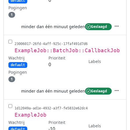
default
Pogingen
1
minder dan één minuut geleden
Geslaagd
Acties
23006017-26fd-4aff-925c-17faf491d7d6
ExampleJob::BatchJob::CallbackJob
Wachtrij
Prioriteit
Labels
0
default
Pogingen
1
minder dan één minuut geleden
Geslaagd
Acties
1d12049a-ad1e-4932-a3f7-fe5832e62dc4
ExampleJob
Wachtrij
Prioriteit
Labels
-10
default