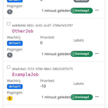
default
success
Pogingen
1 minuut geleden
Geslaagd
1
Acties
ee84b44d-682c-4c01-bcdf-1f06efe53707
OtherJob
Wachtrij
Prioriteit
Labels
0
default
Pogingen
1 minuut geleden
Geslaagd
1
Acties
d4ad14a3-7272-479d-88e1-5d62319f5275
ExampleJob
Wachtrij
Prioriteit
Labels
-10
default
Pogingen
1 minuut geleden
Geslaagd
2
Acties