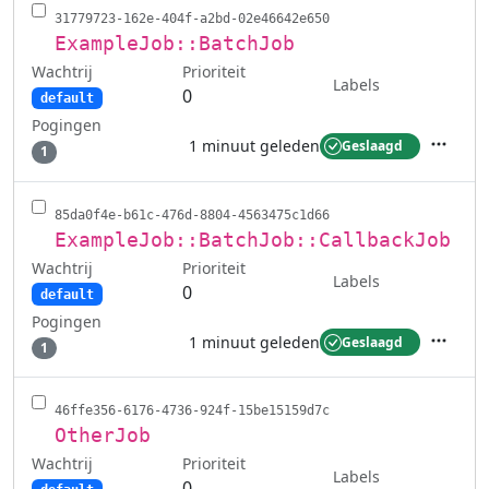
31779723-162e-404f-a2bd-02e46642e650
ExampleJob::BatchJob
Wachtrij
Prioriteit
Labels
0
default
Pogingen
1 minuut geleden
Geslaagd
1
Acties
85da0f4e-b61c-476d-8804-4563475c1d66
ExampleJob::BatchJob::CallbackJob
Wachtrij
Prioriteit
Labels
0
default
Pogingen
1 minuut geleden
Geslaagd
1
Acties
46ffe356-6176-4736-924f-15be15159d7c
OtherJob
Wachtrij
Prioriteit
Labels
0