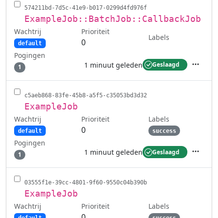
574211bd-7d5c-41e9-b017-0299d4fd976f
ExampleJob::BatchJob::CallbackJob
Wachtrij
Prioriteit
Labels
0
default
Pogingen
1 minuut geleden
Geslaagd
1
Acties
c5aeb868-83fe-45b8-a5f5-c35053bd3d32
ExampleJob
Wachtrij
Labels
Prioriteit
0
default
success
Pogingen
1 minuut geleden
Geslaagd
1
Acties
03555f1e-39cc-4801-9f60-9550c04b390b
ExampleJob
Wachtrij
Labels
Prioriteit
0