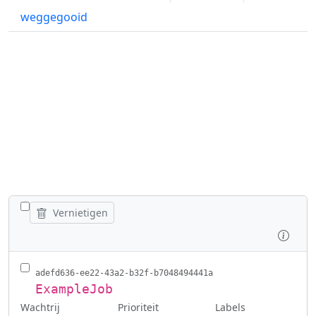
weggegooid
WISSEL ALLE VACATURES AF
Vernietigen
Inspe
adefd636-ee22-43a2-b32f-b7048494441a
ExampleJob
Wachtrij
Labels
Prioriteit