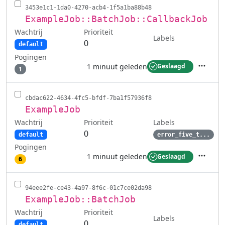
3453e1c1-1da0-4270-acb4-1f5a1ba88b48
ExampleJob::BatchJob::CallbackJob
Wachtrij
Prioriteit
Labels
0
default
Pogingen
1 minuut geleden
Geslaagd
1
Acties
cbdac622-4634-4fc5-bfdf-7ba1f57936f8
ExampleJob
Wachtrij
Labels
Prioriteit
0
default
error_five_t...
Pogingen
1 minuut geleden
Geslaagd
6
Acties
94eee2fe-ce43-4a97-8f6c-01c7ce02da98
ExampleJob::BatchJob
Wachtrij
Prioriteit
Labels
0
default