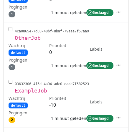
Pogingen
1 minuut geleden
Geslaagd
1
Acties
4ca08654-7d03-48bf-8baf-79aaa7f57aa9
OtherJob
Wachtrij
Prioriteit
Labels
0
default
Pogingen
1 minuut geleden
Geslaagd
1
Acties
03632306-4f5d-4a94-adc0-eade7f582523
ExampleJob
Wachtrij
Prioriteit
Labels
-10
default
Pogingen
1 minuut geleden
Geslaagd
2
Acties