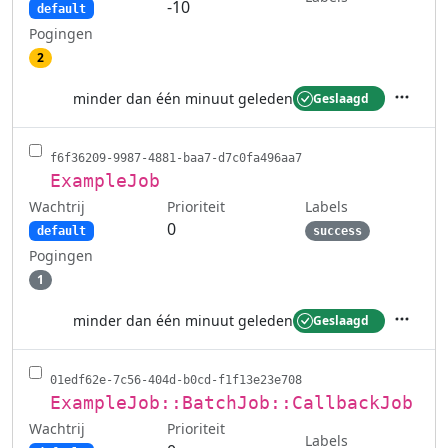
-10
default
Pogingen
2
minder dan één minuut geleden
Geslaagd
Acties
f6f36209-9987-4881-baa7-d7c0fa496aa7
ExampleJob
Wachtrij
Labels
Prioriteit
0
default
success
Pogingen
1
minder dan één minuut geleden
Geslaagd
Acties
01edf62e-7c56-404d-b0cd-f1f13e23e708
ExampleJob::BatchJob::CallbackJob
Wachtrij
Prioriteit
Labels