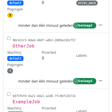
0
default
error_once
Pogingen
2
minder dan één minuut geleden
Geslaagd
Acties
902422c5-8ded-4b0f-adb3-2809e2301757
OtherJob
Wachtrij
Prioriteit
Labels
0
default
Pogingen
1
minder dan één minuut geleden
Geslaagd
Acties
8d75fbfd-0a22-4da1-a2d8-7fc9bf22b71b
ExampleJob
Wachtrij
Prioriteit
Labels