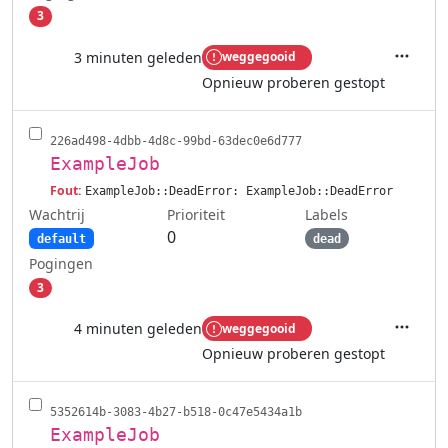
3
3 minuten geleden
weggegooid
Acties
Opnieuw proberen gestopt
226ad498-4dbb-4d8c-99bd-63dec0e6d777
ExampleJob
Fout:
ExampleJob::DeadError: ExampleJob::DeadError
Wachtrij
Labels
Prioriteit
0
default
dead
Pogingen
3
4 minuten geleden
weggegooid
Acties
Opnieuw proberen gestopt
5352614b-3083-4b27-b518-0c47e5434a1b
ExampleJob