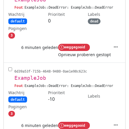
Fout:
ExampleJob::DeadError: ExampleJob::DeadError
Wachtrij
Labels
Prioriteit
0
default
dead
Pogingen
3
6 minuten geleden
weggegooid
Acties
Opnieuw proberen gestopt
6d39a53f-715b-4648-9480-0ae1e98c623c
ExampleJob
Fout:
ExampleJob::DeadError: ExampleJob::DeadError
Wachtrij
Prioriteit
Labels
-10
default
Pogingen
3
6 minuten geleden
weggegooid
Acties