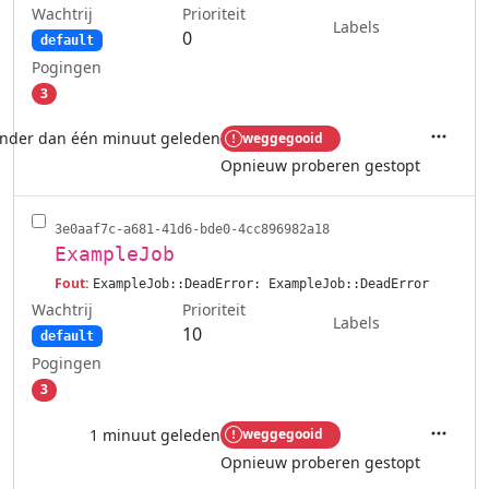
Wachtrij
Prioriteit
Labels
0
default
Pogingen
3
nder dan één minuut geleden
weggegooid
Acties
Opnieuw proberen gestopt
3e0aaf7c-a681-41d6-bde0-4cc896982a18
ExampleJob
Fout:
ExampleJob::DeadError: ExampleJob::DeadError
Wachtrij
Prioriteit
Labels
10
default
Pogingen
3
1 minuut geleden
weggegooid
Acties
Opnieuw proberen gestopt