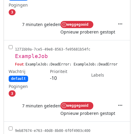
Pogingen
3
7 minuten geleden
weggegooid
Acties
Opnieuw proberen gestopt
1271bb9a-7ce5-49e8-8563-fe95681b54fc
ExampleJob
Fout:
ExampleJob::DeadError: ExampleJob::DeadError
Wachtrij
Prioriteit
Labels
-10
default
Pogingen
3
7 minuten geleden
weggegooid
Acties
Opnieuw proberen gestopt
9eb87674-e763-40d8-8b00-6f0f4903c400