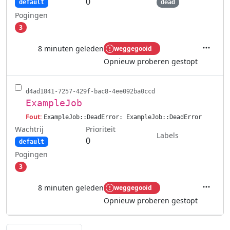
0
default
dead
Pogingen
3
8 minuten geleden
weggegooid
Acties
Opnieuw proberen gestopt
d4ad1841-7257-429f-bac8-4ee092ba0ccd
ExampleJob
Fout:
ExampleJob::DeadError: ExampleJob::DeadError
Wachtrij
Prioriteit
Labels
0
default
Pogingen
3
8 minuten geleden
weggegooid
Acties
Opnieuw proberen gestopt