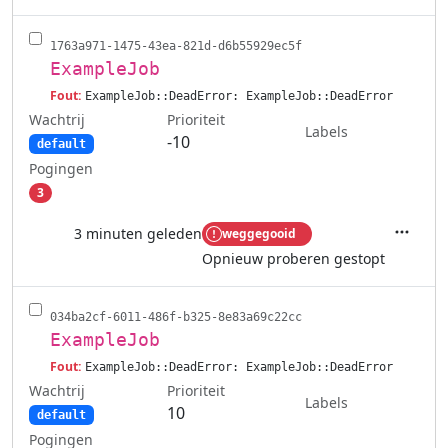
1763a971-1475-43ea-821d-d6b55929ec5f
ExampleJob
Fout:
ExampleJob::DeadError: ExampleJob::DeadError
Wachtrij
Prioriteit
Labels
-10
default
Pogingen
3
3 minuten geleden
weggegooid
Acties
Opnieuw proberen gestopt
034ba2cf-6011-486f-b325-8e83a69c22cc
ExampleJob
Fout:
ExampleJob::DeadError: ExampleJob::DeadError
Wachtrij
Prioriteit
Labels
10
default
Pogingen