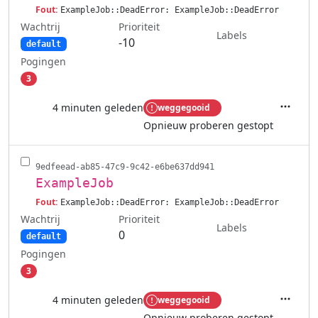
Fout:
ExampleJob::DeadError: ExampleJob::DeadError
Wachtrij
Prioriteit
Labels
-10
default
Pogingen
3
4 minuten geleden
weggegooid
Acties
Opnieuw proberen gestopt
9edfeead-ab85-47c9-9c42-e6be637dd941
ExampleJob
Fout:
ExampleJob::DeadError: ExampleJob::DeadError
Wachtrij
Prioriteit
Labels
0
default
Pogingen
3
4 minuten geleden
weggegooid
Acties
Opnieuw proberen gestopt