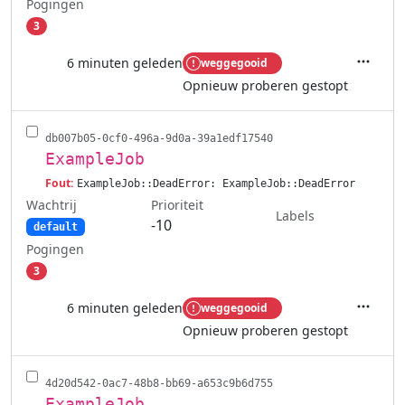
Pogingen
3
6 minuten geleden
weggegooid
Acties
Opnieuw proberen gestopt
db007b05-0cf0-496a-9d0a-39a1edf17540
ExampleJob
Fout:
ExampleJob::DeadError: ExampleJob::DeadError
Wachtrij
Prioriteit
Labels
-10
default
Pogingen
3
6 minuten geleden
weggegooid
Acties
Opnieuw proberen gestopt
4d20d542-0ac7-48b8-bb69-a653c9b6d755
ExampleJob