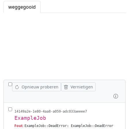
weggegooid
WISSEL ALLE VACATURES AF
Opnieuw proberen
Vernietigen
Inspe
14149a2e-1e80-4aa8-a059-adc033aeeee7
ExampleJob
Fout:
ExampleJob::DeadError: ExampleJob::DeadError