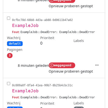
Acties
Opnieuw proberen gestopt
0cfbc78d-68b8-4d3a-ab88-0d0611b47a02
ExampleJob
Fout:
ExampleJob::DeadError: ExampleJob::DeadError
Wachtrij
Prioriteit
Labels
0
default
Pogingen
3
8 minuten geleden
weggegooid
Acties
Opnieuw proberen gestopt
0c009a0f-8fa4-41ea-99b7-8b25b4cbc31c
ExampleJob
Fout:
ExampleJob::DeadError: ExampleJob::DeadError
Wachtrij
Labels
Prioriteit