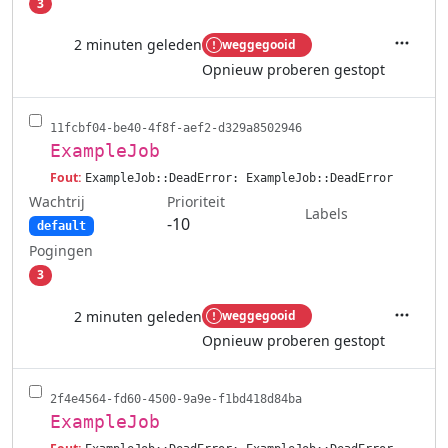
3
2 minuten geleden
weggegooid
Acties
Opnieuw proberen gestopt
11fcbf04-be40-4f8f-aef2-d329a8502946
ExampleJob
Fout:
ExampleJob::DeadError: ExampleJob::DeadError
Wachtrij
Prioriteit
Labels
-10
default
Pogingen
3
2 minuten geleden
weggegooid
Acties
Opnieuw proberen gestopt
2f4e4564-fd60-4500-9a9e-f1bd418d84ba
ExampleJob