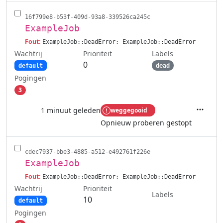
16f799e8-b53f-409d-93a8-339526ca245c
ExampleJob
Fout:
ExampleJob::DeadError: ExampleJob::DeadError
Wachtrij
Labels
Prioriteit
0
default
dead
Pogingen
3
1 minuut geleden
weggegooid
Acties
Opnieuw proberen gestopt
cdec7937-bbe3-4885-a512-e492761f226e
ExampleJob
Fout:
ExampleJob::DeadError: ExampleJob::DeadError
Wachtrij
Prioriteit
Labels
10
default
Pogingen