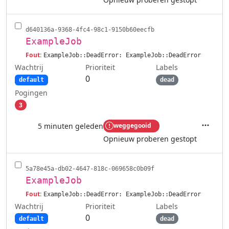
d640136a-9368-4fc4-98c1-9150b60eecfb
ExampleJob
Fout:
ExampleJob::DeadError: ExampleJob::DeadError
Wachtrij
Labels
Prioriteit
0
default
dead
Pogingen
3
5 minuten geleden
weggegooid
Acties
Opnieuw proberen gestopt
5a78e45a-db02-4647-818c-069658c0b09f
ExampleJob
Fout:
ExampleJob::DeadError: ExampleJob::DeadError
Wachtrij
Labels
Prioriteit
0
default
dead