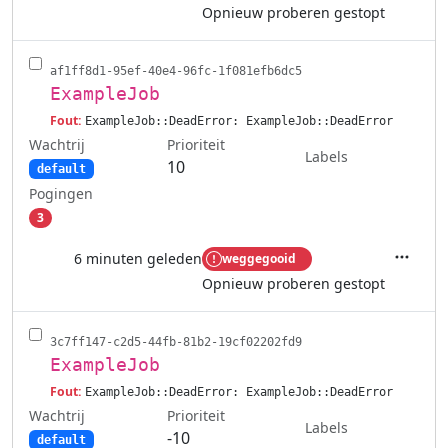
Opnieuw proberen gestopt
af1ff8d1-95ef-40e4-96fc-1f081efb6dc5
ExampleJob
Fout:
ExampleJob::DeadError: ExampleJob::DeadError
Wachtrij
Prioriteit
Labels
10
default
Pogingen
3
6 minuten geleden
weggegooid
Acties
Opnieuw proberen gestopt
3c7ff147-c2d5-44fb-81b2-19cf02202fd9
ExampleJob
Fout:
ExampleJob::DeadError: ExampleJob::DeadError
Wachtrij
Prioriteit
Labels
-10
default