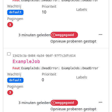
Fout:
ExampleJob::DeadError: ExampleJob::DeadError
Wachtrij
Prioriteit
Labels
10
default
Pogingen
3
3 minuten geleden
weggegooid
Acties
Opnieuw proberen gestopt
13423c3a-8484-4a34-964f-97f7c2dfc614
ExampleJob
Fout:
ExampleJob::DeadError: ExampleJob::DeadError
Wachtrij
Prioriteit
Labels
0
default
Pogingen
3
3 minuten geleden
weggegooid
Acties
Opnieuw proberen gestopt