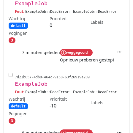
ExampleJob
Fout:
ExampleJob::DeadError: ExampleJob::DeadError
Wachtrij
Prioriteit
Labels
0
default
Pogingen
3
7 minuten geleden
weggegooid
Acties
Opnieuw proberen gestopt
7d21b057-4db8-464c-9158-63f26919a209
ExampleJob
Fout:
ExampleJob::DeadError: ExampleJob::DeadError
Wachtrij
Prioriteit
Labels
-10
default
Pogingen
3
8 minuten geleden
weggegooid