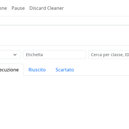
one
Pause
Discard Cleaner
Etichetta
Cerca
secuzione
Riuscito
Scartato