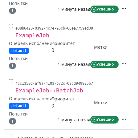
Попытки
1 минута назад
Успешно
1
Действ
e08b6420-0392-4c7e-95cb-66ea7759ed39
ExampleJob
Очередь исполнения
Приоритет
Метки
0
default
Попытки
1 минута назад
Успешно
1
Действ
4cc1350d-af9a-4103-b72c-03cd949925b7
ExampleJob::BatchJob
Очередь исполнения
Приоритет
Метки
0
default
Попытки
1 минута назад
Успешно
1
Действ