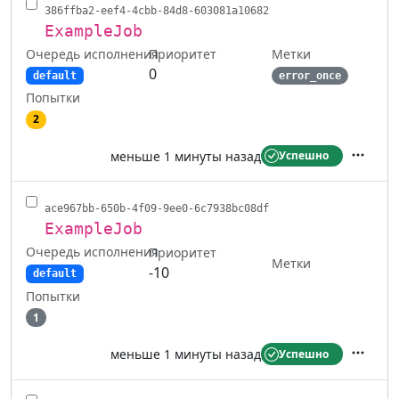
386ffba2-eef4-4cbb-84d8-603081a10682
ExampleJob
Очередь исполнения
Метки
Приоритет
0
default
error_once
Попытки
2
меньше 1 минуты назад
Успешно
Действ
ace967bb-650b-4f09-9ee0-6c7938bc08df
ExampleJob
Очередь исполнения
Приоритет
Метки
-10
default
Попытки
1
меньше 1 минуты назад
Успешно
Действ