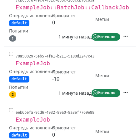
7cbcc576-49c4-431c-856c-203ccbf6c05a
ExampleJob::BatchJob::CallbackJob
Очередь исполнения
Приоритет
Метки
0
default
Попытки
1 минута назад
Успешно
1
Действ
70a50029-5eb5-4fe1-b211-5180d2247c43
ExampleJob
Очередь исполнения
Приоритет
Метки
-10
default
Попытки
1 минута назад
Успешно
2
Действ
eeb6befa-9cd6-4932-89a0-8a3ef7769e88
ExampleJob
Очередь исполнения
Приоритет
Метки
0
default