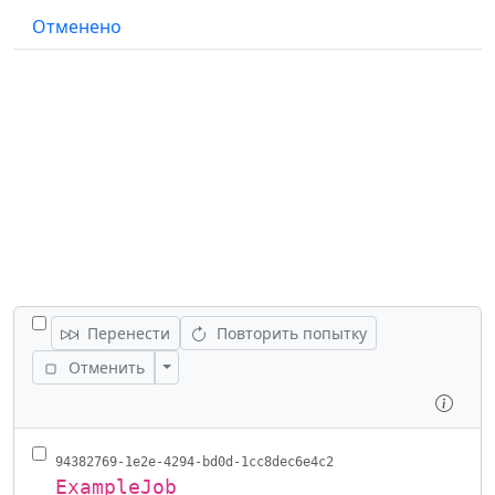
Отменено
ПЕРЕКЛЮЧИТЬ ВСЕ ЗАДАНИЯ
Перенести
Повторить попытку
Переключить действия
Отменить
Осмо
94382769-1e2e-4294-bd0d-1cc8dec6e4c2
ExampleJob