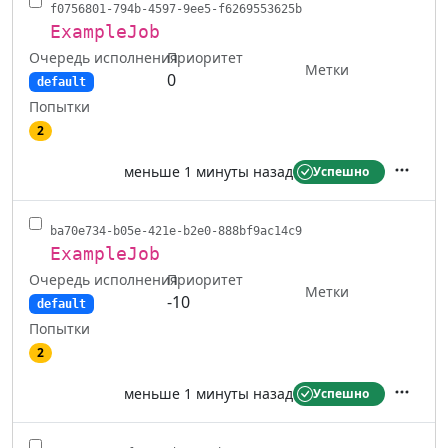
f0756801-794b-4597-9ee5-f6269553625b
ExampleJob
Очередь исполнения
Приоритет
Метки
0
default
Попытки
2
меньше 1 минуты назад
Успешно
Действ
ba70e734-b05e-421e-b2e0-888bf9ac14c9
ExampleJob
Очередь исполнения
Приоритет
Метки
-10
default
Попытки
2
меньше 1 минуты назад
Успешно
Действ