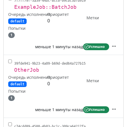
7f7ff79f-5a39-44bc-8cc0-09cbc3bfd919
ExampleJob::BatchJob
Очередь исполнения
Приоритет
Метки
0
default
Попытки
1
меньше 1 минуты назад
Успешно
Действ
39fde941-9b23-4a09-b69d-ded64a727b15
OtherJob
Очередь исполнения
Приоритет
Метки
0
default
Попытки
1
меньше 1 минуты назад
Успешно
Действ
c74cdd89-4588-4b03-bc1c-309ca64217fa