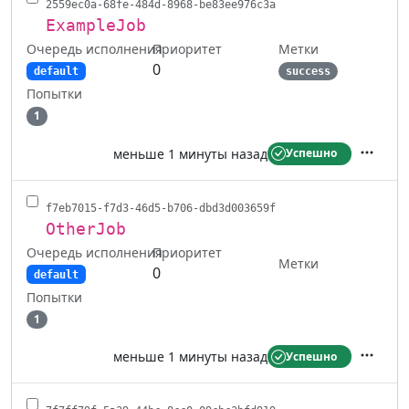
2559ec0a-68fe-484d-8968-be83ee976c3a
ExampleJob
Очередь исполнения
Метки
Приоритет
0
default
success
Попытки
1
меньше 1 минуты назад
Успешно
Действ
f7eb7015-f7d3-46d5-b706-dbd3d003659f
OtherJob
Очередь исполнения
Приоритет
Метки
0
default
Попытки
1
меньше 1 минуты назад
Успешно
Действ