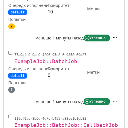
Очередь исполнения
Приоритет
Метки
10
default
Попытки
2
меньше 1 минуты назад
Успешно
Действ
77a9afc0-0ac0-4206-95e8-6c9358c69d27
ExampleJob::BatchJob
Очередь исполнения
Приоритет
Метки
0
default
Попытки
1
меньше 1 минуты назад
Успешно
Действ
115cf9ac-3b6d-4d7c-b455-a88ce1b1db82
ExampleJob::BatchJob::CallbackJob