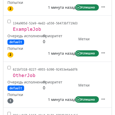
Попытки
1 минута назад
Успешно
2
Действ
134a905d-52e9-4ed2-a550-56473bf719d3
ExampleJob
Очередь исполнения
Приоритет
Метки
0
default
Попытки
1 минута назад
Успешно
2
Действ
621bf318-0227-4955-b390-92453e4addf6
OtherJob
Очередь исполнения
Приоритет
Метки
0
default
Попытки
1 минута назад
Успешно
1
Действ