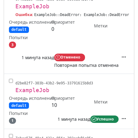
ExampleJob
Ошибка:
ExampleJob::DeadError: ExampleJob::DeadError
Очередь исполнения
Приоритет
Метки
0
default
Попытки
3
1 минута назад
Отменено
Действ
Повторная попытка отменена
d2be82f7-303b-43b2-9e95-33791615b8d3
ExampleJob
Очередь исполнения
Приоритет
Метки
10
default
Попытки
1 минута назад
Успешно
1
Действ