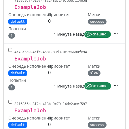
715ec9d7-b167-43c2-8a71-9750b7114e5d
ExampleJob
Очередь исполнения
Метки
Приоритет
0
default
success
Попытки
1 минута назад
Успешно
1
Действ
4e78e659-4cfc-4581-83d3-0c7e6680fe94
ExampleJob
Очередь исполнения
Метки
Приоритет
0
default
slow
Попытки
1 минута назад
Успешно
1
Действ
3216856e-8f2e-413b-9c79-14de2acef597
ExampleJob
Очередь исполнения
Метки
Приоритет
0
default
success