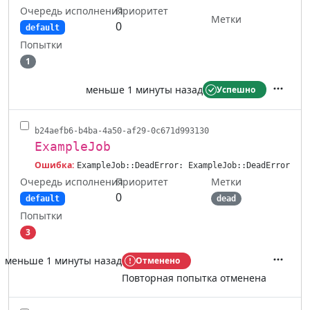
Очередь исполнения
Приоритет
Метки
0
default
Попытки
1
меньше 1 минуты назад
Успешно
Действ
b24aefb6-b4ba-4a50-af29-0c671d993130
ExampleJob
Ошибка:
ExampleJob::DeadError: ExampleJob::DeadError
Очередь исполнения
Метки
Приоритет
0
default
dead
Попытки
3
меньше 1 минуты назад
Отменено
Действ
Повторная попытка отменена