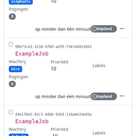
10
elephants
Pogingen
0
op minder dan één minuut
Gepland
Acties
99b73cd3-323d-4f8d-adf0-7367e0432661
ExampleJob
Wachtrij
Prioriteit
Labels
10
mice
Pogingen
0
op minder dan één minuut
Gepland
Acties
44e1f0e5-92c3-4ddb-92b9-116a6e33e85e
ExampleJob
Wachtrij
Prioriteit
Labels
-10