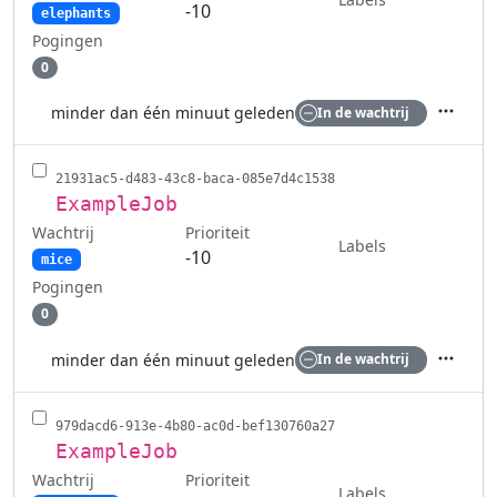
-10
elephants
Pogingen
0
minder dan één minuut geleden
In de wachtrij
Acties
21931ac5-d483-43c8-baca-085e7d4c1538
ExampleJob
Wachtrij
Prioriteit
Labels
-10
mice
Pogingen
0
minder dan één minuut geleden
In de wachtrij
Acties
979dacd6-913e-4b80-ac0d-bef130760a27
ExampleJob
Wachtrij
Prioriteit
Labels