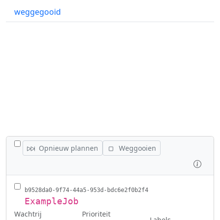
weggegooid
WISSEL ALLE VACATURES AF
Opnieuw plannen
Weggooien
Inspe
b9528da0-9f74-44a5-953d-bdc6e2f0b2f4
ExampleJob
Wachtrij
Prioriteit
Labels