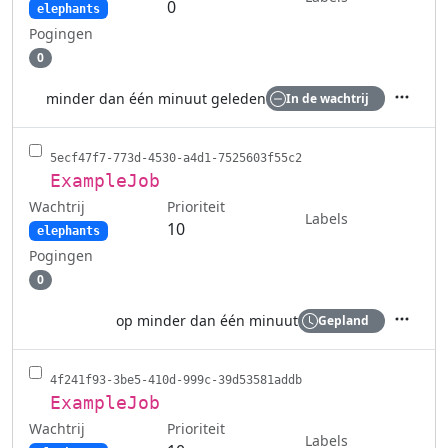
0
elephants
Pogingen
0
minder dan één minuut geleden
In de wachtrij
Acties
5ecf47f7-773d-4530-a4d1-7525603f55c2
ExampleJob
Wachtrij
Prioriteit
Labels
10
elephants
Pogingen
0
op minder dan één minuut
Gepland
Acties
4f241f93-3be5-410d-999c-39d53581addb
ExampleJob
Wachtrij
Prioriteit
Labels