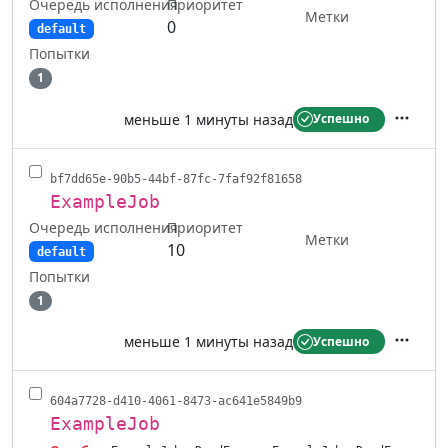
Очередь исполнения
Приоритет
Метки
0
default
Попытки
1
меньше 1 минуты назад
Успешно
Действ
bf7dd65e-90b5-44bf-87fc-7faf92f81658
ExampleJob
Очередь исполнения
Приоритет
Метки
10
default
Попытки
1
меньше 1 минуты назад
Успешно
Действ
604a7728-d410-4061-8473-ac641e5849b9
ExampleJob