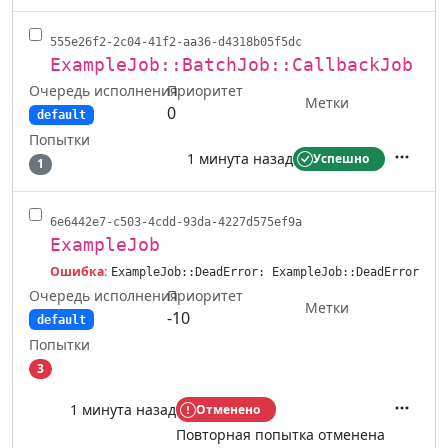
555e26f2-2c04-41f2-aa36-d4318b05f5dc
ExampleJob::BatchJob::CallbackJob
Очередь исполнения
Приоритет
Метки
0
default
Попытки
1 минута назад
Успешно
1
Действ
6e6442e7-c503-4cdd-93da-4227d575ef9a
ExampleJob
Ошибка:
ExampleJob::DeadError: ExampleJob::DeadError
Очередь исполнения
Приоритет
Метки
-10
default
Попытки
3
1 минута назад
Отменено
Действ
Повторная попытка отменена