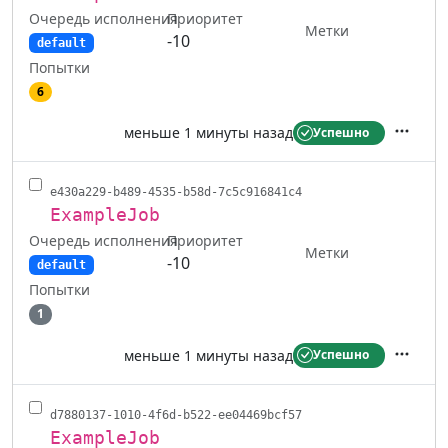
Очередь исполнения
Приоритет
Метки
-10
default
Попытки
6
меньше 1 минуты назад
Успешно
Действ
e430a229-b489-4535-b58d-7c5c916841c4
ExampleJob
Очередь исполнения
Приоритет
Метки
-10
default
Попытки
1
меньше 1 минуты назад
Успешно
Действ
d7880137-1010-4f6d-b522-ee04469bcf57
ExampleJob