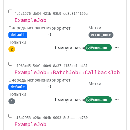
4d5c1576-db34-421b-98b9-ee8c8144169a
ExampleJob
Очередь исполнения
Метки
Приоритет
0
default
error_once
Попытки
1 минута назад
Успешно
2
Действ
d1963cd5-54e1-46e9-8a37-f158dc1de431
ExampleJob::BatchJob::CallbackJob
Очередь исполнения
Приоритет
Метки
0
default
Попытки
1 минута назад
Успешно
1
Действ
af8e2953-e28c-464b-9093-8e3caabbc780
ExampleJob