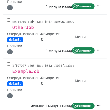
Попытки
1 минута назад
Успешно
1
Действ
c9314910-cbd4-4a88-b4d7-b596962e8909
OtherJob
Очередь исполнения
Приоритет
Метки
0
default
Попытки
1 минута назад
Успешно
1
Действ
1ff97007-d805-48da-b54a-e1004fada3cd
ExampleJob
Очередь исполнения
Приоритет
Метки
0
default
Попытки
1
меньше 1 минуты назад
Успешно
Действ