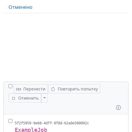
Отменено
ПЕРЕКЛЮЧИТЬ ВСЕ ЗАДАНИЯ
Перенести
Повторить попытку
Переключить действия
Отменить
Осмо
5f2f5959-9e68-4dff-9f8d-62a0e500092c
ExampleJob