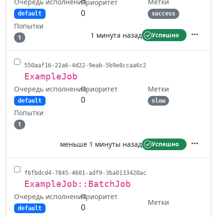
Очередь исполнения
Метки
Приоритет
0
default
success
Попытки
1 минута назад
Успешно
1
Действ
550aaf16-22a6-4d22-9eab-5b9e8ccaa6c2
ExampleJob
Очередь исполнения
Метки
Приоритет
0
default
slow
Попытки
1
меньше 1 минуты назад
Успешно
Действ
f6fbdcd4-7845-4601-adf9-3ba0133420ac
ExampleJob::BatchJob
Очередь исполнения
Приоритет
Метки
0
default