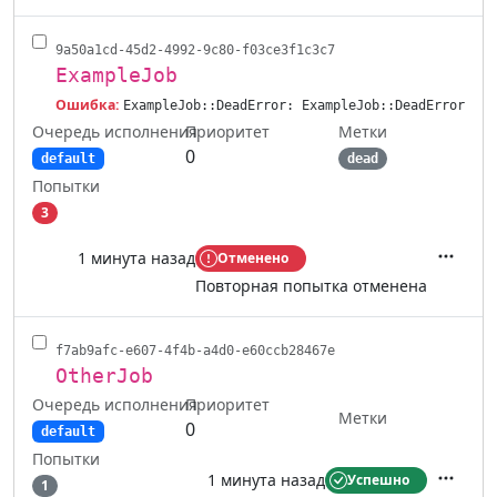
9a50a1cd-45d2-4992-9c80-f03ce3f1c3c7
ExampleJob
Ошибка:
ExampleJob::DeadError: ExampleJob::DeadError
Очередь исполнения
Метки
Приоритет
0
default
dead
Попытки
3
1 минута назад
Отменено
Действ
Повторная попытка отменена
f7ab9afc-e607-4f4b-a4d0-e60ccb28467e
OtherJob
Очередь исполнения
Приоритет
Метки
0
default
Попытки
1 минута назад
Успешно
1
Действ