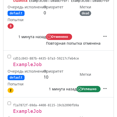
Ошибка:
ExampleJob::DeadError: ExampleJob::DeadError
Очередь исполнения
Метки
Приоритет
0
default
dead
Попытки
3
1 минута назад
Отменено
Действ
Повторная попытка отменена
cd51c843-887b-4435-b7a3-59217cfeb4ce
ExampleJob
Очередь исполнения
Приоритет
Метки
10
default
Попытки
1 минута назад
Успешно
2
Действ
f1a7872f-69da-4408-8115-19cb2090fb9a
ExampleJob