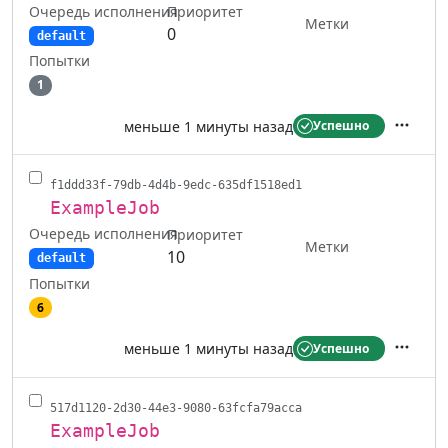
Очередь исполнения
Приоритет
Метки
0
default
Попытки
1
меньше 1 минуты назад
Успешно
Действ
f1ddd33f-79db-4d4b-9edc-635df1518ed1
ExampleJob
Очередь исполнения
Приоритет
Метки
10
default
Попытки
6
меньше 1 минуты назад
Успешно
Действ
517d1120-2d30-44e3-9080-63fcfa79acca
ExampleJob