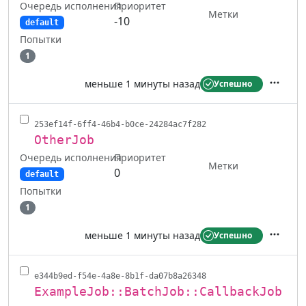
Очередь исполнения
Приоритет
Метки
-10
default
Попытки
1
меньше 1 минуты назад
Успешно
Действ
253ef14f-6ff4-46b4-b0ce-24284ac7f282
OtherJob
Очередь исполнения
Приоритет
Метки
0
default
Попытки
1
меньше 1 минуты назад
Успешно
Действ
e344b9ed-f54e-4a8e-8b1f-da07b8a26348
ExampleJob::BatchJob::CallbackJob