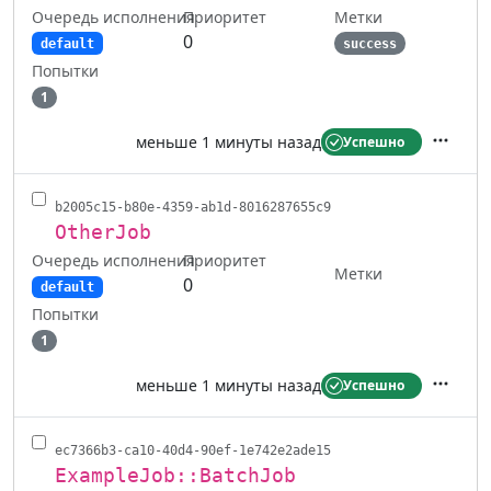
Очередь исполнения
Метки
Приоритет
0
default
success
Попытки
1
меньше 1 минуты назад
Успешно
Действ
b2005c15-b80e-4359-ab1d-8016287655c9
OtherJob
Очередь исполнения
Приоритет
Метки
0
default
Попытки
1
меньше 1 минуты назад
Успешно
Действ
ec7366b3-ca10-40d4-90ef-1e742e2ade15
ExampleJob::BatchJob