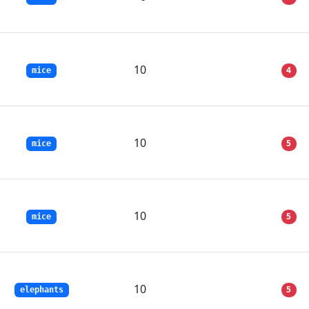
10
4
mice
10
5
mice
10
5
mice
10
5
elephants