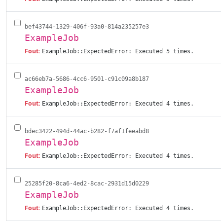
bef43744-1329-406f-93a0-814a235257e3
ExampleJob
Fout:
ExampleJob::ExpectedError: Executed 5 times.
ac66eb7a-5686-4cc6-9501-c91c09a8b187
ExampleJob
Fout:
ExampleJob::ExpectedError: Executed 4 times.
bdec3422-494d-44ac-b282-f7af1feeabd8
ExampleJob
Fout:
ExampleJob::ExpectedError: Executed 4 times.
25285f20-8ca6-4ed2-8cac-2931d15d0229
ExampleJob
Fout:
ExampleJob::ExpectedError: Executed 4 times.