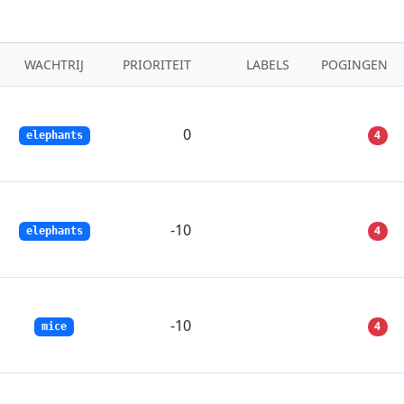
WACHTRIJ
PRIORITEIT
LABELS
POGINGEN
0
4
elephants
-10
4
elephants
-10
4
mice