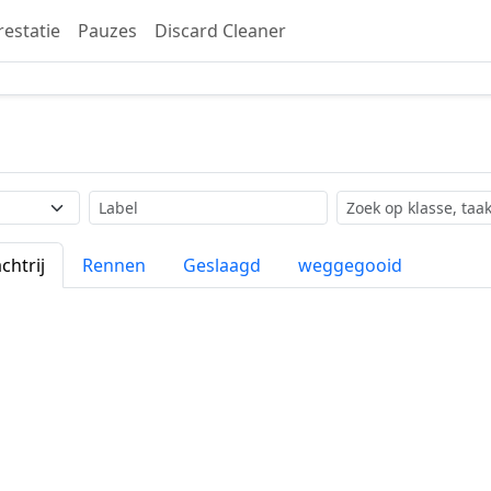
restatie
Pauzes
Discard Cleaner
Label
Zoekopdracht
chtrij
Rennen
Geslaagd
weggegooid