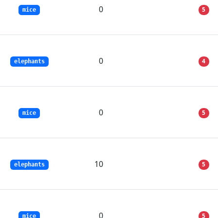
0
5
mice
0
4
elephants
0
5
mice
10
5
elephants
0
5
mice