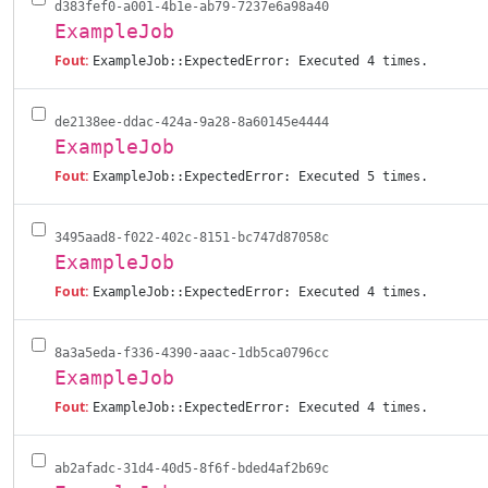
d383fef0-a001-4b1e-ab79-7237e6a98a40
ExampleJob
Fout:
ExampleJob::ExpectedError: Executed 4 times.
de2138ee-ddac-424a-9a28-8a60145e4444
ExampleJob
Fout:
ExampleJob::ExpectedError: Executed 5 times.
3495aad8-f022-402c-8151-bc747d87058c
ExampleJob
Fout:
ExampleJob::ExpectedError: Executed 4 times.
8a3a5eda-f336-4390-aaac-1db5ca0796cc
ExampleJob
Fout:
ExampleJob::ExpectedError: Executed 4 times.
ab2afadc-31d4-40d5-8f6f-bded4af2b69c