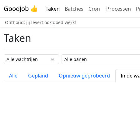
GoodJob 👍
Taken
Batches
Cron
Processen
P
Onthoud: jij levert ook goed werk!
Taken
Wachtrij naam
Taak naam
Alle
Gepland
Opnieuw geprobeerd
In de wa