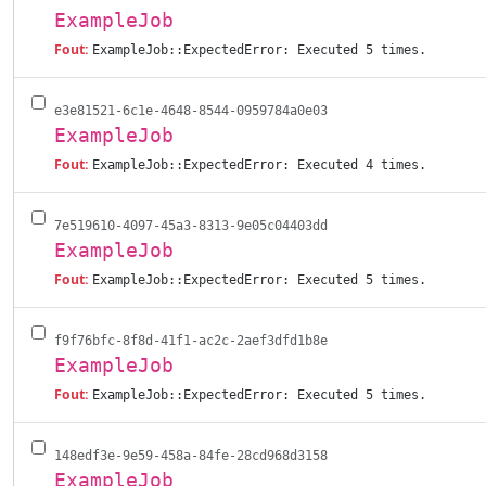
ExampleJob
Fout:
ExampleJob::ExpectedError: Executed 5 times.
e3e81521-6c1e-4648-8544-0959784a0e03
ExampleJob
Fout:
ExampleJob::ExpectedError: Executed 4 times.
7e519610-4097-45a3-8313-9e05c04403dd
ExampleJob
Fout:
ExampleJob::ExpectedError: Executed 5 times.
f9f76bfc-8f8d-41f1-ac2c-2aef3dfd1b8e
ExampleJob
Fout:
ExampleJob::ExpectedError: Executed 5 times.
148edf3e-9e59-458a-84fe-28cd968d3158
ExampleJob