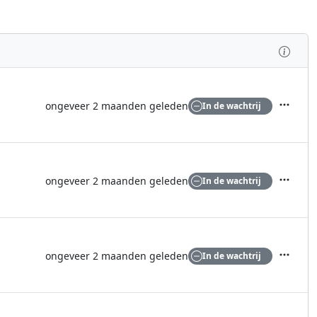
Inspe
ongeveer 2 maanden geleden
In de wachtrij
Acties
ongeveer 2 maanden geleden
In de wachtrij
Acties
ongeveer 2 maanden geleden
In de wachtrij
Acties