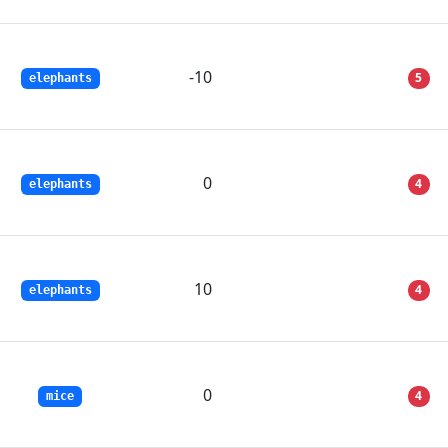
-10
5
elephants
0
4
elephants
10
4
elephants
0
4
mice