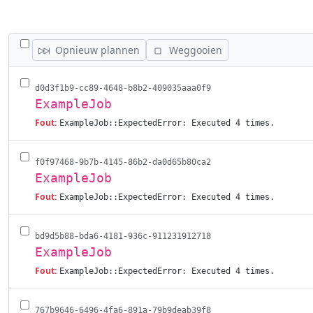
WISSEL ALLE VACATURES AF
Opnieuw plannen
Weggooien
d0d3f1b9-cc89-4648-b8b2-409035aaa0f9
ExampleJob
Fout:
ExampleJob::ExpectedError: Executed 4 times.
f0f97468-9b7b-4145-86b2-da0d65b80ca2
ExampleJob
Fout:
ExampleJob::ExpectedError: Executed 4 times.
bd9d5b88-bda6-4181-936c-911231912718
ExampleJob
Fout:
ExampleJob::ExpectedError: Executed 4 times.
767b9646-6496-4fa6-891a-79b9deab39f8