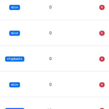
0
4
mice
0
5
mice
0
4
elephants
0
4
mice