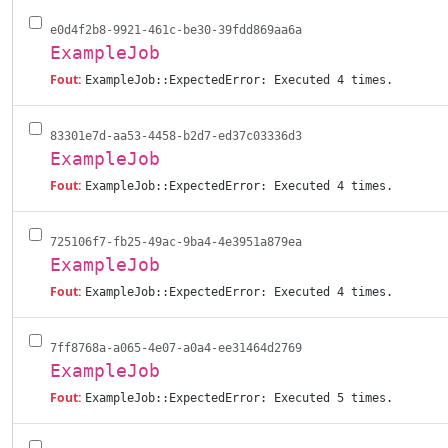
e0d4f2b8-9921-461c-be30-39fdd869aa6a
ExampleJob
Fout:
ExampleJob::ExpectedError: Executed 4 times.
83301e7d-aa53-4458-b2d7-ed37c03336d3
ExampleJob
Fout:
ExampleJob::ExpectedError: Executed 4 times.
725106f7-fb25-49ac-9ba4-4e3951a879ea
ExampleJob
Fout:
ExampleJob::ExpectedError: Executed 4 times.
7ff8768a-a065-4e07-a0a4-ee31464d2769
ExampleJob
Fout:
ExampleJob::ExpectedError: Executed 5 times.