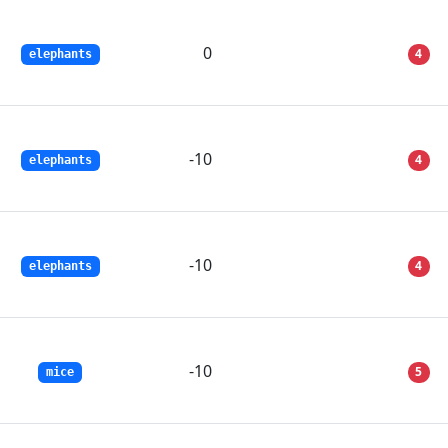
0
4
elephants
-10
4
elephants
-10
4
elephants
-10
5
mice