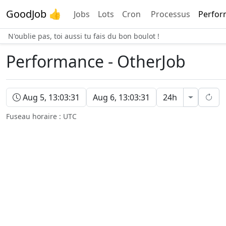
GoodJob 👍
Jobs
Lots
Cron
Processus
Perfor
N'oublie pas, toi aussi tu fais du bon boulot !
Performance - OtherJob
Plage horaire de performance
Aug 5, 13:03:31
Aug 6, 13:03:31
24h
Ouvrir le
Recha
Fuseau horaire :
UTC