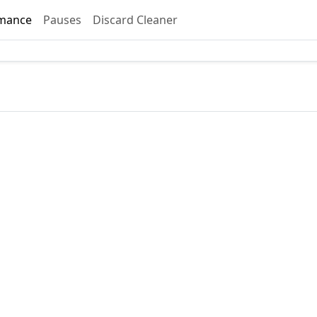
mance
Pauses
Discard Cleaner
s plages horaires de performance
rger les données de performance