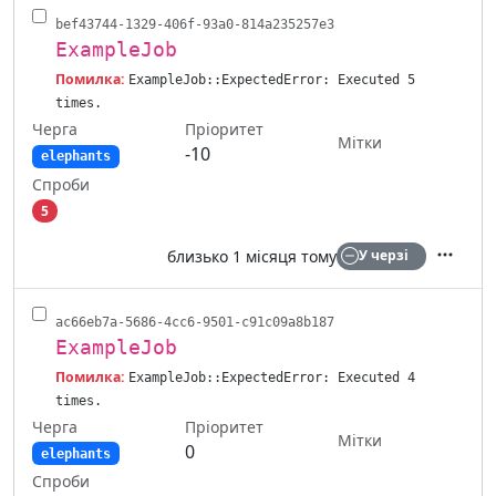
bef43744-1329-406f-93a0-814a235257e3
ExampleJob
Помилка:
ExampleJob::ExpectedError: Executed 5
times.
Черга
Пріоритет
Мітки
-10
elephants
Спроби
5
близько 1 місяця тому
У черзі
Дії
ac66eb7a-5686-4cc6-9501-c91c09a8b187
ExampleJob
Помилка:
ExampleJob::ExpectedError: Executed 4
times.
Черга
Пріоритет
Мітки
0
elephants
Спроби