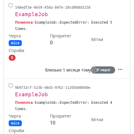
148edf3e-9e59-458a-84fe-28cd968d3158
ExampleJob
Помилка:
ExampleJob::ExpectedError: Executed 5
times.
Черга
Пріоритет
Мітки
0
mice
Спроби
5
близько 1 місяця тому
У черзі
Дії
9b9732cf-523b-46d3-9762-11205b08840e
ExampleJob
Помилка:
ExampleJob::ExpectedError: Executed 4
times.
Черга
Пріоритет
Мітки
10
mice
Спроби