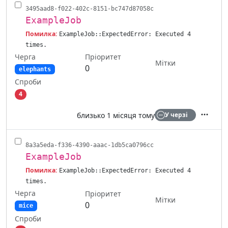
3495aad8-f022-402c-8151-bc747d87058c
ExampleJob
Помилка:
ExampleJob::ExpectedError: Executed 4
times.
Черга
Пріоритет
Мітки
0
elephants
Спроби
4
близько 1 місяця тому
У черзі
Дії
8a3a5eda-f336-4390-aaac-1db5ca0796cc
ExampleJob
Помилка:
ExampleJob::ExpectedError: Executed 4
times.
Черга
Пріоритет
Мітки
0
mice
Спроби