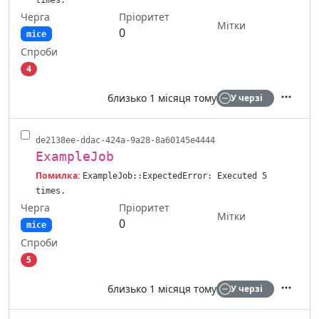
Черга
Пріоритет
Мітки
0
mice
Спроби
4
близько 1 місяця тому
У черзі
Дії
de2138ee-ddac-424a-9a28-8a60145e4444
ExampleJob
Помилка:
ExampleJob::ExpectedError: Executed 5
times.
Черга
Пріоритет
Мітки
0
mice
Спроби
5
близько 1 місяця тому
У черзі
Дії