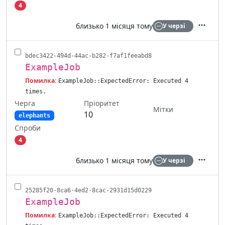
4
близько 1 місяця тому
У черзі
Дії
bdec3422-494d-44ac-b282-f7af1feeabd8
ExampleJob
Помилка:
ExampleJob::ExpectedError: Executed 4
times.
Черга
Пріоритет
Мітки
10
elephants
Спроби
4
близько 1 місяця тому
У черзі
Дії
25285f20-8ca6-4ed2-8cac-2931d15d0229
ExampleJob
Помилка:
ExampleJob::ExpectedError: Executed 4