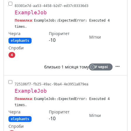
83301e7d-aa53-4458-b2d7-ed37c03336d3
ExampleJob
Помилка:
ExampleJob::ExpectedError: Executed 4
times.
Черга
Пріоритет
Мітки
-10
elephants
Спроби
4
близько 1 місяця тому
У черзі
Дії
725106f7-fb25-49ac-9ba4-4e3951a879ea
ExampleJob
Помилка:
ExampleJob::ExpectedError: Executed 4
times.
Черга
Пріоритет
Мітки
-10
elephants
Спроби