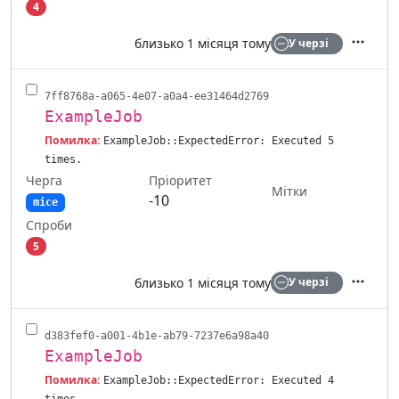
4
близько 1 місяця тому
У черзі
Дії
7ff8768a-a065-4e07-a0a4-ee31464d2769
ExampleJob
Помилка:
ExampleJob::ExpectedError: Executed 5
times.
Черга
Пріоритет
Мітки
-10
mice
Спроби
5
близько 1 місяця тому
У черзі
Дії
d383fef0-a001-4b1e-ab79-7237e6a98a40
ExampleJob
Помилка:
ExampleJob::ExpectedError: Executed 4
times.