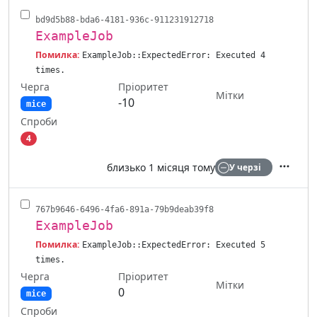
bd9d5b88-bda6-4181-936c-911231912718
ExampleJob
Помилка:
ExampleJob::ExpectedError: Executed 4
times.
Черга
Пріоритет
Мітки
-10
mice
Спроби
4
близько 1 місяця тому
У черзі
Дії
767b9646-6496-4fa6-891a-79b9deab39f8
ExampleJob
Помилка:
ExampleJob::ExpectedError: Executed 5
times.
Черга
Пріоритет
Мітки
0
mice
Спроби