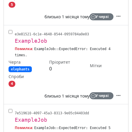
5
близько 1 місяця тому
У черзі
Дії
e3e81521-6c1e-4648-8544-0959784a0e03
ExampleJob
Помилка:
ExampleJob::ExpectedError: Executed 4
times.
Черга
Пріоритет
Мітки
0
elephants
Спроби
4
близько 1 місяця тому
У черзі
Дії
7e519610-4097-45a3-8313-9e05c04403dd
ExampleJob
Помилка:
ExampleJob::ExpectedError: Executed 5