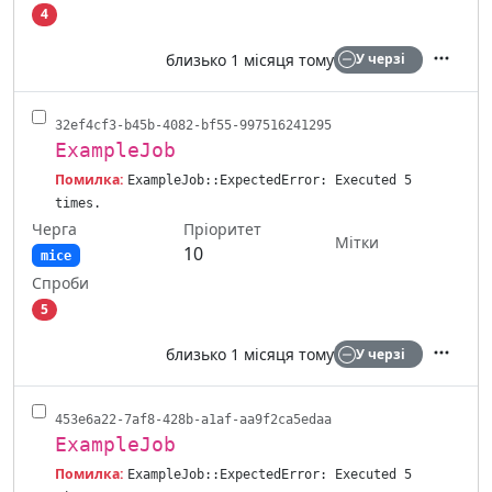
4
близько 1 місяця тому
У черзі
Дії
32ef4cf3-b45b-4082-bf55-997516241295
ExampleJob
Помилка:
ExampleJob::ExpectedError: Executed 5
times.
Черга
Пріоритет
Мітки
10
mice
Спроби
5
близько 1 місяця тому
У черзі
Дії
453e6a22-7af8-428b-a1af-aa9f2ca5edaa
ExampleJob
Помилка:
ExampleJob::ExpectedError: Executed 5