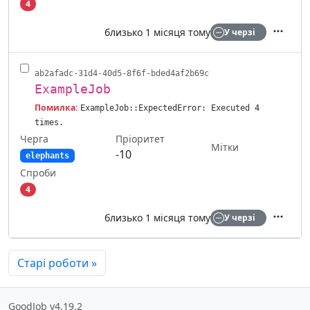
4
близько 1 місяця тому
У черзі
Дії
ab2afadc-31d4-40d5-8f6f-bded4af2b69c
ExampleJob
Помилка:
ExampleJob::ExpectedError: Executed 4
times.
Черга
Пріоритет
Мітки
-10
elephants
Спроби
4
близько 1 місяця тому
У черзі
Дії
Старі роботи
»
GoodJob v4.19.2