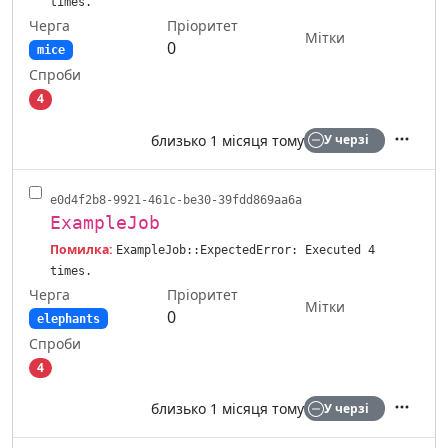
times.
Черга
Пріоритет
Мітки
0
mice
Спроби
4
близько 1 місяця тому
У черзі
Дії
e0d4f2b8-9921-461c-be30-39fdd869aa6a
ExampleJob
Помилка:
ExampleJob::ExpectedError: Executed 4
times.
Черга
Пріоритет
Мітки
0
elephants
Спроби
4
близько 1 місяця тому
У черзі
Дії