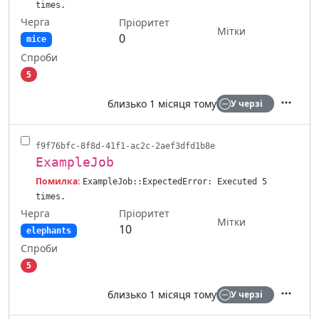
times.
Черга
Пріоритет
Мітки
0
mice
Спроби
5
близько 1 місяця тому
У черзі
Дії
f9f76bfc-8f8d-41f1-ac2c-2aef3dfd1b8e
ExampleJob
Помилка:
ExampleJob::ExpectedError: Executed 5
times.
Черга
Пріоритет
Мітки
10
elephants
Спроби
5
близько 1 місяця тому
У черзі
Дії