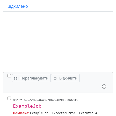
Відхилено
ПОКАЗАТИ ВСІ РОБОТИ
Перепланувати
Відхилити
Огля
d0d3f1b9-cc89-4648-b8b2-409035aaa0f9
ExampleJob
Помилка:
ExampleJob::ExpectedError: Executed 4