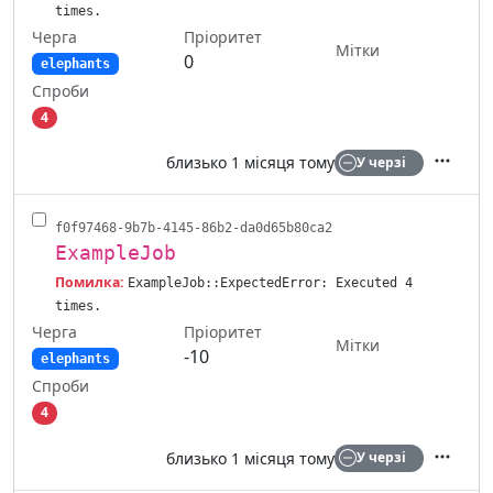
times.
Черга
Пріоритет
Мітки
0
elephants
Спроби
4
близько 1 місяця тому
У черзі
Дії
f0f97468-9b7b-4145-86b2-da0d65b80ca2
ExampleJob
Помилка:
ExampleJob::ExpectedError: Executed 4
times.
Черга
Пріоритет
Мітки
-10
elephants
Спроби
4
близько 1 місяця тому
У черзі
Дії