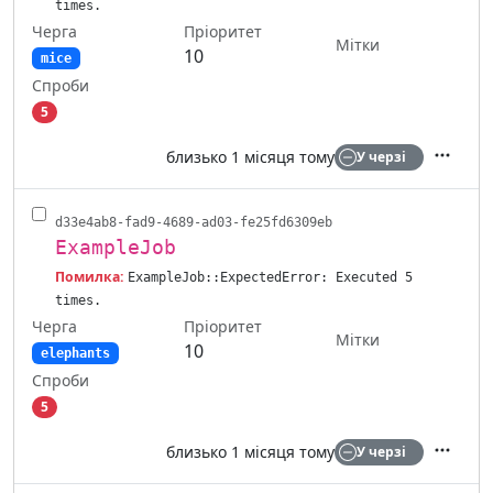
times.
Черга
Пріоритет
Мітки
10
mice
Спроби
5
близько 1 місяця тому
У черзі
Дії
d33e4ab8-fad9-4689-ad03-fe25fd6309eb
ExampleJob
Помилка:
ExampleJob::ExpectedError: Executed 5
times.
Черга
Пріоритет
Мітки
10
elephants
Спроби
5
близько 1 місяця тому
У черзі
Дії