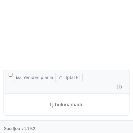
TÜM IŞLERI GIZLE/GÖSTER
Yeniden planla
İptal Et
İncel
İş bulunamadı.
GoodJob v4.19.2