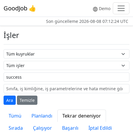
GoodJob 👍
Demo
Son güncelleme
2026-08-08 07:12:24 UTC
İşler
Kuyruk adı
İş adı
Etiket
Ara
Temizle
Tümü
Planlandı
Tekrar deneniyor
Sırada
Çalışıyor
Başarılı
İptal Edildi