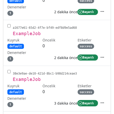
0
default
success
Denemeler
2 dakika önce
Başarılı
1
İşlemler
a1677e61-65d2-4f7e-bf49-edf8d9e5ad60
ExampleJob
Kuyruk
Etiketler
Öncelik
0
default
success
Denemeler
2 dakika önce
Başarılı
1
İşlemler
38e3e9ae-de10-421d-8bc1-b98d214ceae3
ExampleJob
Kuyruk
Etiketler
Öncelik
0
default
success
Denemeler
3 dakika önce
Başarılı
1
İşlemler