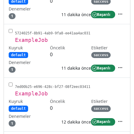
0
default
success
Denemeler
11 dakika önce
Başarılı
1
İşlemler
5724025f-8b91-4ab9-9fa8-ee41aa4ac031
ExampleJob
Kuyruk
Etiketler
Öncelik
0
default
success
Denemeler
11 dakika önce
Başarılı
1
İşlemler
7ed00b25-e696-428c-bf27-08f2eec03411
ExampleJob
Kuyruk
Etiketler
Öncelik
0
default
success
Denemeler
12 dakika önce
Başarılı
1
İşlemler