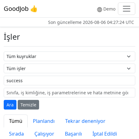
GoodJob 👍
Demo
Son güncelleme
2026-08-06 04:27:24 UTC
İşler
Kuyruk adı
İş adı
Etiket
Ara
Temizle
Tümü
Planlandı
Tekrar deneniyor
Sırada
Çalışıyor
Başarılı
İptal Edildi