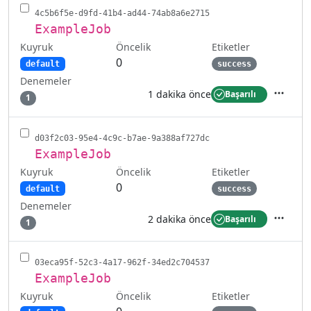
4c5b6f5e-d9fd-41b4-ad44-74ab8a6e2715
ExampleJob
Kuyruk
Etiketler
Öncelik
0
default
success
Denemeler
1 dakika önce
Başarılı
1
İşlemler
d03f2c03-95e4-4c9c-b7ae-9a388af727dc
ExampleJob
Kuyruk
Etiketler
Öncelik
0
default
success
Denemeler
2 dakika önce
Başarılı
1
İşlemler
03eca95f-52c3-4a17-962f-34ed2c704537
ExampleJob
Kuyruk
Etiketler
Öncelik