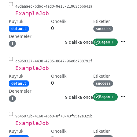
40daaaec-bd6c-4ad0-9e15-21963cbb641a
ExampleJob
Kuyruk
Etiketler
Öncelik
0
default
success
Denemeler
9 dakika önce
Başarılı
1
İşlemler
cb959327-4438-4285-8847-96e6c788792f
ExampleJob
Kuyruk
Etiketler
Öncelik
0
default
success
Denemeler
9 dakika önce
Başarılı
1
İşlemler
9645972b-4160-46b0-8f70-43f95a2e325b
ExampleJob
Kuyruk
Etiketler
Öncelik