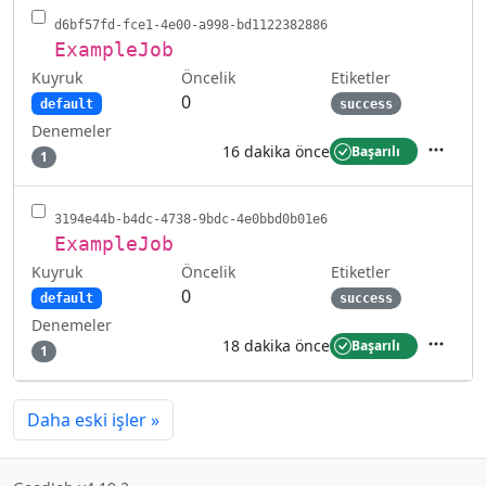
d6bf57fd-fce1-4e00-a998-bd1122382886
ExampleJob
Kuyruk
Etiketler
Öncelik
0
default
success
Denemeler
16 dakika önce
Başarılı
1
İşlemler
3194e44b-b4dc-4738-9bdc-4e0bbd0b01e6
ExampleJob
Kuyruk
Etiketler
Öncelik
0
default
success
Denemeler
18 dakika önce
Başarılı
1
İşlemler
Daha eski işler
»