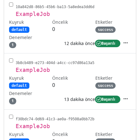
10a842d8-86b5-45b6-ba13-5a8edea3dd6d
ExampleJob
Kuyruk
Etiketler
Öncelik
0
default
success
Denemeler
12 dakika önce
Başarılı
1
İşlemler
3b8cb489-e273-404d-a4cc-cc97d86a13a5
ExampleJob
Kuyruk
Etiketler
Öncelik
0
default
success
Denemeler
13 dakika önce
Başarılı
1
İşlemler
f30bdc74-0d69-41c3-ae0a-f9508a0bb72b
ExampleJob
Kuyruk
Etiketler
Öncelik