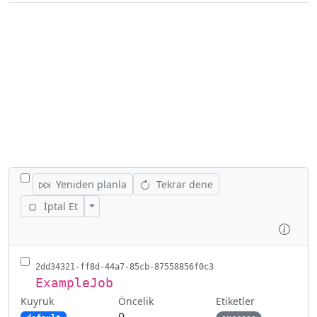
TÜM IŞLERI GIZLE/GÖSTER
Yeniden planla
Tekrar dene
İşlemleri Gizle/Göster
İptal Et
İncel
2dd34321-ff8d-44a7-85cb-87558856f0c3
ExampleJob
Kuyruk
Etiketler
Öncelik