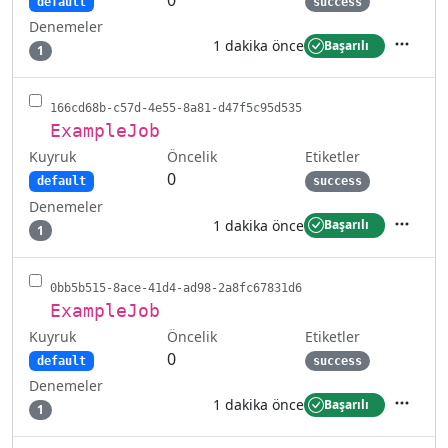
0
default
success
Denemeler
1 dakika önce
Başarılı
1
İşlemler
166cd68b-c57d-4e55-8a81-d47f5c95d535
ExampleJob
Kuyruk
Etiketler
Öncelik
0
default
success
Denemeler
1 dakika önce
Başarılı
1
İşlemler
0bb5b515-8ace-41d4-ad98-2a8fc67831d6
ExampleJob
Kuyruk
Etiketler
Öncelik
0
default
success
Denemeler
1 dakika önce
Başarılı
1
İşlemler