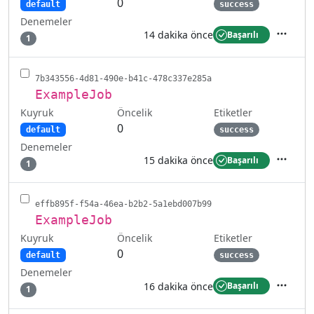
0
default
success
Denemeler
14 dakika önce
Başarılı
1
İşlemler
7b343556-4d81-490e-b41c-478c337e285a
ExampleJob
Kuyruk
Etiketler
Öncelik
0
default
success
Denemeler
15 dakika önce
Başarılı
1
İşlemler
effb895f-f54a-46ea-b2b2-5a1ebd007b99
ExampleJob
Kuyruk
Etiketler
Öncelik
0
default
success
Denemeler
16 dakika önce
Başarılı
1
İşlemler