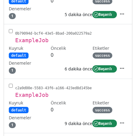
0
default
success
Denemeler
5 dakika önce
Başarılı
1
İşlemler
0b79094d-bcf4-43e5-8bad-200a022579a2
ExampleJob
Kuyruk
Etiketler
Öncelik
0
default
success
Denemeler
6 dakika önce
Başarılı
1
İşlemler
c2a9d00e-5583-43f6-a166-423ed8d145be
ExampleJob
Kuyruk
Etiketler
Öncelik
0
default
success
Denemeler
9 dakika önce
Başarılı
1
İşlemler