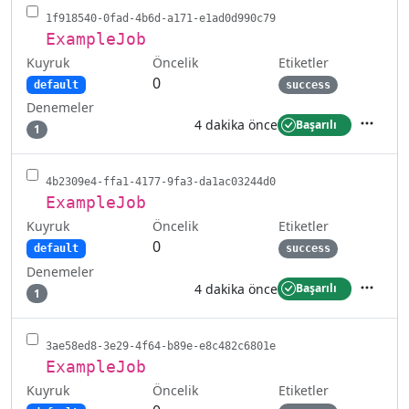
1f918540-0fad-4b6d-a171-e1ad0d990c79
ExampleJob
Kuyruk
Etiketler
Öncelik
0
default
success
Denemeler
4 dakika önce
Başarılı
1
İşlemler
4b2309e4-ffa1-4177-9fa3-da1ac03244d0
ExampleJob
Kuyruk
Etiketler
Öncelik
0
default
success
Denemeler
4 dakika önce
Başarılı
1
İşlemler
3ae58ed8-3e29-4f64-b89e-e8c482c6801e
ExampleJob
Kuyruk
Etiketler
Öncelik