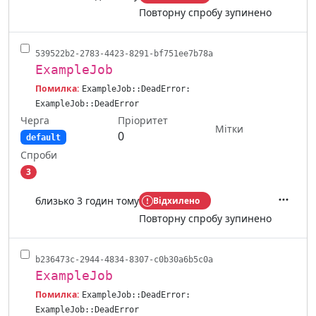
Повторну спробу зупинено
539522b2-2783-4423-8291-bf751ee7b78a
ExampleJob
Помилка:
ExampleJob::DeadError:
ExampleJob::DeadError
Черга
Пріоритет
Мітки
0
default
Спроби
3
близько 3 годин тому
Відхилено
Дії
Повторну спробу зупинено
b236473c-2944-4834-8307-c0b30a6b5c0a
ExampleJob
Помилка:
ExampleJob::DeadError:
ExampleJob::DeadError