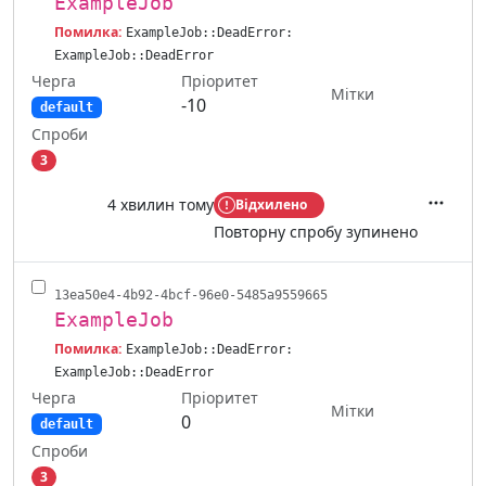
ExampleJob
Помилка:
ExampleJob::DeadError:
ExampleJob::DeadError
Черга
Пріоритет
Мітки
-10
default
Спроби
3
4 хвилин тому
Відхилено
Дії
Повторну спробу зупинено
13ea50e4-4b92-4bcf-96e0-5485a9559665
ExampleJob
Помилка:
ExampleJob::DeadError:
ExampleJob::DeadError
Черга
Пріоритет
Мітки
0
default
Спроби
3