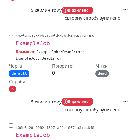
5 хвилин тому
Відхилено
Дії
Повторну спробу зупинено
54cf9863-bdcb-428f-bd2b-be05a2393389
ExampleJob
Помилка:
ExampleJob::DeadError:
ExampleJob::DeadError
Черга
Мітки
Пріоритет
0
default
dead
Спроби
3
5 хвилин тому
Відхилено
Дії
Повторну спробу зупинено
f08c6d28-8982-4597-a22f-867fa3dba648
ExampleJob