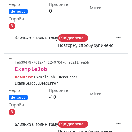
Черга
Пріоритет
Мітки
0
default
Спроби
3
близько 3 годин тому
Відхилено
Дії
Повторну спробу зупинено
feb39479-7012-4422-9704-dfa82f14ea5b
ExampleJob
Помилка:
ExampleJob::DeadError:
ExampleJob::DeadError
Черга
Пріоритет
Мітки
-10
default
Спроби
3
близько 6 годин тому
Відхилено
Дії
Повторну спробу зупинено