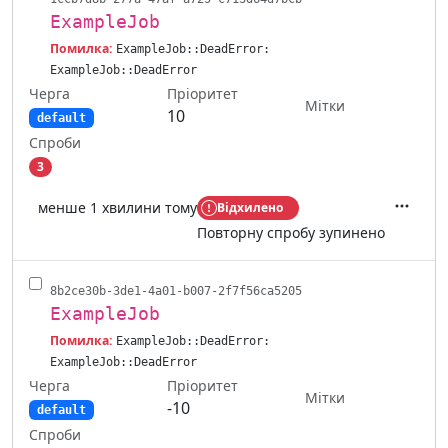
ExampleJob
Помилка:
ExampleJob::DeadError:
ExampleJob::DeadError
Черга
Пріоритет
Мітки
10
default
Спроби
3
менше 1 хвилини тому
Відхилено
Дії
Повторну спробу зупинено
8b2ce30b-3de1-4a01-b007-2f7f56ca5205
ExampleJob
Помилка:
ExampleJob::DeadError:
ExampleJob::DeadError
Черга
Пріоритет
Мітки
-10
default
Спроби