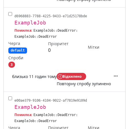
d6968883-7788-4225-9433-e71d25178bde
ExampleJob
Помилка:
ExampleJob::DeadError:
ExampleJob::DeadError
Черга
Пріоритет
Мітки
0
default
Спроби
3
близько 11 годин тому
Відхилено
Дії
Повторну спробу зупинено
e00ae379-9106-4104-9022-af7819e9109d
ExampleJob
Помилка:
ExampleJob::DeadError:
ExampleJob::DeadError
Черга
Мітки
Пріоритет