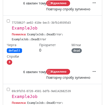
6 хвилин тому
Відхилено
Дії
Повторну спробу зупинено
7725862f-ae02-410e-bec5-3bfb149395d3
ExampleJob
Помилка:
ExampleJob::DeadError:
ExampleJob::DeadError
Черга
Мітки
Пріоритет
0
default
dead
Спроби
3
6 хвилин тому
Відхилено
Дії
Повторну спробу зупинено
69c9fd7d-0720-4501-bdfb-9e6142682539
ExampleJob
Помилка:
ExampleJob::DeadError: