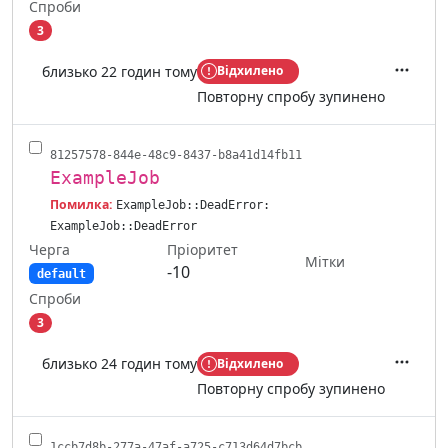
Спроби
3
близько 22 годин тому
Відхилено
Дії
Повторну спробу зупинено
81257578-844e-48c9-8437-b8a41d14fb11
ExampleJob
Помилка:
ExampleJob::DeadError:
ExampleJob::DeadError
Черга
Пріоритет
Мітки
-10
default
Спроби
3
близько 24 годин тому
Відхилено
Дії
Повторну спробу зупинено
1ccb7d8b-277a-47af-a725-c713d64d7bcb