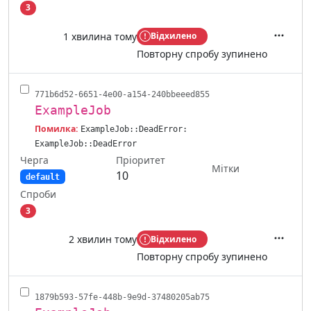
3
1 хвилина тому
Відхилено
Дії
Повторну спробу зупинено
771b6d52-6651-4e00-a154-240bbeeed855
ExampleJob
Помилка:
ExampleJob::DeadError:
ExampleJob::DeadError
Черга
Пріоритет
Мітки
10
default
Спроби
3
2 хвилин тому
Відхилено
Дії
Повторну спробу зупинено
1879b593-57fe-448b-9e9d-37480205ab75