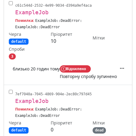
c61c544d-2532-4e99-9034-d394a9ef4aca
ExampleJob
Помилка:
ExampleJob::DeadError:
ExampleJob::DeadError
Черга
Пріоритет
Мітки
10
default
Спроби
3
близько 20 годин тому
Відхилено
Дії
Повторну спробу зупинено
7ef7040a-7045-4869-904e-2ec80c797d45
ExampleJob
Помилка:
ExampleJob::DeadError:
ExampleJob::DeadError
Черга
Мітки
Пріоритет
0
default
dead