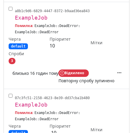
a8b1c9d6-6829-4447-8372-b9aad36ea843
ExampleJob
Помилка:
ExampleJob::DeadError:
ExampleJob::DeadError
Черга
Пріоритет
Мітки
10
default
Спроби
3
близько 16 годин тому
Відхилено
Дії
Повторну спробу зупинено
07c3fc51-2158-4623-8e39-dd37cba1b480
ExampleJob
Помилка:
ExampleJob::DeadError:
ExampleJob::DeadError
Черга
Пріоритет
Мітки
-10