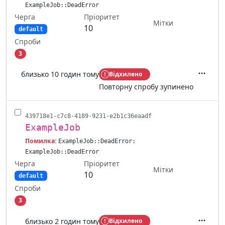
ExampleJob::DeadError
Черга
Пріоритет
Мітки
10
default
Спроби
3
близько 10 годин тому
Відхилено
Дії
Повторну спробу зупинено
439718e1-c7c8-4189-9231-e2b1c36eaadf
ExampleJob
Помилка:
ExampleJob::DeadError:
ExampleJob::DeadError
Черга
Пріоритет
Мітки
10
default
Спроби
3
близько 2 годин тому
Відхилено
Дії