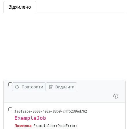
Відхилено
ПОКАЗАТИ ВСІ РОБОТИ
Повторити
Видалити
Огля
fa0f2abe-8008-492e-8359-c4f5239ed762
ExampleJob
Помилка:
ExampleJob::DeadError: