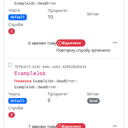
ExampleJob::DeadError
Черга
Пріоритет
Мітки
10
default
Спроби
3
6 хвилин тому
Відхилено
Дії
Повторну спробу зупинено
70f9c673-d182-4e6c-a2b2-d28918bd5b2e
ExampleJob
Помилка:
ExampleJob::DeadError:
ExampleJob::DeadError
Черга
Мітки
Пріоритет
0
default
dead
Спроби
3
7 хвилин тому
Відхилено