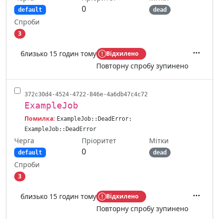
0
default
dead
Спроби
3
близько 15 годин тому
Відхилено
Дії
Повторну спробу зупинено
372c30d4-4524-4722-846e-4a6db47c4c72
ExampleJob
Помилка:
ExampleJob::DeadError:
ExampleJob::DeadError
Черга
Мітки
Пріоритет
0
default
dead
Спроби
3
близько 15 годин тому
Відхилено
Дії
Повторну спробу зупинено