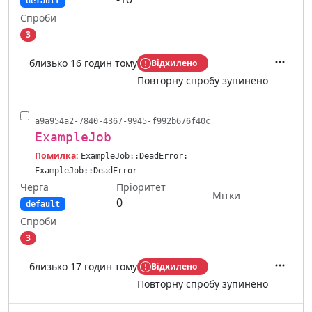
default
Спроби
3
близько 16 годин тому
Відхилено
Дії
Повторну спробу зупинено
a9a954a2-7840-4367-9945-f992b676f40c
ExampleJob
Помилка:
ExampleJob::DeadError:
ExampleJob::DeadError
Черга
Пріоритет
Мітки
0
default
Спроби
3
близько 17 годин тому
Відхилено
Дії
Повторну спробу зупинено