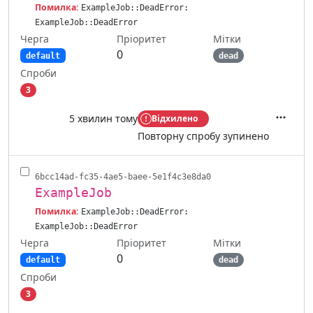
Помилка:
ExampleJob::DeadError:
ExampleJob::DeadError
Черга
Мітки
Пріоритет
0
default
dead
Спроби
3
5 хвилин тому
Відхилено
Дії
Повторну спробу зупинено
6bcc14ad-fc35-4ae5-baee-5e1f4c3e8da0
ExampleJob
Помилка:
ExampleJob::DeadError:
ExampleJob::DeadError
Черга
Мітки
Пріоритет
0
default
dead
Спроби
3