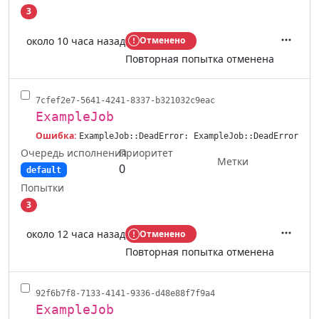
3
около 10 часа назад
Отменено
Действ
Повторная попытка отменена
7cfef2e7-5641-4241-8337-b321032c9eac
ExampleJob
Ошибка:
ExampleJob::DeadError: ExampleJob::DeadError
Очередь исполнения
Приоритет
Метки
0
default
Попытки
3
около 12 часа назад
Отменено
Действ
Повторная попытка отменена
92f6b7f8-7133-4141-9336-d48e88f7f9a4
ExampleJob