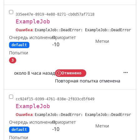
335ee47e-8919-4e80-8271-cb0d57af7118
ExampleJob
Ошибка:
ExampleJob::DeadError: ExampleJob::DeadError
Очередь исполнения
Приоритет
Метки
-10
default
Попытки
3
около 8 часа назад
Отменено
Действ
Повторная попытка отменена
cc924f15-0399-4761-838e-2f833cd5f649
ExampleJob
Ошибка:
ExampleJob::DeadError: ExampleJob::DeadError
Очередь исполнения
Приоритет
Метки
-10
default
Попытки