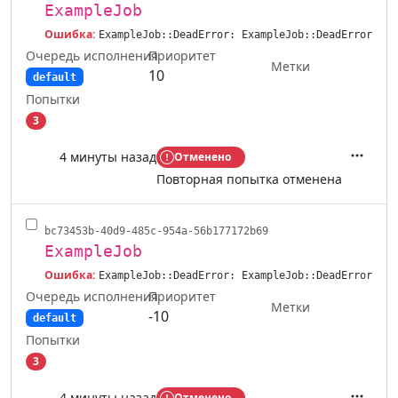
ExampleJob
Ошибка:
ExampleJob::DeadError: ExampleJob::DeadError
Очередь исполнения
Приоритет
Метки
10
default
Попытки
3
4 минуты назад
Отменено
Действ
Повторная попытка отменена
bc73453b-40d9-485c-954a-56b177172b69
ExampleJob
Ошибка:
ExampleJob::DeadError: ExampleJob::DeadError
Очередь исполнения
Приоритет
Метки
-10
default
Попытки
3
4 минуты назад
Отменено