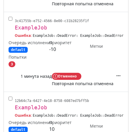
Повторная попытка отменена
3c41755b-e752-4566-8e00-c31b28235f1f
ExampleJob
Ошибка:
ExampleJob::DeadError: ExampleJob::DeadError
Очередь исполнения
Приоритет
Метки
-10
default
Попытки
3
1 минута назад
Отменено
Действ
Повторная попытка отменена
12b64c7a-6427-4e18-8758-6087ed7bff5b
ExampleJob
Ошибка:
ExampleJob::DeadError: ExampleJob::DeadError
Очередь исполнения
Приоритет
Метки
10
default