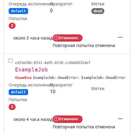
Очередь исполнения
Метки
Приоритет
0
default
dead
Попытки
3
около 3 часа назад
Отменено
Действ
Повторная попытка отменена
ce53e58b-8531-4e05-8130-cc6bb09324ef
ExampleJob
Ошибка:
ExampleJob::DeadError: ExampleJob::DeadError
Очередь исполнения
Приоритет
Метки
10
default
Попытки
3
около 4 часа назад
Отменено
Действ
Повторная попытка отменена