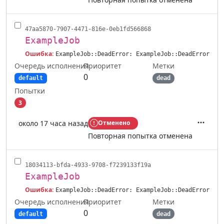
47aa5870-7907-4471-816e-0eb1fd566868
ExampleJob
Ошибка:
ExampleJob::DeadError: ExampleJob::DeadError
Очередь исполнения
Метки
Приоритет
0
default
dead
Попытки
3
около 17 часа назад
Отменено
Действ
Повторная попытка отменена
18034113-bfda-4933-9708-f7239133f19a
ExampleJob
Ошибка:
ExampleJob::DeadError: ExampleJob::DeadError
Очередь исполнения
Метки
Приоритет
0
default
dead