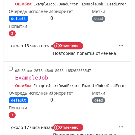
Ошибка:
ExampleJob::DeadError: ExampleJob::DeadError
Очередь исполнения
Метки
Приоритет
0
default
dead
Попытки
3
около 15 часа назад
Отменено
Действ
Повторная попытка отменена
d8b83ace-2678-48e0-8053-f852623535d7
ExampleJob
Ошибка:
ExampleJob::DeadError: ExampleJob::DeadError
Очередь исполнения
Метки
Приоритет
0
default
dead
Попытки
3
около 17 часа назад
Отменено
Действ
Повторная попытка отменена