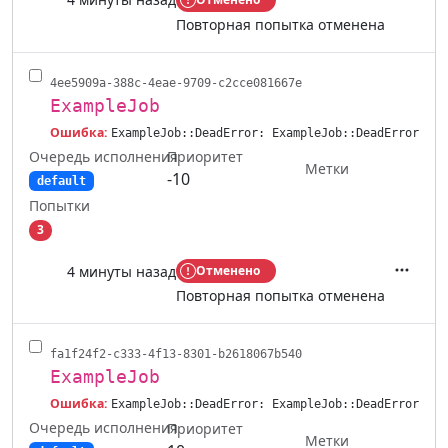
Действ
Повторная попытка отменена
4ee5909a-388c-4eae-9709-c2cce081667e
ExampleJob
Ошибка:
ExampleJob::DeadError: ExampleJob::DeadError
Очередь исполнения
Приоритет
Метки
-10
default
Попытки
3
4 минуты назад
Отменено
Действ
Повторная попытка отменена
fa1f24f2-c333-4f13-8301-b2618067b540
ExampleJob
Ошибка:
ExampleJob::DeadError: ExampleJob::DeadError
Очередь исполнения
Приоритет
Метки