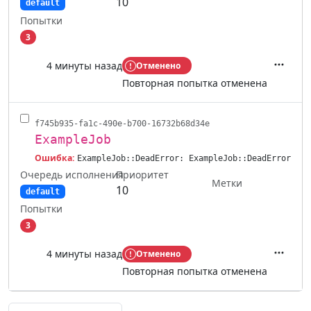
10
default
Попытки
3
4 минуты назад
Отменено
Действ
Повторная попытка отменена
f745b935-fa1c-490e-b700-16732b68d34e
ExampleJob
Ошибка:
ExampleJob::DeadError: ExampleJob::DeadError
Очередь исполнения
Приоритет
Метки
10
default
Попытки
3
4 минуты назад
Отменено
Действ
Повторная попытка отменена