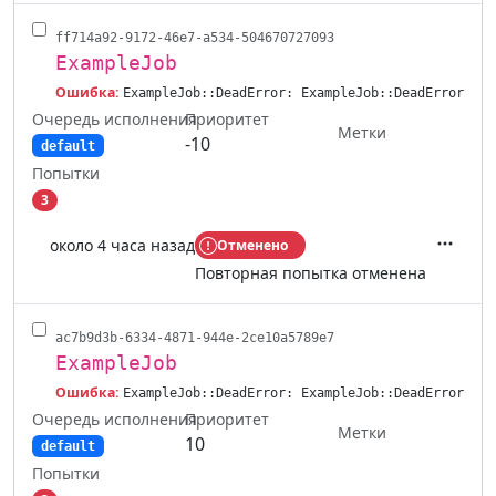
ff714a92-9172-46e7-a534-504670727093
ExampleJob
Ошибка:
ExampleJob::DeadError: ExampleJob::DeadError
Очередь исполнения
Приоритет
Метки
-10
default
Попытки
3
около 4 часа назад
Отменено
Действ
Повторная попытка отменена
ac7b9d3b-6334-4871-944e-2ce10a5789e7
ExampleJob
Ошибка:
ExampleJob::DeadError: ExampleJob::DeadError
Очередь исполнения
Приоритет
Метки
10
default
Попытки