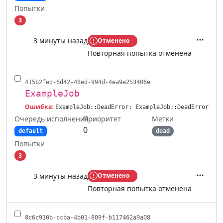
Попытки
3
3 минуты назад
Отменено
Действ
Повторная попытка отменена
415b2fed-6d42-48ed-994d-4ea9e253406e
ExampleJob
Ошибка:
ExampleJob::DeadError: ExampleJob::DeadError
Очередь исполнения
Метки
Приоритет
0
default
dead
Попытки
3
3 минуты назад
Отменено
Действ
Повторная попытка отменена
8c6c910b-ccba-4b01-809f-b117462a9a08