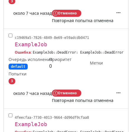
3
около 7 часа назад
Отменено
Действ
Повторная попытка отменена
c19469a5-7826-4849-8e69-e59adcdb0471
ExampleJob
Ошибка:
ExampleJob::DeadError: ExampleJob::DeadError
Очередь исполнения
Приоритет
Метки
0
default
Попытки
3
около 7 часа назад
Отменено
Действ
Повторная попытка отменена
4feecfaa-7730-4013-9664-dd96df9cfaa8
ExampleJob