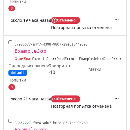
Попытки
3
около 19 часа назад
Отменено
Действ
Повторная попытка отменена
57985677-a4f7-4398-9807-29e618449393
ExampleJob
Ошибка:
ExampleJob::DeadError: ExampleJob::DeadError
Очередь исполнения
Приоритет
Метки
-10
default
Попытки
3
около 21 часа назад
Отменено
Действ
Повторная попытка отменена
88b52227-f8e4-4d67-b02a-8527bc99e2b9
ExampleJob