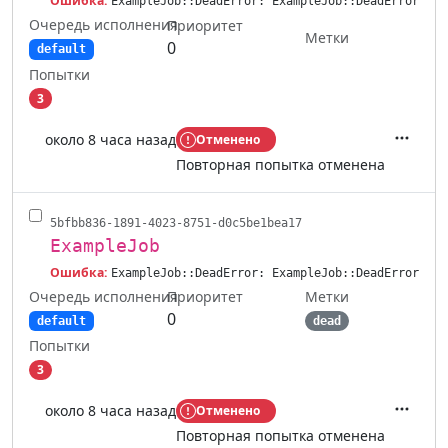
Ошибка:
ExampleJob::DeadError: ExampleJob::DeadError
Очередь исполнения
Приоритет
Метки
0
default
Попытки
3
около 8 часа назад
Отменено
Действ
Повторная попытка отменена
5bfbb836-1891-4023-8751-d0c5be1bea17
ExampleJob
Ошибка:
ExampleJob::DeadError: ExampleJob::DeadError
Очередь исполнения
Метки
Приоритет
0
default
dead
Попытки
3
около 8 часа назад
Отменено
Действ
Повторная попытка отменена