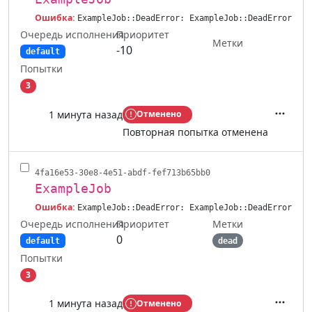
Ошибка:
ExampleJob::DeadError: ExampleJob::DeadError
Очередь исполнения
Приоритет
Метки
-10
default
Попытки
3
1 минута назад
Отменено
Действ
Повторная попытка отменена
4fa16e53-30e8-4e51-abdf-fef713b65bb0
ExampleJob
Ошибка:
ExampleJob::DeadError: ExampleJob::DeadError
Очередь исполнения
Метки
Приоритет
0
default
dead
Попытки
3
1 минута назад
Отменено
Действ