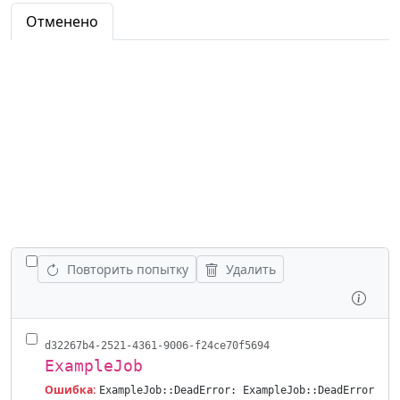
Отменено
ПЕРЕКЛЮЧИТЬ ВСЕ ЗАДАНИЯ
Повторить попытку
Удалить
Осмо
d32267b4-2521-4361-9006-f24ce70f5694
ExampleJob
Ошибка:
ExampleJob::DeadError: ExampleJob::DeadError