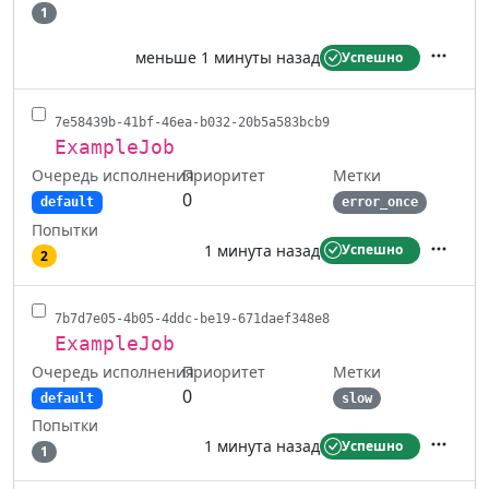
1
меньше 1 минуты назад
Успешно
Действ
7e58439b-41bf-46ea-b032-20b5a583bcb9
ExampleJob
Очередь исполнения
Метки
Приоритет
0
default
error_once
Попытки
1 минута назад
Успешно
2
Действ
7b7d7e05-4b05-4ddc-be19-671daef348e8
ExampleJob
Очередь исполнения
Метки
Приоритет
0
default
slow
Попытки
1 минута назад
Успешно
1
Действ