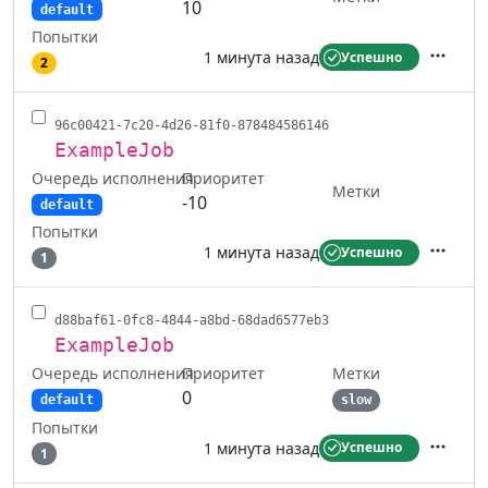
10
default
Попытки
1 минута назад
Успешно
2
Действ
96c00421-7c20-4d26-81f0-878484586146
ExampleJob
Очередь исполнения
Приоритет
Метки
-10
default
Попытки
1 минута назад
Успешно
1
Действ
d88baf61-0fc8-4844-a8bd-68dad6577eb3
ExampleJob
Очередь исполнения
Метки
Приоритет
0
default
slow
Попытки
1 минута назад
Успешно
1
Действ