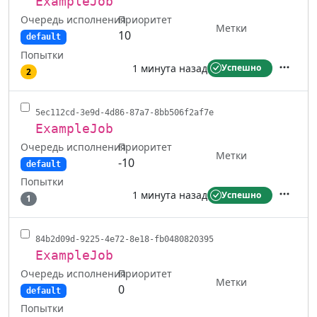
ExampleJob
Очередь исполнения
Приоритет
Метки
10
default
Попытки
1 минута назад
Успешно
2
Действ
5ec112cd-3e9d-4d86-87a7-8bb506f2af7e
ExampleJob
Очередь исполнения
Приоритет
Метки
-10
default
Попытки
1 минута назад
Успешно
1
Действ
84b2d09d-9225-4e72-8e18-fb0480820395
ExampleJob
Очередь исполнения
Приоритет
Метки
0
default
Попытки