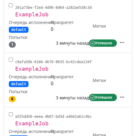
261a73be-f2ed-4d96-8d64-a282ae538c3d
ExampleJob
Очередь исполнения
Приоритет
Метки
0
default
Попытки
3 минуты назад
Успешно
1
Действ
c0afa50b-6166-4b70-8635-bc42cdea134f
ExampleJob
Очередь исполнения
Приоритет
Метки
0
default
Попытки
3 минуты назад
Успешно
6
Действ
a555dd50-eeea-4b07-bd3d-a4b62a61c4bc
ExampleJob
Очередь исполнения
Приоритет
Метки