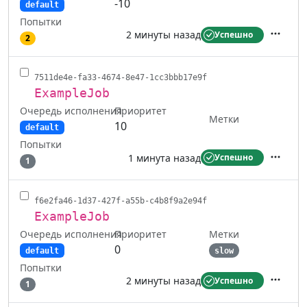
-10
default
Попытки
2 минуты назад
Успешно
2
Действ
7511de4e-fa33-4674-8e47-1cc3bbb17e9f
ExampleJob
Очередь исполнения
Приоритет
Метки
10
default
Попытки
1 минута назад
Успешно
1
Действ
f6e2fa46-1d37-427f-a55b-c4b8f9a2e94f
ExampleJob
Очередь исполнения
Метки
Приоритет
0
default
slow
Попытки
2 минуты назад
Успешно
1
Действ