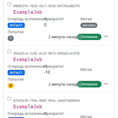
04b853fe-7616-45c7-932b-64f291a881f8
ExampleJob
Очередь исполнения
Метки
Приоритет
0
default
success
Попытки
2 минуты назад
Успешно
1
Действ
39a2d1ce-2cd1-4c23-9673-649adccec676
ExampleJob
Очередь исполнения
Приоритет
Метки
-10
default
Попытки
2 минуты назад
Успешно
2
Действ
47d32e7b-7f6e-40d5-9dce-1e0af1bdb64d
ExampleJob
Очередь исполнения
Приоритет
Метки