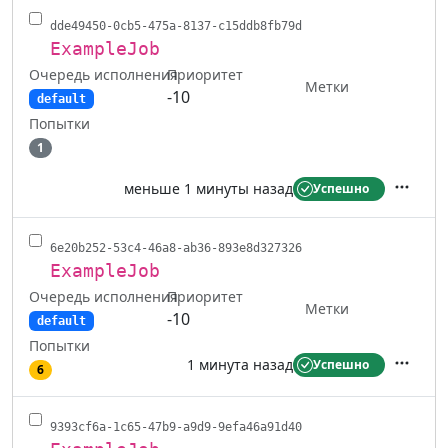
dde49450-0cb5-475a-8137-c15ddb8fb79d
ExampleJob
Очередь исполнения
Приоритет
Метки
-10
default
Попытки
1
меньше 1 минуты назад
Успешно
Действ
6e20b252-53c4-46a8-ab36-893e8d327326
ExampleJob
Очередь исполнения
Приоритет
Метки
-10
default
Попытки
1 минута назад
Успешно
6
Действ
9393cf6a-1c65-47b9-a9d9-9efa46a91d40