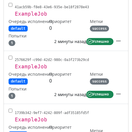
41acb59b-f8e8-43e6-935e-be18f2878e43
ExampleJob
Очередь исполнения
Метки
Приоритет
0
default
success
Попытки
2 минуты назад
Успешно
1
Действ
2576629f-c99d-42d2-980c-0a3f273b29cd
ExampleJob
Очередь исполнения
Метки
Приоритет
0
default
success
Попытки
2 минуты назад
Успешно
1
Действ
1739b342-9ef7-4242-809f-adf35185fd5f
ExampleJob
Очередь исполнения
Приоритет
Метки