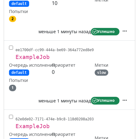
10
default
Попытки
2
меньше 1 минуты назад
Успешно
Действ
ee1700df-cc99-444a-be69-364a772ed8e9
ExampleJob
Очередь исполнения
Метки
Приоритет
0
default
slow
Попытки
1
меньше 1 минуты назад
Успешно
Действ
62e0de02-7171-474e-b9c8-118d0208a203
ExampleJob
Очередь исполнения
Приоритет
Метки