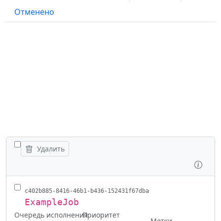
Отменено
ПЕРЕКЛЮЧИТЬ ВСЕ ЗАДАНИЯ
Удалить
Осмо
c402b885-8416-46b1-b436-152431f67dba
ExampleJob
Очередь исполнения
Приоритет
Метки