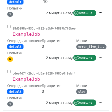
-10
default
Попытки
2 минуты назад
Успешно
1
Действ
88d0398e-835c-4f22-a5b9-74887b7f0bee
ExampleJob
Очередь исполнения
Метки
Приоритет
0
default
error_five_t...
Попытки
2 минуты назад
Успешно
6
Действ
cdee4d74-2bdc-4d5a-8028-f985e0f9abf4
ExampleJob
Очередь исполнения
Метки
Приоритет
0
default
slow
Попытки
2 минуты назад
Успешно
1
Действ