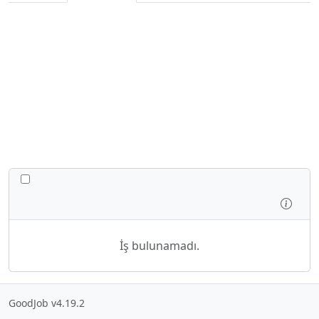
TÜM IŞLERI GIZLE/GÖSTER
İncel
İş bulunamadı.
GoodJob v4.19.2