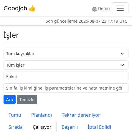
GoodJob 👍
Demo
Son güncelleme
2026-08-07 23:17:19 UTC
İşler
Kuyruk adı
İş adı
Etiket
Ara
Temizle
Tümü
Planlandı
Tekrar deneniyor
Sırada
Çalışıyor
Başarılı
İptal Edildi