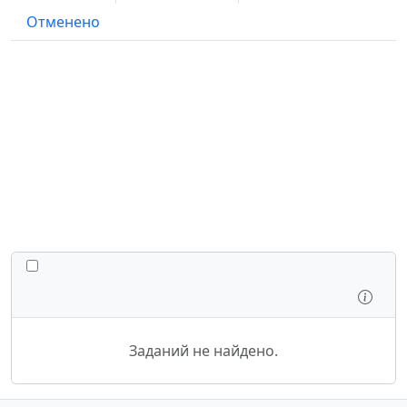
Отменено
ПЕРЕКЛЮЧИТЬ ВСЕ ЗАДАНИЯ
Осмо
Заданий не найдено.