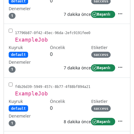
0
default
success
Denemeler
7 dakika önce
Başarılı
1
İşlemler
17796b87-0f42-45ec-96da-2efc9191fee0
ExampleJob
Kuyruk
Etiketler
Öncelik
0
default
success
Denemeler
7 dakika önce
Başarılı
1
İşlemler
f4b26d39-5949-457c-8b77-4f88bf894a21
ExampleJob
Kuyruk
Etiketler
Öncelik
0
default
success
Denemeler
8 dakika önce
Başarılı
1
İşlemler