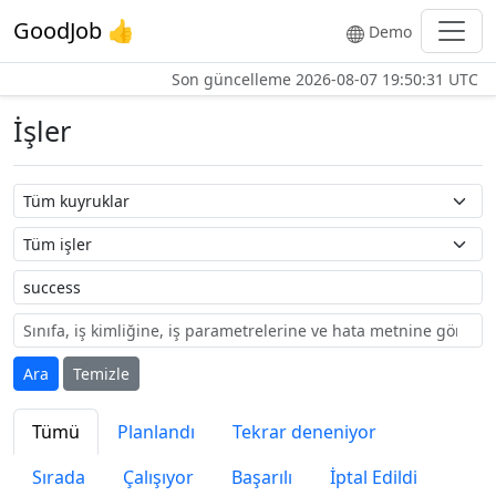
GoodJob 👍
Demo
Son güncelleme
2026-08-07 19:50:31 UTC
İşler
Kuyruk adı
İş adı
Etiket
Ara
Temizle
Tümü
Planlandı
Tekrar deneniyor
Sırada
Çalışıyor
Başarılı
İptal Edildi