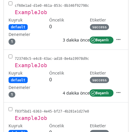
cf60e1ad-d1e0-461a-853c-8b346f92798c
ExampleJob
Kuyruk
Etiketler
Öncelik
0
default
success
Denemeler
3 dakika önce
Başarılı
1
İşlemler
723740c5-e4c8-43ac-ad18-8e4a19978d9c
ExampleJob
Kuyruk
Etiketler
Öncelik
0
default
success
Denemeler
4 dakika önce
Başarılı
1
İşlemler
f03f5bd1-6363-4e45-bf27-4b281e1d27e0
ExampleJob
Kuyruk
Etiketler
Öncelik