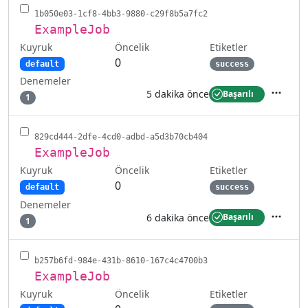
1b050e03-1cf8-4bb3-9880-c29f8b5a7fc2
ExampleJob
Kuyruk
Etiketler
Öncelik
0
default
success
Denemeler
5 dakika önce
Başarılı
1
İşlemler
829cd444-2dfe-4cd0-adbd-a5d3b70cb404
ExampleJob
Kuyruk
Etiketler
Öncelik
0
default
success
Denemeler
6 dakika önce
Başarılı
1
İşlemler
b257b6fd-984e-431b-8610-167c4c4700b3
ExampleJob
Kuyruk
Etiketler
Öncelik