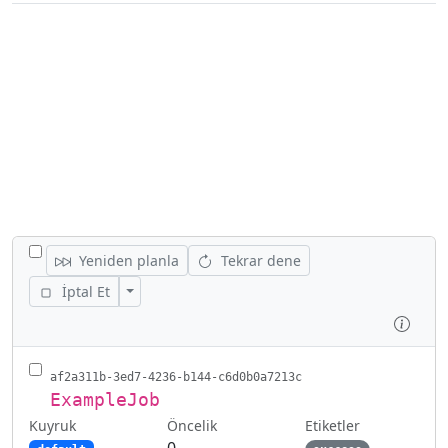
TÜM IŞLERI GIZLE/GÖSTER
Yeniden planla
Tekrar dene
İşlemleri Gizle/Göster
İptal Et
İncel
af2a311b-3ed7-4236-b144-c6d0b0a7213c
ExampleJob
Kuyruk
Etiketler
Öncelik