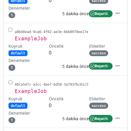
0
default
success
Denemeler
5 dakika önce
Başarılı
1
İşlemler
a8b48ead-9ca6-4f92-ae3e-6bb8970ee17e
ExampleJob
Kuyruk
Etiketler
Öncelik
0
default
success
Denemeler
5 dakika önce
Başarılı
1
İşlemler
40ca547c-a3cc-4ee7-bd50-3a793fbc61c5
ExampleJob
Kuyruk
Etiketler
Öncelik
0
default
success
Denemeler
5 dakika önce
Başarılı
1
İşlemler