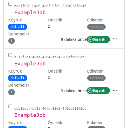
6ae1fb20-94eb-4cef-9f89-338492df8e45
ExampleJob
Kuyruk
Etiketler
Öncelik
0
default
success
Denemeler
9 dakika önce
Başarılı
1
İşlemler
a313f2c1-49ae-4264-ab24-289efd699db2
ExampleJob
Kuyruk
Etiketler
Öncelik
0
default
success
Denemeler
9 dakika önce
Başarılı
1
İşlemler
ddb36dcf-bf85-46fd-82e9-4f0bd51172dc
ExampleJob
Kuyruk
Etiketler
Öncelik