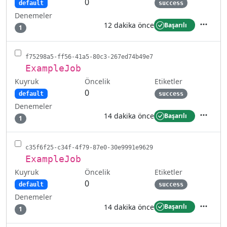
0
default
success
Denemeler
12 dakika önce
Başarılı
1
İşlemler
f75298a5-ff56-41a5-80c3-267ed74b49e7
ExampleJob
Kuyruk
Etiketler
Öncelik
0
default
success
Denemeler
14 dakika önce
Başarılı
1
İşlemler
c35f6f25-c34f-4f79-87e0-30e9991e9629
ExampleJob
Kuyruk
Etiketler
Öncelik
0
default
success
Denemeler
14 dakika önce
Başarılı
1
İşlemler