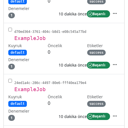
0
default
success
Denemeler
10 dakika önce
Başarılı
1
İşlemler
d70ed364-3761-404c-b8d1-e08c545a77bd
ExampleJob
Kuyruk
Etiketler
Öncelik
0
default
success
Denemeler
10 dakika önce
Başarılı
1
İşlemler
24ed1a4c-286c-4497-80e6-fff40ea179e4
ExampleJob
Kuyruk
Etiketler
Öncelik
0
default
success
Denemeler
10 dakika önce
Başarılı
1
İşlemler