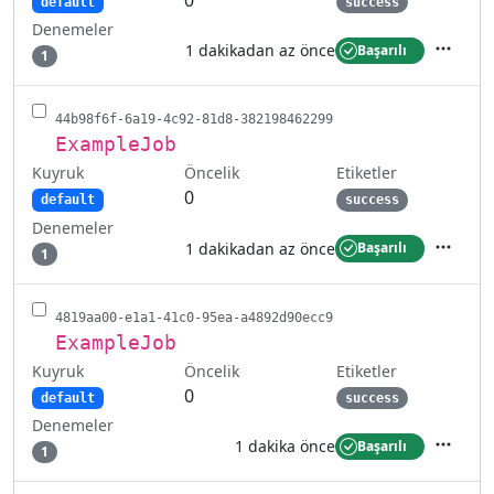
0
default
success
Denemeler
1 dakikadan az önce
Başarılı
1
İşlemler
44b98f6f-6a19-4c92-81d8-382198462299
ExampleJob
Kuyruk
Etiketler
Öncelik
0
default
success
Denemeler
1 dakikadan az önce
Başarılı
1
İşlemler
4819aa00-e1a1-41c0-95ea-a4892d90ecc9
ExampleJob
Kuyruk
Etiketler
Öncelik
0
default
success
Denemeler
1 dakika önce
Başarılı
1
İşlemler