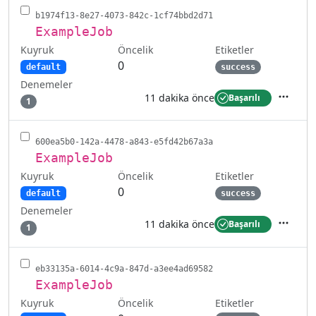
b1974f13-8e27-4073-842c-1cf74bbd2d71
ExampleJob
Kuyruk
Etiketler
Öncelik
0
default
success
Denemeler
11 dakika önce
Başarılı
1
İşlemler
600ea5b0-142a-4478-a843-e5fd42b67a3a
ExampleJob
Kuyruk
Etiketler
Öncelik
0
default
success
Denemeler
11 dakika önce
Başarılı
1
İşlemler
eb33135a-6014-4c9a-847d-a3ee4ad69582
ExampleJob
Kuyruk
Etiketler
Öncelik