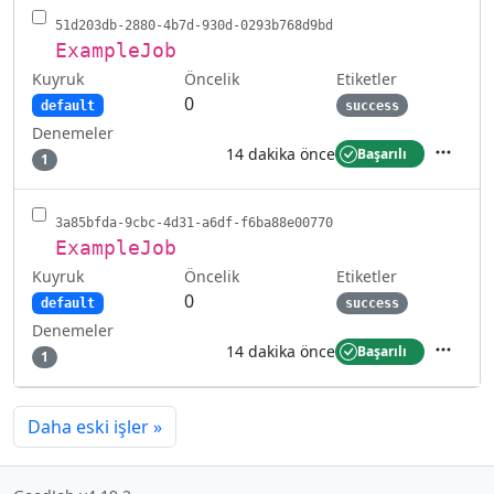
51d203db-2880-4b7d-930d-0293b768d9bd
ExampleJob
Kuyruk
Etiketler
Öncelik
0
default
success
Denemeler
14 dakika önce
Başarılı
1
İşlemler
3a85bfda-9cbc-4d31-a6df-f6ba88e00770
ExampleJob
Kuyruk
Etiketler
Öncelik
0
default
success
Denemeler
14 dakika önce
Başarılı
1
İşlemler
Daha eski işler
»