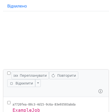
Відхилено
ПОКАЗАТИ ВСІ РОБОТИ
Перепланувати
Повторити
Показати дії
Відхилити
Огля
a7720fea-00c3-4d15-9c6a-83e93503abda
ExampleJob