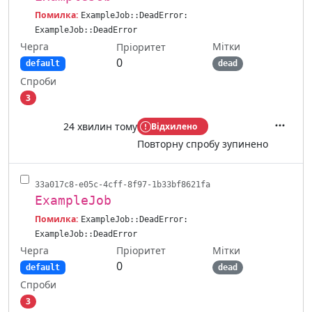
Помилка:
ExampleJob::DeadError:
ExampleJob::DeadError
Черга
Мітки
Пріоритет
0
default
dead
Спроби
3
24 хвилин тому
Відхилено
Дії
Повторну спробу зупинено
33a017c8-e05c-4cff-8f97-1b33bf8621fa
ExampleJob
Помилка:
ExampleJob::DeadError:
ExampleJob::DeadError
Черга
Мітки
Пріоритет
0
default
dead
Спроби
3