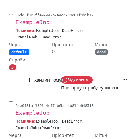
56dd5f0c-ffe9-447b-a4c4-34d61f4b5b17
ExampleJob
Помилка:
ExampleJob::DeadError:
ExampleJob::DeadError
Черга
Мітки
Пріоритет
0
default
dead
Спроби
3
11 хвилин тому
Відхилено
Дії
Повторну спробу зупинено
6fe043fa-1893-4c17-b6be-fb814e6485f3
ExampleJob
Помилка:
ExampleJob::DeadError:
ExampleJob::DeadError
Черга
Мітки
Пріоритет