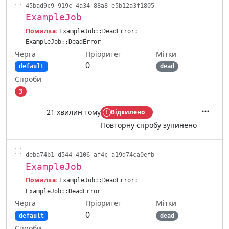
45bad9c9-919c-4a34-88a8-e5b12a3f1805
ExampleJob
Помилка:
ExampleJob::DeadError:
ExampleJob::DeadError
Черга
Мітки
Пріоритет
0
default
dead
Спроби
3
21 хвилин тому
Відхилено
Дії
Повторну спробу зупинено
deba74b1-d544-4106-af4c-a19d74ca0efb
ExampleJob
Помилка:
ExampleJob::DeadError:
ExampleJob::DeadError
Черга
Мітки
Пріоритет
0
default
dead
Спроби