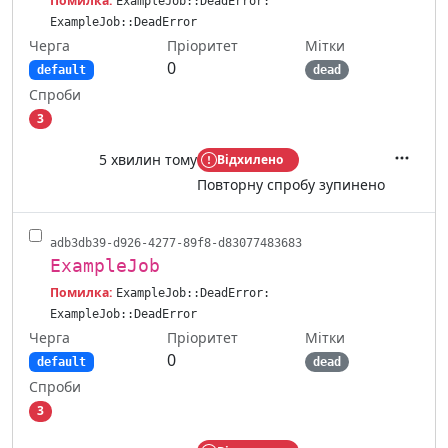
Помилка:
ExampleJob::DeadError:
ExampleJob::DeadError
Черга
Мітки
Пріоритет
0
default
dead
Спроби
3
5 хвилин тому
Відхилено
Дії
Повторну спробу зупинено
adb3db39-d926-4277-89f8-d83077483683
ExampleJob
Помилка:
ExampleJob::DeadError:
ExampleJob::DeadError
Черга
Мітки
Пріоритет
0
default
dead
Спроби
3