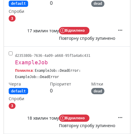
0
default
dead
Спроби
3
17 хвилин тому
Відхилено
Дії
Повторну спробу зупинено
d235380b-7636-4a09-a668-95f5a4a6c431
ExampleJob
Помилка:
ExampleJob::DeadError:
ExampleJob::DeadError
Черга
Мітки
Пріоритет
0
default
dead
Спроби
3
18 хвилин тому
Відхилено
Дії
Повторну спробу зупинено