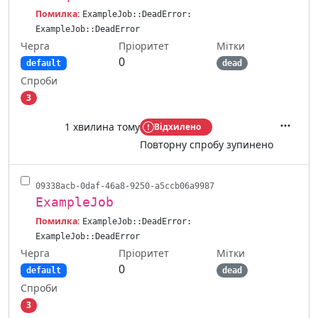
Помилка:
ExampleJob::DeadError:
ExampleJob::DeadError
Черга
Мітки
Пріоритет
0
default
dead
Спроби
3
1 хвилина тому
Відхилено
Дії
Повторну спробу зупинено
09338acb-0daf-46a8-9250-a5ccb06a9987
ExampleJob
Помилка:
ExampleJob::DeadError:
ExampleJob::DeadError
Черга
Мітки
Пріоритет
0
default
dead
Спроби
3