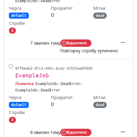
ExampleJob::DeadError
Черга
Мітки
Пріоритет
0
default
dead
Спроби
3
7 хвилин тому
Відхилено
Дії
Повторну спробу зупинено
8ffbede2-87c3-495c-bce2-43555aa9f0d9
ExampleJob
Помилка:
ExampleJob::DeadError:
ExampleJob::DeadError
Черга
Мітки
Пріоритет
0
default
dead
Спроби
3
8 хвилин тому
Відхилено
Дії