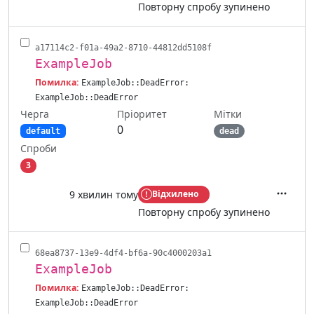
Повторну спробу зупинено
a17114c2-f01a-49a2-8710-44812dd5108f
ExampleJob
Помилка:
ExampleJob::DeadError:
ExampleJob::DeadError
Черга
Мітки
Пріоритет
0
default
dead
Спроби
3
9 хвилин тому
Відхилено
Дії
Повторну спробу зупинено
68ea8737-13e9-4df4-bf6a-90c4000203a1
ExampleJob
Помилка:
ExampleJob::DeadError:
ExampleJob::DeadError