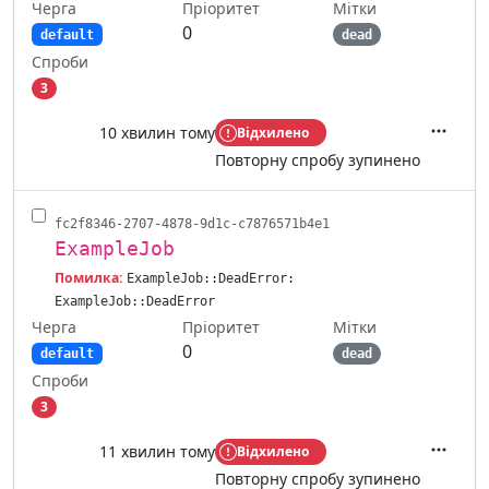
Черга
Мітки
Пріоритет
0
default
dead
Спроби
3
10 хвилин тому
Відхилено
Дії
Повторну спробу зупинено
fc2f8346-2707-4878-9d1c-c7876571b4e1
ExampleJob
Помилка:
ExampleJob::DeadError:
ExampleJob::DeadError
Черга
Мітки
Пріоритет
0
default
dead
Спроби
3
11 хвилин тому
Відхилено
Дії
Повторну спробу зупинено