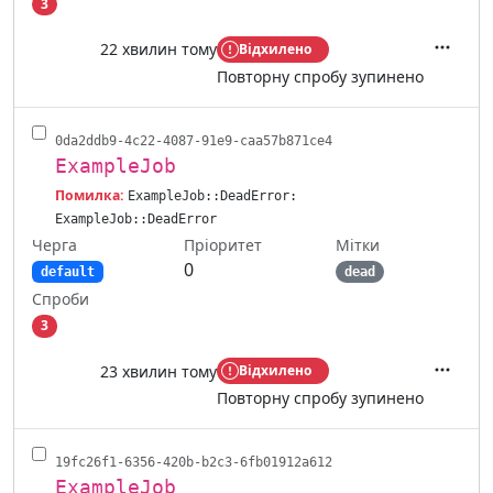
3
22 хвилин тому
Відхилено
Дії
Повторну спробу зупинено
0da2ddb9-4c22-4087-91e9-caa57b871ce4
ExampleJob
Помилка:
ExampleJob::DeadError:
ExampleJob::DeadError
Черга
Мітки
Пріоритет
0
default
dead
Спроби
3
23 хвилин тому
Відхилено
Дії
Повторну спробу зупинено
19fc26f1-6356-420b-b2c3-6fb01912a612
ExampleJob