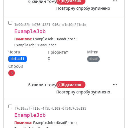
6 хвилин тому
Відхилено
Дії
Повторну спробу зупинено
1d99e32b-b076-4321-946a-d1e40c2f1e4d
ExampleJob
Помилка:
ExampleJob::DeadError:
ExampleJob::DeadError
Черга
Мітки
Пріоритет
0
default
dead
Спроби
3
6 хвилин тому
Відхилено
Дії
Повторну спробу зупинено
f7d19aaf-f11d-4f5b-b108-6f54b7c5e135
ExampleJob
Помилка:
ExampleJob::DeadError: