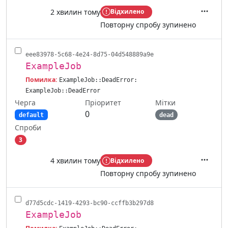
2 хвилин тому
Відхилено
Дії
Повторну спробу зупинено
eee83978-5c68-4e24-8d75-04d548889a9e
ExampleJob
Помилка:
ExampleJob::DeadError:
ExampleJob::DeadError
Черга
Мітки
Пріоритет
0
default
dead
Спроби
3
4 хвилин тому
Відхилено
Дії
Повторну спробу зупинено
d77d5cdc-1419-4293-bc90-ccffb3b297d8
ExampleJob