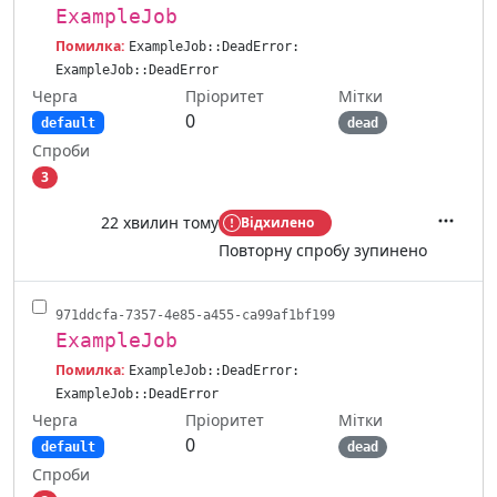
ExampleJob
Помилка:
ExampleJob::DeadError:
ExampleJob::DeadError
Черга
Мітки
Пріоритет
0
default
dead
Спроби
3
22 хвилин тому
Відхилено
Дії
Повторну спробу зупинено
971ddcfa-7357-4e85-a455-ca99af1bf199
ExampleJob
Помилка:
ExampleJob::DeadError:
ExampleJob::DeadError
Черга
Мітки
Пріоритет
0
default
dead
Спроби