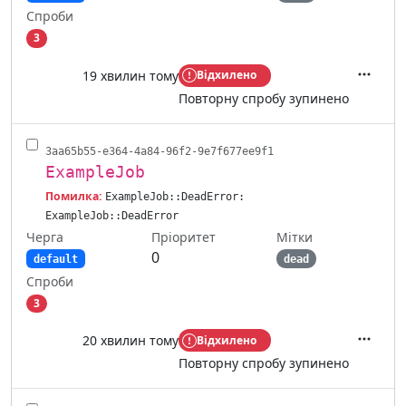
Спроби
3
19 хвилин тому
Відхилено
Дії
Повторну спробу зупинено
3aa65b55-e364-4a84-96f2-9e7f677ee9f1
ExampleJob
Помилка:
ExampleJob::DeadError:
ExampleJob::DeadError
Черга
Мітки
Пріоритет
0
default
dead
Спроби
3
20 хвилин тому
Відхилено
Дії
Повторну спробу зупинено