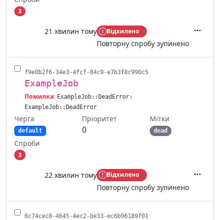
3
21 хвилин тому
Відхилено
Дії
Повторну спробу зупинено
f9e0b2f6-34e3-4fcf-84c9-e7b3f8c990c5
ExampleJob
Помилка:
ExampleJob::DeadError:
ExampleJob::DeadError
Черга
Мітки
Пріоритет
0
default
dead
Спроби
3
22 хвилин тому
Відхилено
Дії
Повторну спробу зупинено
6c74cec8-4645-4ec2-be33-ec6b96189f01