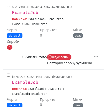
66e17381-e836-4284-a0a7-62a061d75037
ExampleJob
Помилка:
ExampleJob::DeadError:
ExampleJob::DeadError
Черга
Мітки
Пріоритет
0
default
dead
Спроби
3
18 хвилин тому
Відхилено
Дії
Повторну спробу зупинено
ba78227b-50e2-44b8-90c7-d696108ac3cb
ExampleJob
Помилка:
ExampleJob::DeadError:
ExampleJob::DeadError
Черга
Мітки
Пріоритет
0
default
dead