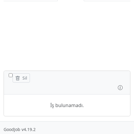
TÜM IŞLERI GIZLE/GÖSTER
Sil
İncel
İş bulunamadı.
GoodJob v4.19.2