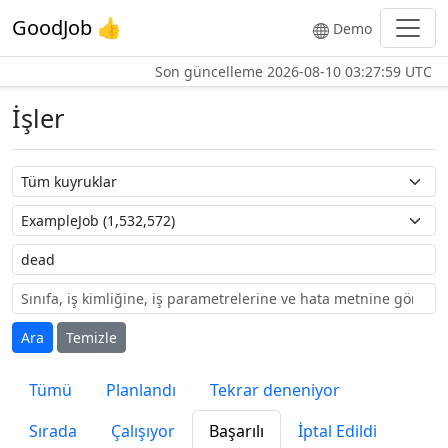
GoodJob 👍
Demo
Son güncelleme
2026-08-10 03:27:59 UTC
İşler
Kuyruk adı
İş adı
Etiket
Ara
Temizle
Tümü
Planlandı
Tekrar deneniyor
Sırada
Çalışıyor
Başarılı
İptal Edildi