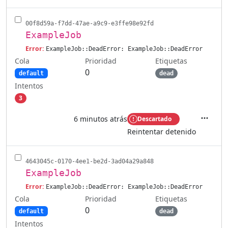
00f8d59a-f7dd-47ae-a9c9-e3ffe98e92fd
ExampleJob
Error:
ExampleJob::DeadError: ExampleJob::DeadError
Cola
Etiquetas
Prioridad
0
default
dead
Intentos
3
6 minutos atrás
Descartado
Accione
Reintentar detenido
4643045c-0170-4ee1-be2d-3ad04a29a848
ExampleJob
Error:
ExampleJob::DeadError: ExampleJob::DeadError
Cola
Etiquetas
Prioridad
0
default
dead
Intentos