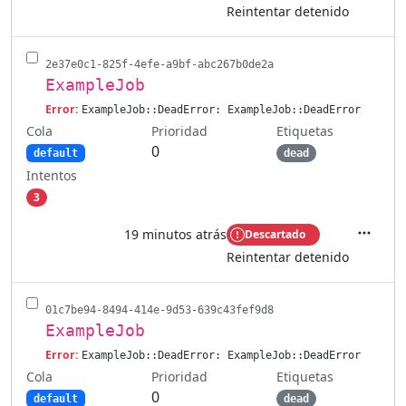
Reintentar detenido
2e37e0c1-825f-4efe-a9bf-abc267b0de2a
ExampleJob
Error:
ExampleJob::DeadError: ExampleJob::DeadError
Cola
Etiquetas
Prioridad
0
default
dead
Intentos
3
19 minutos atrás
Descartado
Accione
Reintentar detenido
01c7be94-8494-414e-9d53-639c43fef9d8
ExampleJob
Error:
ExampleJob::DeadError: ExampleJob::DeadError
Cola
Etiquetas
Prioridad
0
default
dead