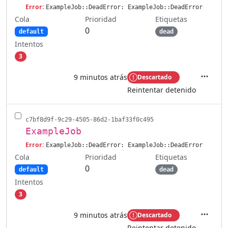
Error:
ExampleJob::DeadError: ExampleJob::DeadError
Cola
Etiquetas
Prioridad
0
default
dead
Intentos
3
9 minutos atrás
Descartado
Accione
Reintentar detenido
c7bf8d9f-9c29-4505-86d2-1baf33f0c495
ExampleJob
Error:
ExampleJob::DeadError: ExampleJob::DeadError
Cola
Etiquetas
Prioridad
0
default
dead
Intentos
3
9 minutos atrás
Descartado
Accione
Reintentar detenido