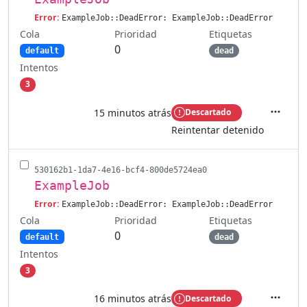
Error:
ExampleJob::DeadError: ExampleJob::DeadError
Cola
Etiquetas
Prioridad
0
default
dead
Intentos
3
15 minutos atrás
Descartado
Accione
Reintentar detenido
530162b1-1da7-4e16-bcf4-800de5724ea0
ExampleJob
Error:
ExampleJob::DeadError: ExampleJob::DeadError
Cola
Etiquetas
Prioridad
0
default
dead
Intentos
3
16 minutos atrás
Descartado
Accione