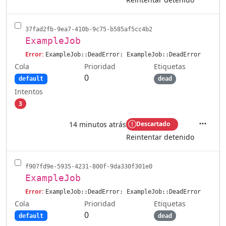
37fad2fb-9ea7-410b-9c75-b585af5cc4b2
ExampleJob
Error:
ExampleJob::DeadError: ExampleJob::DeadError
Cola
Etiquetas
Prioridad
0
default
dead
Intentos
3
14 minutos atrás
Descartado
Accione
Reintentar detenido
f907fd9e-5935-4231-800f-9da330f301e0
ExampleJob
Error:
ExampleJob::DeadError: ExampleJob::DeadError
Cola
Etiquetas
Prioridad
0
default
dead