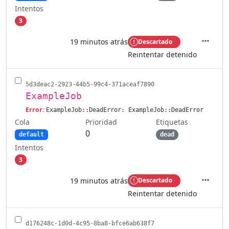
Intentos
3
19 minutos atrás
Descartado
Accione
Reintentar detenido
5d3deac2-2923-44b5-99c4-371aceaf7890
ExampleJob
Error:
ExampleJob::DeadError: ExampleJob::DeadError
Cola
Etiquetas
Prioridad
0
default
dead
Intentos
3
19 minutos atrás
Descartado
Accione
Reintentar detenido
d176248c-1d0d-4c95-8ba8-bfce6ab638f7