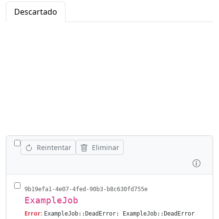
Descartado
CONMUTAR TODAS LAS TAREAS
Reintentar
Eliminar
Inspe
9b19efa1-4e07-4fed-90b3-b8c630fd755e
ExampleJob
Error:
ExampleJob::DeadError: ExampleJob::DeadError