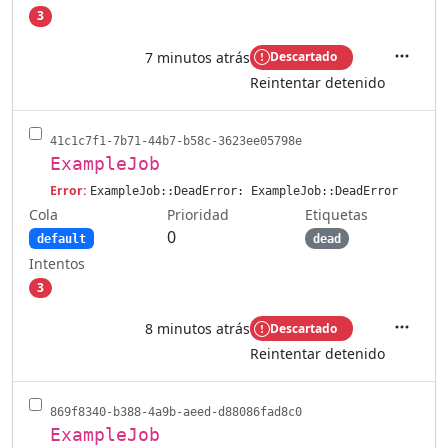
3
7 minutos atrás
Descartado
Accione
Reintentar detenido
41c1c7f1-7b71-44b7-b58c-3623ee05798e
ExampleJob
Error:
ExampleJob::DeadError: ExampleJob::DeadError
Cola
Etiquetas
Prioridad
0
default
dead
Intentos
3
8 minutos atrás
Descartado
Accione
Reintentar detenido
869f8340-b388-4a9b-aeed-d88086fad8c0
ExampleJob