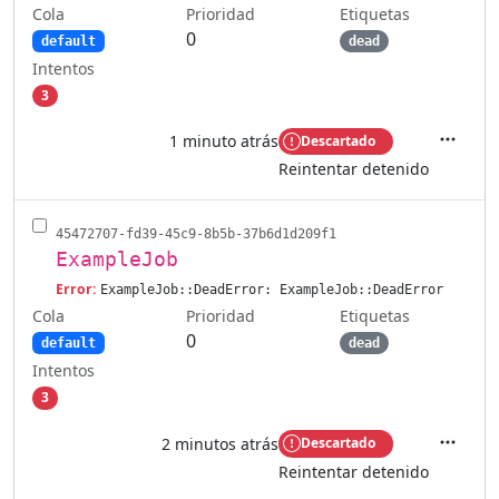
Cola
Etiquetas
Prioridad
0
default
dead
Intentos
3
1 minuto atrás
Descartado
Accione
Reintentar detenido
45472707-fd39-45c9-8b5b-37b6d1d209f1
ExampleJob
Error:
ExampleJob::DeadError: ExampleJob::DeadError
Cola
Etiquetas
Prioridad
0
default
dead
Intentos
3
2 minutos atrás
Descartado
Accione
Reintentar detenido