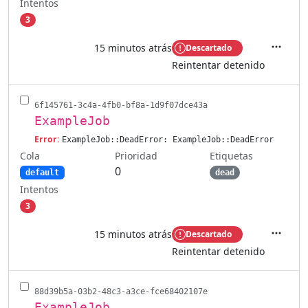
Intentos
3
15 minutos atrás
Descartado
Accione
Reintentar detenido
6f145761-3c4a-4fb0-bf8a-1d9f07dce43a
ExampleJob
Error:
ExampleJob::DeadError: ExampleJob::DeadError
Cola
Etiquetas
Prioridad
0
default
dead
Intentos
3
15 minutos atrás
Descartado
Accione
Reintentar detenido
88d39b5a-03b2-48c3-a3ce-fce68402107e
ExampleJob