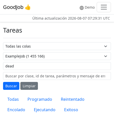
GoodJob 👍
Demo
Última actualización
2026-08-07 07:29:31 UTC
Tareas
Nombre de la cola
Nombre de la tarea
Etiqueta
Buscar
Limpiar
Todas
Programado
Reintentado
Encolado
Ejecutando
Exitoso