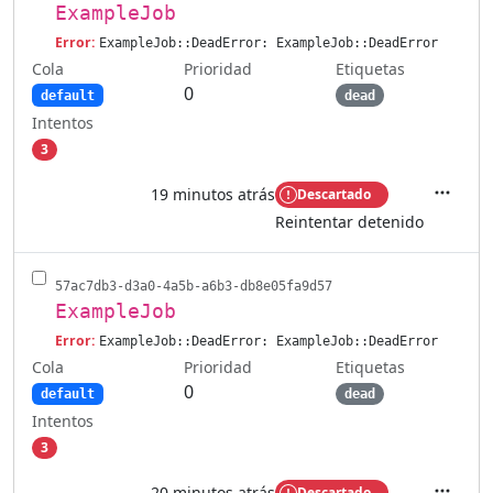
ExampleJob
Error:
ExampleJob::DeadError: ExampleJob::DeadError
Cola
Etiquetas
Prioridad
0
default
dead
Intentos
3
19 minutos atrás
Descartado
Accione
Reintentar detenido
57ac7db3-d3a0-4a5b-a6b3-db8e05fa9d57
ExampleJob
Error:
ExampleJob::DeadError: ExampleJob::DeadError
Cola
Etiquetas
Prioridad
0
default
dead
Intentos
3
20 minutos atrás
Descartado