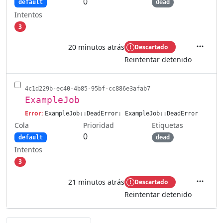
0
default
dead
Intentos
3
20 minutos atrás
Descartado
Accione
Reintentar detenido
4c1d229b-ec40-4b85-95bf-cc886e3afab7
ExampleJob
Error:
ExampleJob::DeadError: ExampleJob::DeadError
Cola
Etiquetas
Prioridad
0
default
dead
Intentos
3
21 minutos atrás
Descartado
Accione
Reintentar detenido