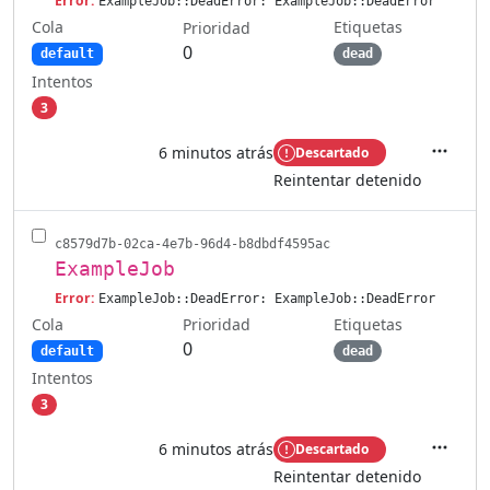
Error:
ExampleJob::DeadError: ExampleJob::DeadError
Cola
Etiquetas
Prioridad
0
default
dead
Intentos
3
6 minutos atrás
Descartado
Accione
Reintentar detenido
c8579d7b-02ca-4e7b-96d4-b8dbdf4595ac
ExampleJob
Error:
ExampleJob::DeadError: ExampleJob::DeadError
Cola
Etiquetas
Prioridad
0
default
dead
Intentos
3
6 minutos atrás
Descartado
Accione
Reintentar detenido