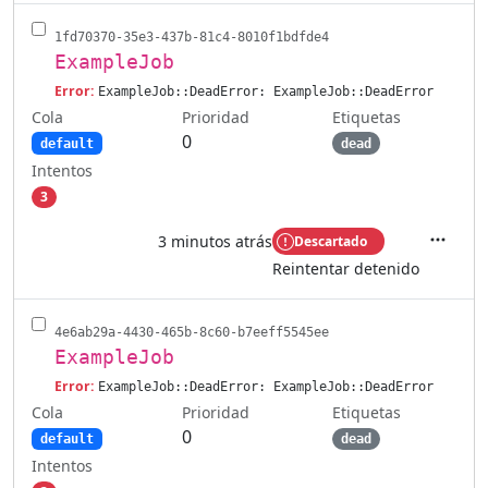
1fd70370-35e3-437b-81c4-8010f1bdfde4
ExampleJob
Error:
ExampleJob::DeadError: ExampleJob::DeadError
Cola
Etiquetas
Prioridad
0
default
dead
Intentos
3
3 minutos atrás
Descartado
Accione
Reintentar detenido
4e6ab29a-4430-465b-8c60-b7eeff5545ee
ExampleJob
Error:
ExampleJob::DeadError: ExampleJob::DeadError
Cola
Etiquetas
Prioridad
0
default
dead
Intentos