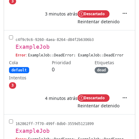
3
3 minutos atrás
Descartado
Accione
Reintentar detenido
c4f9c9c6-9260-4aea-8264-d84f2b6306b3
ExampleJob
Error:
ExampleJob::DeadError: ExampleJob::DeadError
Cola
Etiquetas
Prioridad
0
default
dead
Intentos
3
4 minutos atrás
Descartado
Accione
Reintentar detenido
162862ff-7f70-499f-8db0-3559d5121899
ExampleJob