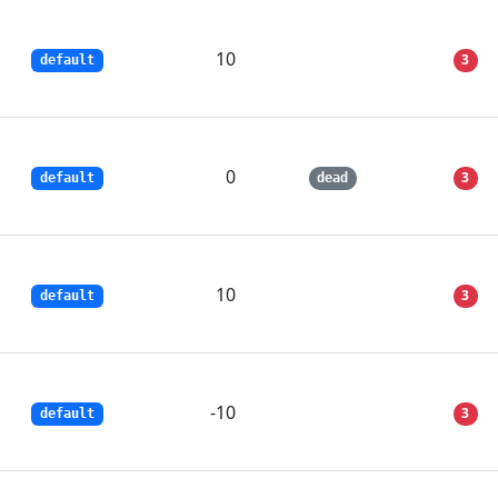
10
3
default
0
3
default
dead
10
3
default
-10
3
default