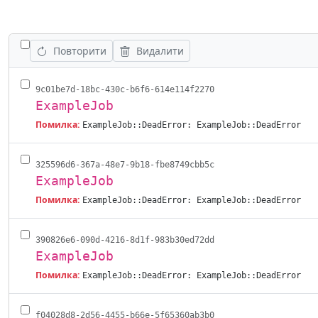
ПОКАЗАТИ ВСІ РОБОТИ
Повторити
Видалити
9c01be7d-18bc-430c-b6f6-614e114f2270
ExampleJob
Помилка:
ExampleJob::DeadError: ExampleJob::DeadError
325596d6-367a-48e7-9b18-fbe8749cbb5c
ExampleJob
Помилка:
ExampleJob::DeadError: ExampleJob::DeadError
390826e6-090d-4216-8d1f-983b30ed72dd
ExampleJob
Помилка:
ExampleJob::DeadError: ExampleJob::DeadError
f04028d8-2d56-4455-b66e-5f65360ab3b0