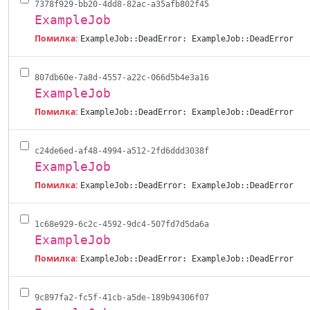
7378f929-bb20-4dd8-82ac-a35afb802f45
ExampleJob
Помилка:
ExampleJob::DeadError: ExampleJob::DeadError
807db60e-7a8d-4557-a22c-066d5b4e3a16
ExampleJob
Помилка:
ExampleJob::DeadError: ExampleJob::DeadError
c24de6ed-af48-4994-a512-2fd6ddd3038f
ExampleJob
Помилка:
ExampleJob::DeadError: ExampleJob::DeadError
1c68e929-6c2c-4592-9dc4-507fd7d5da6a
ExampleJob
Помилка:
ExampleJob::DeadError: ExampleJob::DeadError
9c897fa2-fc5f-41cb-a5de-189b94306f07