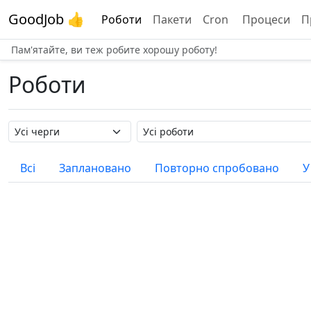
GoodJob 👍
Роботи
Пакети
Cron
Процеси
П
Пам'ятайте, ви теж робите хорошу роботу!
Роботи
Назва черги
Назва роботи
Всі
Заплановано
Повторно спробовано
У