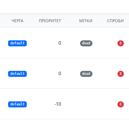
ЧЕРГА
ПРІОРИТЕТ
МІТКИ
СПРОБИ
0
3
default
dead
0
3
default
dead
-10
3
default