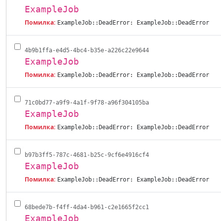
ExampleJob
Помилка:
ExampleJob::DeadError: ExampleJob::DeadError
4b9b1ffa-e4d5-4bc4-b35e-a226c22e9644
ExampleJob
Помилка:
ExampleJob::DeadError: ExampleJob::DeadError
71c0bd77-a9f9-4a1f-9f78-a96f304105ba
ExampleJob
Помилка:
ExampleJob::DeadError: ExampleJob::DeadError
b97b3ff5-787c-4681-b25c-9cf6e4916cf4
ExampleJob
Помилка:
ExampleJob::DeadError: ExampleJob::DeadError
68bede7b-f4ff-4da4-b961-c2e1665f2cc1
ExampleJob