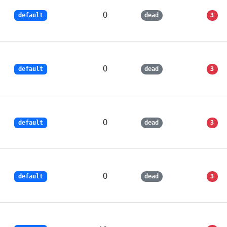
0
3
default
dead
0
3
default
dead
0
3
default
dead
0
3
default
dead