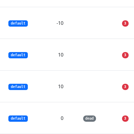
-10
3
default
10
3
default
10
3
default
0
3
default
dead