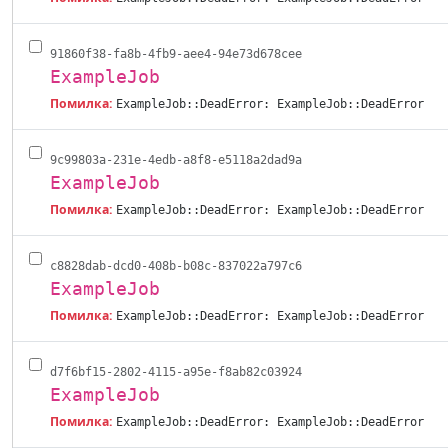
91860f38-fa8b-4fb9-aee4-94e73d678cee
ExampleJob
Помилка:
ExampleJob::DeadError: ExampleJob::DeadError
9c99803a-231e-4edb-a8f8-e5118a2dad9a
ExampleJob
Помилка:
ExampleJob::DeadError: ExampleJob::DeadError
c8828dab-dcd0-408b-b08c-837022a797c6
ExampleJob
Помилка:
ExampleJob::DeadError: ExampleJob::DeadError
d7f6bf15-2802-4115-a95e-f8ab82c03924
ExampleJob
Помилка:
ExampleJob::DeadError: ExampleJob::DeadError