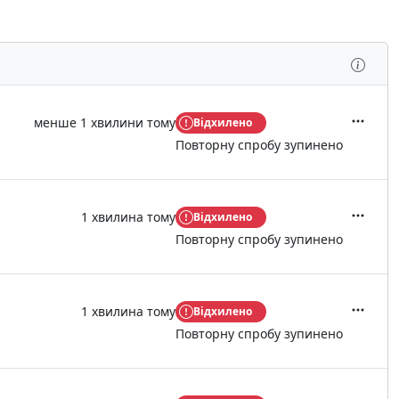
Огля
менше 1 хвилини тому
Відхилено
Дії
Повторну спробу зупинено
1 хвилина тому
Відхилено
Дії
Повторну спробу зупинено
1 хвилина тому
Відхилено
Дії
Повторну спробу зупинено