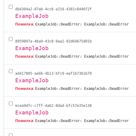
db4304a2-87ab-4cc6-a15d-4381c8446f2f
ExampleJob
Помилка:
ExampleJob::DeadError: ExampleJob::DeadError
8959897a-46a9-43c8-9aa2-92d64b75d01b
ExampleJob
Помилка:
ExampleJob::DeadError: ExampleJob::DeadError
ad417805-aebb-4b13-bfc9-eaf1b7361b70
ExampleJob
Помилка:
ExampleJob::DeadError: ExampleJob::DeadError
ecea9dfc-c7ff-4a62-8dad-bfc57e35e138
ExampleJob
Помилка:
ExampleJob::DeadError: ExampleJob::DeadError