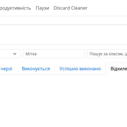
родуктивність
Паузи
Discard Cleaner
Мітка
Пошук
 черзі
Виконується
Успішно виконано
Відхил