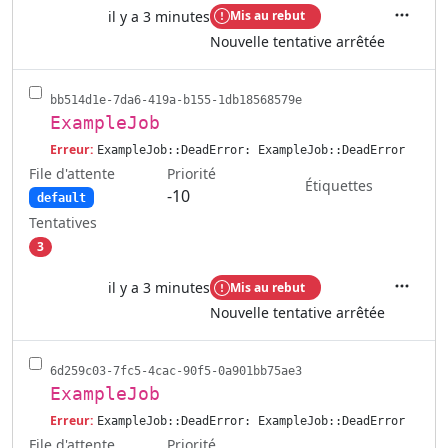
il y a 3 minutes
Mis au rebut
Actions
Nouvelle tentative arrêtée
bb514d1e-7da6-419a-b155-1db18568579e
ExampleJob
Erreur:
ExampleJob::DeadError: ExampleJob::DeadError
File d'attente
Priorité
Étiquettes
-10
default
Tentatives
3
il y a 3 minutes
Mis au rebut
Actions
Nouvelle tentative arrêtée
6d259c03-7fc5-4cac-90f5-0a901bb75ae3
ExampleJob
Erreur:
ExampleJob::DeadError: ExampleJob::DeadError
File d'attente
Priorité