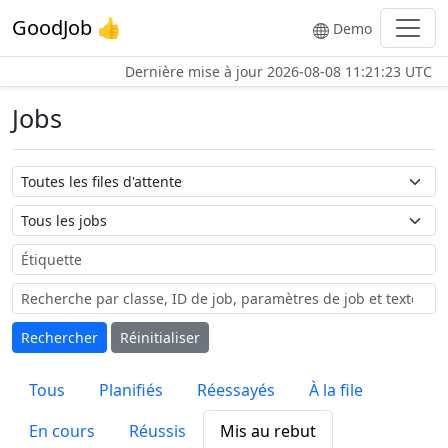
GoodJob 👍
Demo
Dernière mise à jour
2026-08-08 11:21:23 UTC
Jobs
Nom de la file d'attente
Nom du job
Étiquette
Rechercher
Réinitialiser
Tous
Planifiés
Réessayés
À la file
En cours
Réussis
Mis au rebut