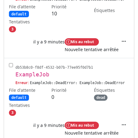
File d'attente
Priorité
Étiquettes
10
default
Tentatives
3
il y a 9 minutes
Mis au rebut
Actions
Nouvelle tentative arrêtée
db53b8c0-f8df-4532-b07b-77ee95f0d7b1
ExampleJob
Erreur:
ExampleJob::DeadError: ExampleJob::DeadError
File d'attente
Étiquettes
Priorité
0
default
dead
Tentatives
3
il y a 9 minutes
Mis au rebut
Actions
Nouvelle tentative arrêtée