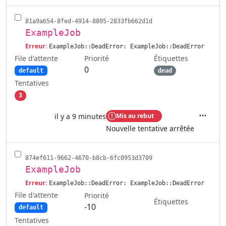
81a9a654-8fed-4914-8895-2833fb662d1d
ExampleJob
Erreur:
ExampleJob::DeadError: ExampleJob::DeadError
File d'attente
Étiquettes
Priorité
0
default
dead
Tentatives
3
il y a 9 minutes
Mis au rebut
Actions
Nouvelle tentative arrêtée
874ef611-9662-4670-b8cb-6fc0953d3709
ExampleJob
Erreur:
ExampleJob::DeadError: ExampleJob::DeadError
File d'attente
Priorité
Étiquettes
-10
default
Tentatives