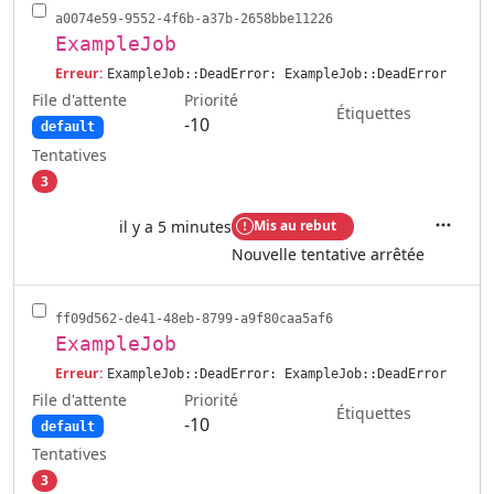
a0074e59-9552-4f6b-a37b-2658bbe11226
ExampleJob
Erreur:
ExampleJob::DeadError: ExampleJob::DeadError
File d'attente
Priorité
Étiquettes
-10
default
Tentatives
3
il y a 5 minutes
Mis au rebut
Actions
Nouvelle tentative arrêtée
ff09d562-de41-48eb-8799-a9f80caa5af6
ExampleJob
Erreur:
ExampleJob::DeadError: ExampleJob::DeadError
File d'attente
Priorité
Étiquettes
-10
default
Tentatives
3