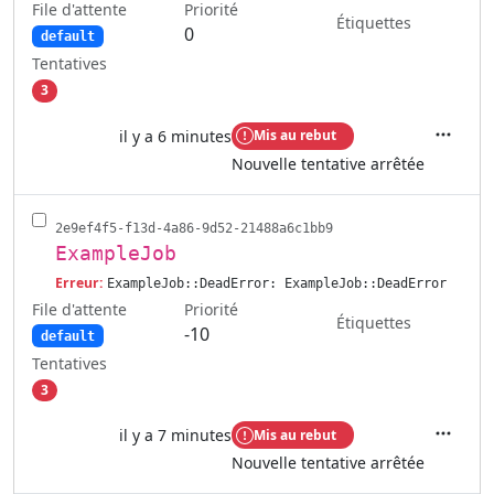
File d'attente
Priorité
Étiquettes
0
default
Tentatives
3
il y a 6 minutes
Mis au rebut
Actions
Nouvelle tentative arrêtée
2e9ef4f5-f13d-4a86-9d52-21488a6c1bb9
ExampleJob
Erreur:
ExampleJob::DeadError: ExampleJob::DeadError
File d'attente
Priorité
Étiquettes
-10
default
Tentatives
3
il y a 7 minutes
Mis au rebut
Actions
Nouvelle tentative arrêtée