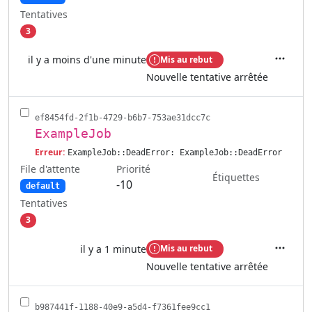
Tentatives
3
il y a moins d'une minute
Mis au rebut
Actions
Nouvelle tentative arrêtée
ef8454fd-2f1b-4729-b6b7-753ae31dcc7c
ExampleJob
Erreur:
ExampleJob::DeadError: ExampleJob::DeadError
File d'attente
Priorité
Étiquettes
-10
default
Tentatives
3
il y a 1 minute
Mis au rebut
Actions
Nouvelle tentative arrêtée
b987441f-1188-40e9-a5d4-f7361fee9cc1