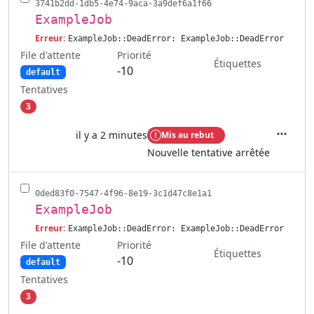
3741b2dd-1db5-4e74-9aca-3a9def6a1f66
ExampleJob
Erreur:
ExampleJob::DeadError: ExampleJob::DeadError
File d'attente
Priorité
Étiquettes
-10
default
Tentatives
3
il y a 2 minutes
Mis au rebut
Actions
Nouvelle tentative arrêtée
0ded83f0-7547-4f96-8e19-3c1d47c8e1a1
ExampleJob
Erreur:
ExampleJob::DeadError: ExampleJob::DeadError
File d'attente
Priorité
Étiquettes
-10
default
Tentatives
3