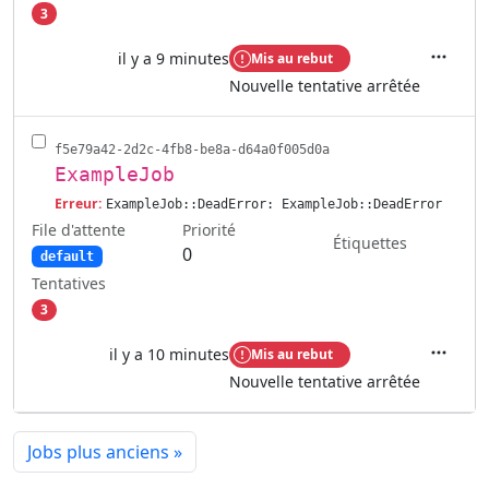
3
il y a 9 minutes
Mis au rebut
Actions
Nouvelle tentative arrêtée
f5e79a42-2d2c-4fb8-be8a-d64a0f005d0a
ExampleJob
Erreur:
ExampleJob::DeadError: ExampleJob::DeadError
File d'attente
Priorité
Étiquettes
0
default
Tentatives
3
il y a 10 minutes
Mis au rebut
Actions
Nouvelle tentative arrêtée
Jobs plus anciens
»