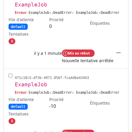
ExampleJob
Erreur:
ExampleJob::DeadError: ExampleJob::DeadError
File d'attente
Priorité
Étiquettes
0
default
Tentatives
3
il y a 1 minute
Mis au rebut
Actions
Nouvelle tentative arrêtée
471c18c5-df3b-4971-856f-fca4d6e43443
ExampleJob
Erreur:
ExampleJob::DeadError: ExampleJob::DeadError
File d'attente
Priorité
Étiquettes
-10
default
Tentatives
3