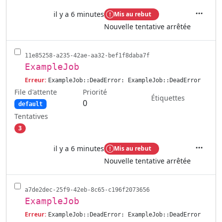
il y a 6 minutes
Mis au rebut
Actions
Nouvelle tentative arrêtée
11e85258-a235-42ae-aa32-bef1f8daba7f
ExampleJob
Erreur:
ExampleJob::DeadError: ExampleJob::DeadError
File d'attente
Priorité
Étiquettes
0
default
Tentatives
3
il y a 6 minutes
Mis au rebut
Actions
Nouvelle tentative arrêtée
a7de2dec-25f9-42eb-8c65-c196f2073656
ExampleJob
Erreur:
ExampleJob::DeadError: ExampleJob::DeadError