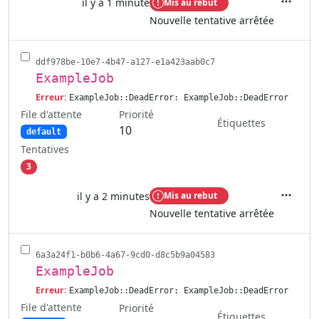
il y a 1 minute
Mis au rebut
Actions
Nouvelle tentative arrêtée
ddf978be-10e7-4b47-a127-e1a423aab0c7
ExampleJob
Erreur:
ExampleJob::DeadError: ExampleJob::DeadError
File d'attente
Priorité
Étiquettes
10
default
Tentatives
3
il y a 2 minutes
Mis au rebut
Actions
Nouvelle tentative arrêtée
6a3a24f1-b0b6-4a67-9cd0-d8c5b9a04583
ExampleJob
Erreur:
ExampleJob::DeadError: ExampleJob::DeadError
File d'attente
Priorité
Étiquettes