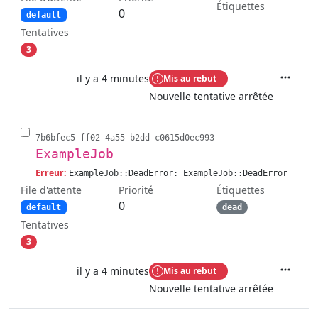
Étiquettes
0
default
Tentatives
3
il y a 4 minutes
Mis au rebut
Actions
Nouvelle tentative arrêtée
7b6bfec5-ff02-4a55-b2dd-c0615d0ec993
ExampleJob
Erreur:
ExampleJob::DeadError: ExampleJob::DeadError
File d'attente
Étiquettes
Priorité
0
default
dead
Tentatives
3
il y a 4 minutes
Mis au rebut
Actions
Nouvelle tentative arrêtée