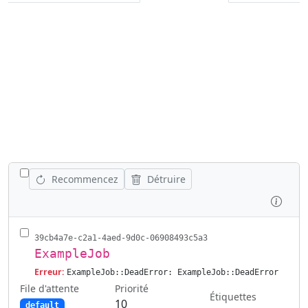
SÉLECTIONNER TOUS LES JOBS
Recommencez
Détruire
Inspe
39cb4a7e-c2a1-4aed-9d0c-06908493c5a3
ExampleJob
Erreur:
ExampleJob::DeadError: ExampleJob::DeadError
File d'attente
Priorité
Étiquettes
10
default