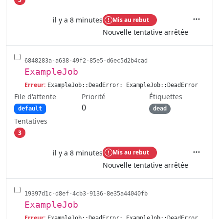
il y a 8 minutes
Mis au rebut
Actions
Nouvelle tentative arrêtée
6848283a-a638-49f2-85e5-d6ec5d2b4cad
ExampleJob
Erreur:
ExampleJob::DeadError: ExampleJob::DeadError
File d'attente
Étiquettes
Priorité
0
default
dead
Tentatives
3
il y a 8 minutes
Mis au rebut
Actions
Nouvelle tentative arrêtée
19397d1c-d8ef-4cb3-9136-8e35a44040fb
ExampleJob
Erreur:
ExampleJob::DeadError: ExampleJob::DeadError