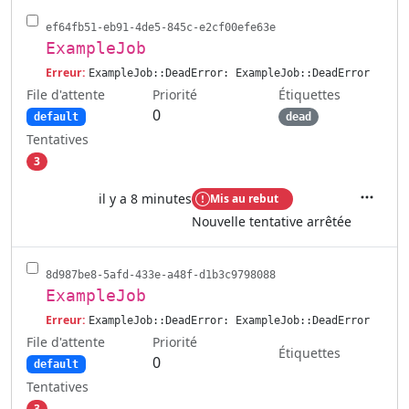
ef64fb51-eb91-4de5-845c-e2cf00efe63e
ExampleJob
Erreur:
ExampleJob::DeadError: ExampleJob::DeadError
File d'attente
Étiquettes
Priorité
0
default
dead
Tentatives
3
il y a 8 minutes
Mis au rebut
Actions
Nouvelle tentative arrêtée
8d987be8-5afd-433e-a48f-d1b3c9798088
ExampleJob
Erreur:
ExampleJob::DeadError: ExampleJob::DeadError
File d'attente
Priorité
Étiquettes
0
default
Tentatives
3