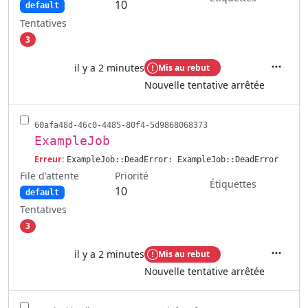
10
default
Tentatives
3
il y a 2 minutes
Mis au rebut
Actions
Nouvelle tentative arrêtée
60afa48d-46c0-4485-80f4-5d9868068373
ExampleJob
Erreur:
ExampleJob::DeadError: ExampleJob::DeadError
File d'attente
Priorité
Étiquettes
10
default
Tentatives
3
il y a 2 minutes
Mis au rebut
Actions
Nouvelle tentative arrêtée