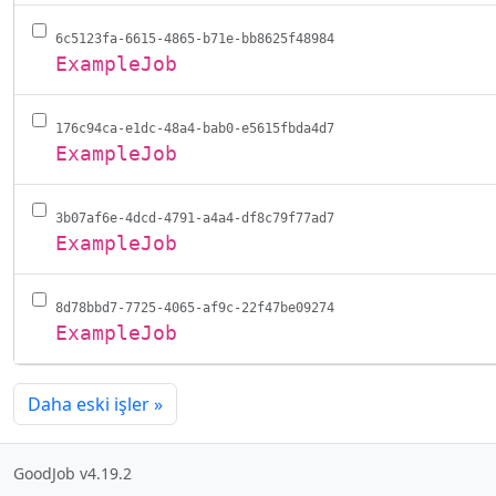
6c5123fa-6615-4865-b71e-bb8625f48984
ExampleJob
176c94ca-e1dc-48a4-bab0-e5615fbda4d7
ExampleJob
3b07af6e-4dcd-4791-a4a4-df8c79f77ad7
ExampleJob
8d78bbd7-7725-4065-af9c-22f47be09274
ExampleJob
Daha eski işler
»
GoodJob v4.19.2