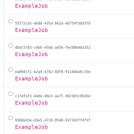
ExampleJob
55572ca5-ebdd-435d-b62a-4b759f30d378
ExampleJob
dbdc5783-c4bb-450d-a456-fec08640a352
ExampleJob
ea094cf1-b2a9-4782-8df8-9114bba6c35e
ExampleJob
c17efaf3-4a0e-4be3-aa75-9d23b5c062be
ExampleJob
936ded3e-d3e5-4729-9548-9373437f4f3f
ExampleJob