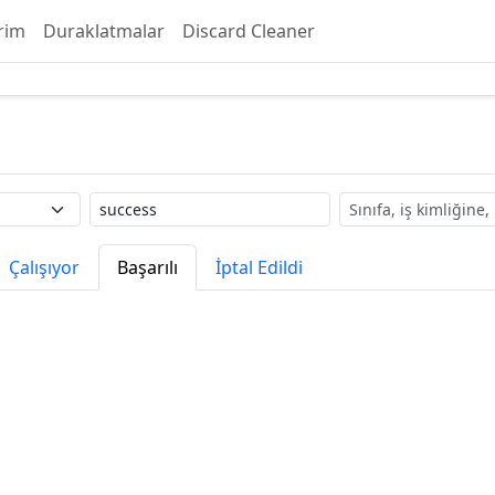
rim
Duraklatmalar
Discard Cleaner
Etiket
Ara
Çalışıyor
Başarılı
İptal Edildi