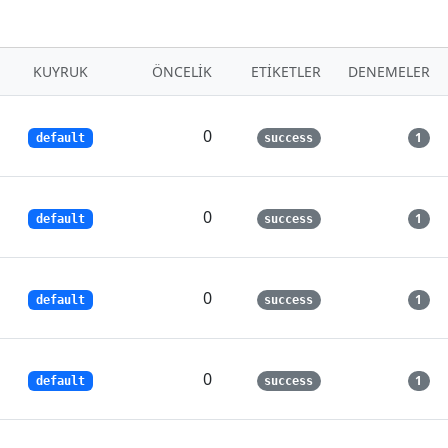
KUYRUK
ÖNCELIK
ETIKETLER
DENEMELER
0
1
default
success
0
1
default
success
0
1
default
success
0
1
default
success