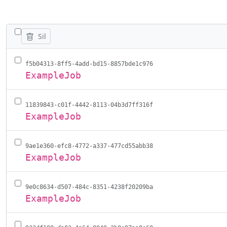
TÜM IŞLERI GIZLE/GÖSTER
Sil
f5b04313-8ff5-4add-bd15-8857bde1c976
ExampleJob
11839843-c01f-4442-8113-04b3d7ff316f
ExampleJob
9ae1e360-efc8-4772-a337-477cd55abb38
ExampleJob
9e0c8634-d507-484c-8351-4238f20209ba
ExampleJob