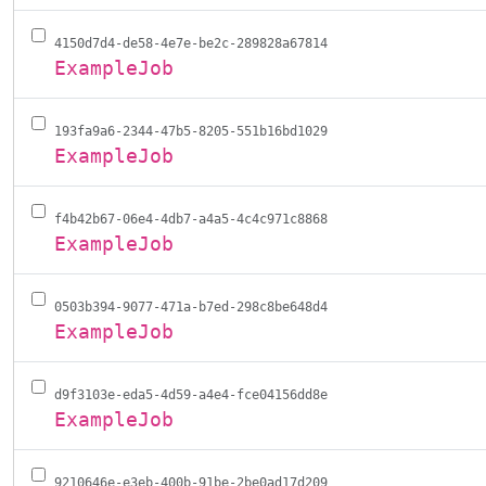
4150d7d4-de58-4e7e-be2c-289828a67814
ExampleJob
193fa9a6-2344-47b5-8205-551b16bd1029
ExampleJob
f4b42b67-06e4-4db7-a4a5-4c4c971c8868
ExampleJob
0503b394-9077-471a-b7ed-298c8be648d4
ExampleJob
d9f3103e-eda5-4d59-a4e4-fce04156dd8e
ExampleJob
9210646e-e3eb-400b-91be-2be0ad17d209