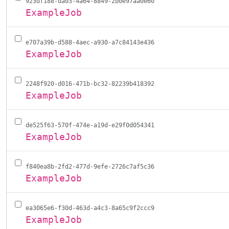
923df188-da03-4a64-8849-2b0e97aa0e60
ExampleJob
e707a39b-d588-4aec-a930-a7c84143e436
ExampleJob
2248f920-d016-471b-bc32-82239b418392
ExampleJob
de525f63-570f-474e-a19d-e29f0d054341
ExampleJob
f840ea8b-2fd2-477d-9efe-2726c7af5c36
ExampleJob
ea3065e6-f30d-463d-a4c3-8a65c9f2ccc9
ExampleJob