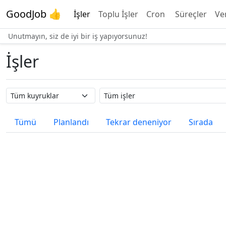
GoodJob 👍
İşler
Toplu İşler
Cron
Süreçler
Ve
Unutmayın, siz de iyi bir iş yapıyorsunuz!
İşler
Kuyruk adı
İş adı
Tümü
Planlandı
Tekrar deneniyor
Sırada