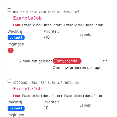
06c3a278-de1c-4d08-bec5-a003b260800f
ExampleJob
Fout:
ExampleJob::DeadError: ExampleJob::DeadError
Wachtrij
Prioriteit
Labels
-10
default
Pogingen
3
2 minuten geleden
weggegooid
Acties
Opnieuw proberen gestopt
c7199e62-b783-458f-8a5d-ad3c467bae1c
ExampleJob
Fout:
ExampleJob::DeadError: ExampleJob::DeadError
Wachtrij
Prioriteit
Labels
10
default
Pogingen