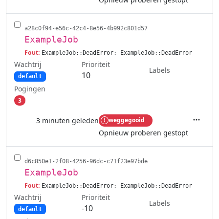
a28c0f94-e56c-42c4-8e56-4b992c801d57
ExampleJob
Fout:
ExampleJob::DeadError: ExampleJob::DeadError
Wachtrij
Prioriteit
Labels
10
default
Pogingen
3
3 minuten geleden
weggegooid
Acties
Opnieuw proberen gestopt
d6c850e1-2f08-4256-96dc-c71f23e97bde
ExampleJob
Fout:
ExampleJob::DeadError: ExampleJob::DeadError
Wachtrij
Prioriteit
Labels
-10
default