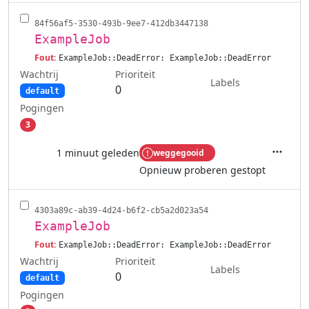
84f56af5-3530-493b-9ee7-412db3447138
ExampleJob
Fout:
ExampleJob::DeadError: ExampleJob::DeadError
Wachtrij
Prioriteit
Labels
0
default
Pogingen
3
1 minuut geleden
weggegooid
Acties
Opnieuw proberen gestopt
4303a89c-ab39-4d24-b6f2-cb5a2d023a54
ExampleJob
Fout:
ExampleJob::DeadError: ExampleJob::DeadError
Wachtrij
Prioriteit
Labels
0
default
Pogingen