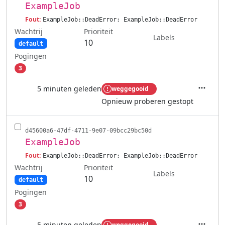
ExampleJob
Fout:
ExampleJob::DeadError: ExampleJob::DeadError
Wachtrij
Prioriteit
Labels
10
default
Pogingen
3
5 minuten geleden
weggegooid
Acties
Opnieuw proberen gestopt
d45600a6-47df-4711-9e07-09bcc29bc50d
ExampleJob
Fout:
ExampleJob::DeadError: ExampleJob::DeadError
Wachtrij
Prioriteit
Labels
10
default
Pogingen
3
5 minuten geleden
weggegooid