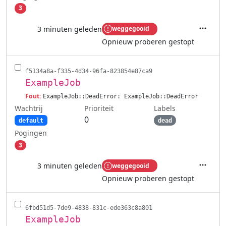
3
3 minuten geleden
weggegooid
Acties
Opnieuw proberen gestopt
f5134a8a-f335-4d34-96fa-823854e87ca9
ExampleJob
Fout:
ExampleJob::DeadError: ExampleJob::DeadError
Wachtrij
Labels
Prioriteit
0
default
dead
Pogingen
3
3 minuten geleden
weggegooid
Acties
Opnieuw proberen gestopt
6fbd51d5-7de9-4838-831c-ede363c8a801
ExampleJob