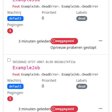
Fout:
ExampleJob::DeadError: ExampleJob::DeadError
Wachtrij
Labels
Prioriteit
0
default
dead
Pogingen
3
3 minuten geleden
weggegooid
Acties
Opnieuw proberen gestopt
5652b6d2-6737-4067-8c30-862de174f31e
ExampleJob
Fout:
ExampleJob::DeadError: ExampleJob::DeadError
Wachtrij
Labels
Prioriteit
0
default
dead
Pogingen
3
3 minuten geleden
weggegooid
Acties