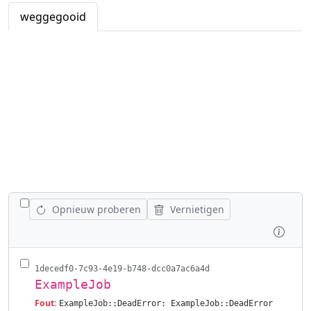
weggegooid
WISSEL ALLE VACATURES AF
Opnieuw proberen
Vernietigen
Inspe
1decedf0-7c93-4e19-b748-dcc0a7ac6a4d
ExampleJob
Fout:
ExampleJob::DeadError: ExampleJob::DeadError