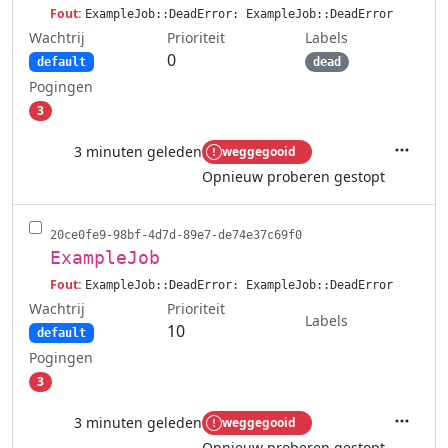
Fout:
ExampleJob::DeadError: ExampleJob::DeadError
Wachtrij
Labels
Prioriteit
0
default
dead
Pogingen
3
3 minuten geleden
weggegooid
Acties
Opnieuw proberen gestopt
20ce0fe9-98bf-4d7d-89e7-de74e37c69f0
ExampleJob
Fout:
ExampleJob::DeadError: ExampleJob::DeadError
Wachtrij
Prioriteit
Labels
10
default
Pogingen
3
3 minuten geleden
weggegooid
Acties
Opnieuw proberen gestopt