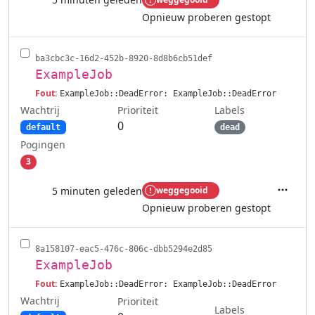
Acties
Opnieuw proberen gestopt
ba3cbc3c-16d2-452b-8920-8d8b6cb51def
ExampleJob
Fout:
ExampleJob::DeadError: ExampleJob::DeadError
Wachtrij
Labels
Prioriteit
0
default
dead
Pogingen
3
5 minuten geleden
weggegooid
Acties
Opnieuw proberen gestopt
8a158107-eac5-476c-806c-dbb5294e2d85
ExampleJob
Fout:
ExampleJob::DeadError: ExampleJob::DeadError
Wachtrij
Prioriteit
Labels