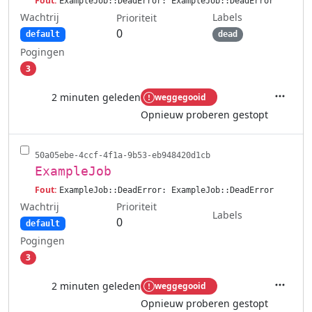
Fout:
ExampleJob::DeadError: ExampleJob::DeadError
Wachtrij
Labels
Prioriteit
0
default
dead
Pogingen
3
2 minuten geleden
weggegooid
Acties
Opnieuw proberen gestopt
50a05ebe-4ccf-4f1a-9b53-eb948420d1cb
ExampleJob
Fout:
ExampleJob::DeadError: ExampleJob::DeadError
Wachtrij
Prioriteit
Labels
0
default
Pogingen
3
2 minuten geleden
weggegooid
Acties
Opnieuw proberen gestopt