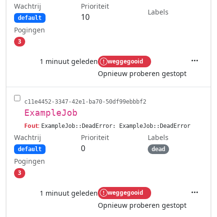
Wachtrij
Prioriteit
Labels
10
default
Pogingen
3
1 minuut geleden
weggegooid
Acties
Opnieuw proberen gestopt
c11e4452-3347-42e1-ba70-50df99ebbbf2
ExampleJob
Fout:
ExampleJob::DeadError: ExampleJob::DeadError
Wachtrij
Labels
Prioriteit
0
default
dead
Pogingen
3
1 minuut geleden
weggegooid
Acties
Opnieuw proberen gestopt