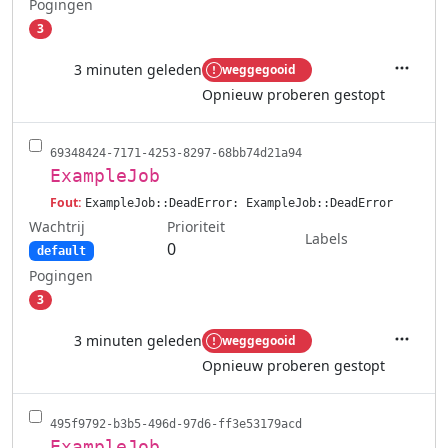
Pogingen
3
3 minuten geleden
weggegooid
Acties
Opnieuw proberen gestopt
69348424-7171-4253-8297-68bb74d21a94
ExampleJob
Fout:
ExampleJob::DeadError: ExampleJob::DeadError
Wachtrij
Prioriteit
Labels
0
default
Pogingen
3
3 minuten geleden
weggegooid
Acties
Opnieuw proberen gestopt
495f9792-b3b5-496d-97d6-ff3e53179acd
ExampleJob