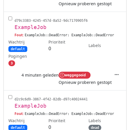
Opnieuw proberen gestopt
d79c3383-4245-457d-8a52-9dc7170905f6
ExampleJob
Fout:
ExampleJob::DeadError: ExampleJob::DeadError
Wachtrij
Prioriteit
Labels
0
default
Pogingen
3
4 minuten geleden
weggegooid
Acties
Opnieuw proberen gestopt
d2c9c6d9-3867-4f42-82db-d97c40024441
ExampleJob
Fout:
ExampleJob::DeadError: ExampleJob::DeadError
Wachtrij
Labels
Prioriteit
0
default
dead