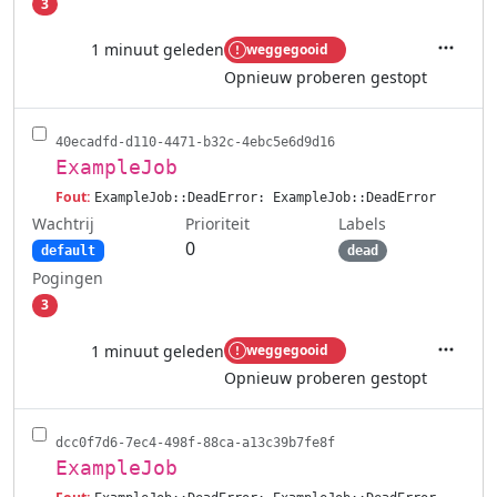
3
1 minuut geleden
weggegooid
Acties
Opnieuw proberen gestopt
40ecadfd-d110-4471-b32c-4ebc5e6d9d16
ExampleJob
Fout:
ExampleJob::DeadError: ExampleJob::DeadError
Wachtrij
Labels
Prioriteit
0
default
dead
Pogingen
3
1 minuut geleden
weggegooid
Acties
Opnieuw proberen gestopt
dcc0f7d6-7ec4-498f-88ca-a13c39b7fe8f
ExampleJob