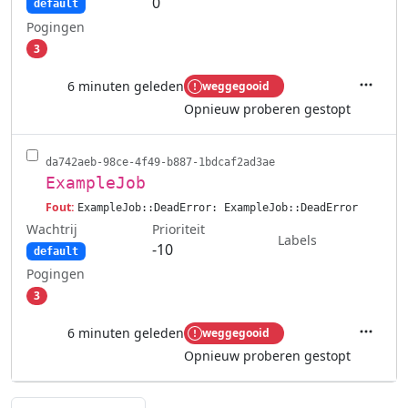
0
default
Pogingen
3
6 minuten geleden
weggegooid
Acties
Opnieuw proberen gestopt
da742aeb-98ce-4f49-b887-1bdcaf2ad3ae
ExampleJob
Fout:
ExampleJob::DeadError: ExampleJob::DeadError
Wachtrij
Prioriteit
Labels
-10
default
Pogingen
3
6 minuten geleden
weggegooid
Acties
Opnieuw proberen gestopt