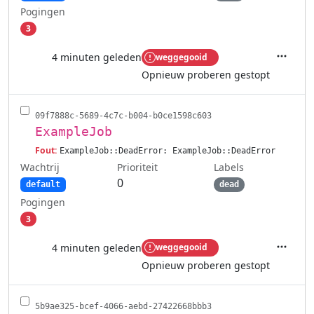
Pogingen
3
4 minuten geleden
weggegooid
Acties
Opnieuw proberen gestopt
09f7888c-5689-4c7c-b004-b0ce1598c603
ExampleJob
Fout:
ExampleJob::DeadError: ExampleJob::DeadError
Wachtrij
Labels
Prioriteit
0
default
dead
Pogingen
3
4 minuten geleden
weggegooid
Acties
Opnieuw proberen gestopt
5b9ae325-bcef-4066-aebd-27422668bbb3