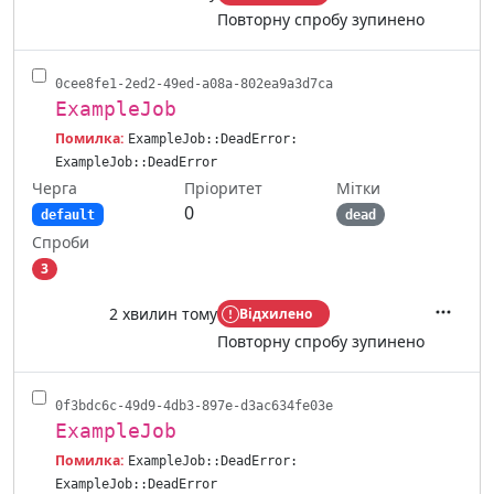
Повторну спробу зупинено
0cee8fe1-2ed2-49ed-a08a-802ea9a3d7ca
ExampleJob
Помилка:
ExampleJob::DeadError:
ExampleJob::DeadError
Черга
Мітки
Пріоритет
0
default
dead
Спроби
3
2 хвилин тому
Відхилено
Дії
Повторну спробу зупинено
0f3bdc6c-49d9-4db3-897e-d3ac634fe03e
ExampleJob
Помилка:
ExampleJob::DeadError:
ExampleJob::DeadError