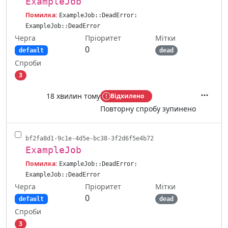
ExampleJob
Помилка:
ExampleJob::DeadError:
ExampleJob::DeadError
Черга
Мітки
Пріоритет
0
default
dead
Спроби
3
18 хвилин тому
Відхилено
Дії
Повторну спробу зупинено
bf2fa8d1-9c1e-4d5e-bc38-3f2d6f5e4b72
ExampleJob
Помилка:
ExampleJob::DeadError:
ExampleJob::DeadError
Черга
Мітки
Пріоритет
0
default
dead
Спроби
3