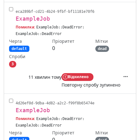
eca289bf-cd21-4b24-9fbf-bf11181e70f6
ExampleJob
Помилка:
ExampleJob::DeadError:
ExampleJob::DeadError
Черга
Мітки
Пріоритет
0
default
dead
Спроби
3
11 хвилин тому
Відхилено
Дії
Повторну спробу зупинено
4d26ef0d-9dba-4d82-a2c2-f99f8b65474e
ExampleJob
Помилка:
ExampleJob::DeadError:
ExampleJob::DeadError
Черга
Мітки
Пріоритет
0