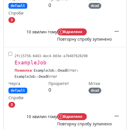
0
default
dead
Спроби
3
10 хвилин тому
Відхилено
Дії
Повторну спробу зупинено
2fc15756-6d43-4ec4-b03e-a70407628298
ExampleJob
Помилка:
ExampleJob::DeadError:
ExampleJob::DeadError
Черга
Мітки
Пріоритет
0
default
dead
Спроби
3
10 хвилин тому
Відхилено
Дії
Повторну спробу зупинено