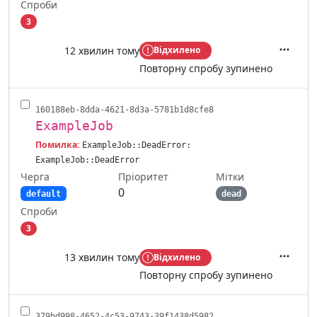
Спроби
3
12 хвилин тому
Відхилено
Дії
Повторну спробу зупинено
160188eb-8dda-4621-8d3a-5781b1d8cfe8
ExampleJob
Помилка:
ExampleJob::DeadError:
ExampleJob::DeadError
Черга
Мітки
Пріоритет
0
default
dead
Спроби
3
13 хвилин тому
Відхилено
Дії
Повторну спробу зупинено
379bd998-4652-4c53-9743-39f1438d5982