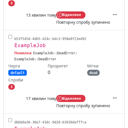
3
13 хвилин тому
Відхилено
Дії
Повторну спробу зупинено
b53f545d-4db5-424c-bdc3-958e8f23ed92
ExampleJob
Помилка:
ExampleJob::DeadError:
ExampleJob::DeadError
Черга
Мітки
Пріоритет
0
default
dead
Спроби
3
17 хвилин тому
Відхилено
Дії
Повторну спробу зупинено
dbbb0a36-36e7-43dc-9d28-63930dafffca