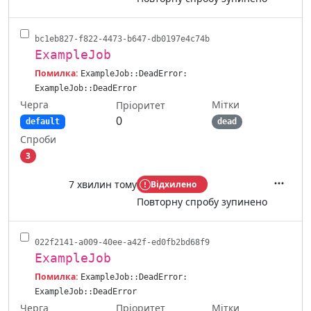
bc1eb827-f822-4473-b647-db0197e4c74b
ExampleJob
Помилка:
ExampleJob::DeadError:
ExampleJob::DeadError
Черга
Мітки
Пріоритет
0
default
dead
Спроби
3
7 хвилин тому
Відхилено
Дії
Повторну спробу зупинено
022f2141-a009-40ee-a42f-ed0fb2bd68f9
ExampleJob
Помилка:
ExampleJob::DeadError:
ExampleJob::DeadError
Черга
Мітки
Пріоритет