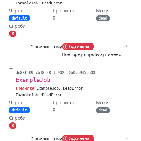
ExampleJob::DeadError
Черга
Мітки
Пріоритет
0
default
dead
Спроби
3
2 хвилин тому
Відхилено
Дії
Повторну спробу зупинено
dd83ff09-cb18-48f9-902c-0b0da945be00
ExampleJob
Помилка:
ExampleJob::DeadError:
ExampleJob::DeadError
Черга
Мітки
Пріоритет
0
default
dead
Спроби
3
2 хвилин тому
Відхилено
Дії