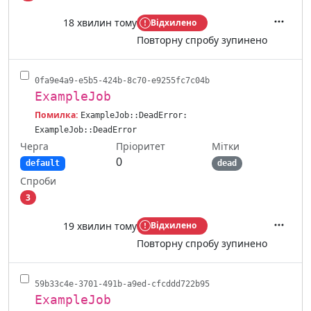
18 хвилин тому
Відхилено
Дії
Повторну спробу зупинено
0fa9e4a9-e5b5-424b-8c70-e9255fc7c04b
ExampleJob
Помилка:
ExampleJob::DeadError:
ExampleJob::DeadError
Черга
Мітки
Пріоритет
0
default
dead
Спроби
3
19 хвилин тому
Відхилено
Дії
Повторну спробу зупинено
59b33c4e-3701-491b-a9ed-cfcddd722b95
ExampleJob