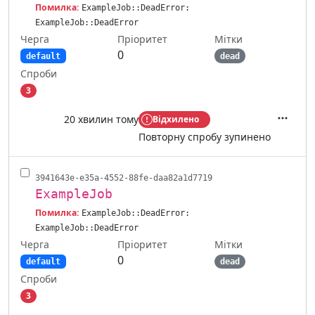
Помилка:
ExampleJob::DeadError:
ExampleJob::DeadError
Черга
Мітки
Пріоритет
0
default
dead
Спроби
3
20 хвилин тому
Відхилено
Дії
Повторну спробу зупинено
3941643e-e35a-4552-88fe-daa82a1d7719
ExampleJob
Помилка:
ExampleJob::DeadError:
ExampleJob::DeadError
Черга
Мітки
Пріоритет
0
default
dead
Спроби
3