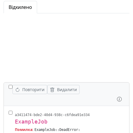
Відхилено
ПОКАЗАТИ ВСІ РОБОТИ
Повторити
Видалити
Огля
a3411474-bde2-40d4-938c-c6fdea91e334
ExampleJob
Помилка:
ExampleJob::DeadError: