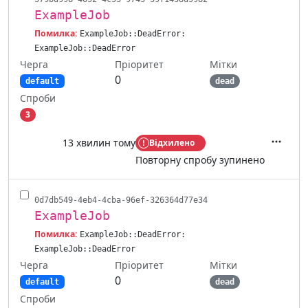
ExampleJob
Помилка:
ExampleJob::DeadError:
ExampleJob::DeadError
Черга
Мітки
Пріоритет
0
default
dead
Спроби
3
13 хвилин тому
Відхилено
Дії
Повторну спробу зупинено
0d7db549-4eb4-4cba-96ef-326364d77e34
ExampleJob
Помилка:
ExampleJob::DeadError:
ExampleJob::DeadError
Черга
Мітки
Пріоритет
0
default
dead
Спроби