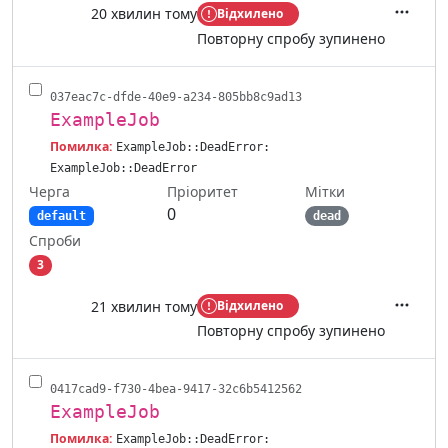
20 хвилин тому
Відхилено
Дії
Повторну спробу зупинено
037eac7c-dfde-40e9-a234-805bb8c9ad13
ExampleJob
Помилка:
ExampleJob::DeadError:
ExampleJob::DeadError
Черга
Мітки
Пріоритет
0
default
dead
Спроби
3
21 хвилин тому
Відхилено
Дії
Повторну спробу зупинено
0417cad9-f730-4bea-9417-32c6b5412562
ExampleJob
Помилка:
ExampleJob::DeadError: