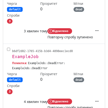
Черга
Мітки
Пріоритет
0
default
dead
Спроби
3
3 хвилин тому
Відхилено
Дії
Повторну спробу зупинено
b6df2d82-1765-415b-b3d4-4898eec1ecd0
ExampleJob
Помилка:
ExampleJob::DeadError:
ExampleJob::DeadError
Черга
Мітки
Пріоритет
0
default
dead
Спроби
3
4 хвилин тому
Відхилено
Дії
Повторну спробу зупинено