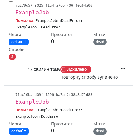
7a279d57-3025-41a4-a7ee-406f40a64a06
ExampleJob
Помилка:
ExampleJob::DeadError:
ExampleJob::DeadError
Черга
Мітки
Пріоритет
0
default
dead
Спроби
3
12 хвилин тому
Відхилено
Дії
Повторну спробу зупинено
71ac10ba-d09f-4596-ba7a-2f58a3d71d88
ExampleJob
Помилка:
ExampleJob::DeadError:
ExampleJob::DeadError
Черга
Мітки
Пріоритет
0
default
dead