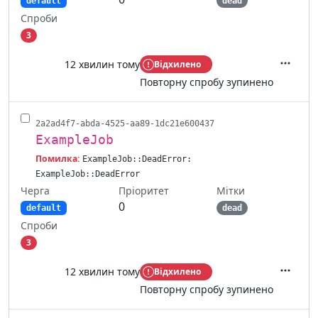
default
dead
Спроби
3
12 хвилин тому
Відхилено
Дії
Повторну спробу зупинено
2a2ad4f7-abda-4525-aa89-1dc21e600437
ExampleJob
Помилка:
ExampleJob::DeadError:
ExampleJob::DeadError
Черга
Мітки
Пріоритет
0
default
dead
Спроби
3
12 хвилин тому
Відхилено
Дії
Повторну спробу зупинено