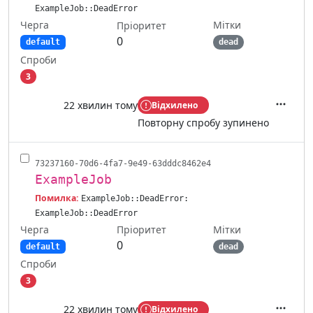
ExampleJob::DeadError
Черга
Мітки
Пріоритет
0
default
dead
Спроби
3
22 хвилин тому
Відхилено
Дії
Повторну спробу зупинено
73237160-70d6-4fa7-9e49-63dddc8462e4
ExampleJob
Помилка:
ExampleJob::DeadError:
ExampleJob::DeadError
Черга
Мітки
Пріоритет
0
default
dead
Спроби
3
22 хвилин тому
Відхилено