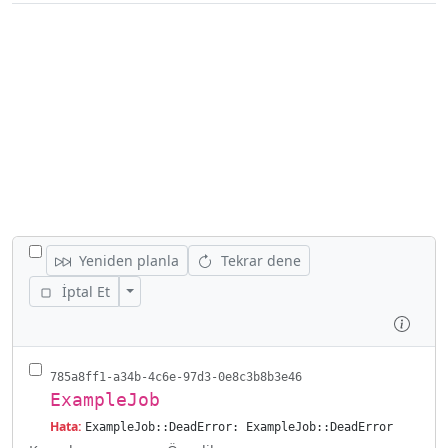
TÜM IŞLERI GIZLE/GÖSTER
Yeniden planla
Tekrar dene
İşlemleri Gizle/Göster
İptal Et
İncel
785a8ff1-a34b-4c6e-97d3-0e8c3b8b3e46
ExampleJob
Hata:
ExampleJob::DeadError: ExampleJob::DeadError