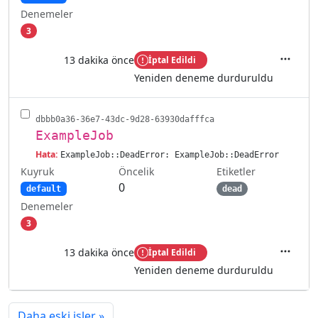
Denemeler
3
13 dakika önce
İptal Edildi
İşlemler
Yeniden deneme durduruldu
dbbb0a36-36e7-43dc-9d28-63930dafffca
ExampleJob
Hata:
ExampleJob::DeadError: ExampleJob::DeadError
Kuyruk
Etiketler
Öncelik
0
default
dead
Denemeler
3
13 dakika önce
İptal Edildi
İşlemler
Yeniden deneme durduruldu
Daha eski işler
»