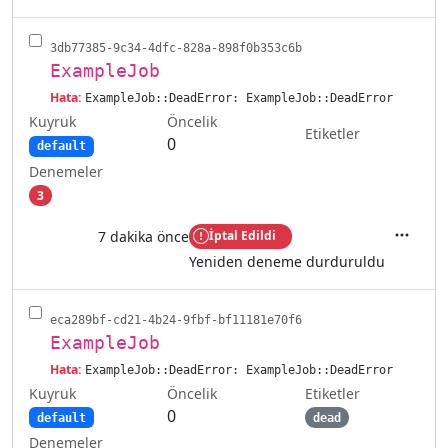
3db77385-9c34-4dfc-828a-898f0b353c6b
ExampleJob
Hata:
ExampleJob::DeadError: ExampleJob::DeadError
Kuyruk
Öncelik
Etiketler
0
default
Denemeler
3
7 dakika önce
İptal Edildi
İşlemler
Yeniden deneme durduruldu
eca289bf-cd21-4b24-9fbf-bf11181e70f6
ExampleJob
Hata:
ExampleJob::DeadError: ExampleJob::DeadError
Kuyruk
Etiketler
Öncelik
0
default
dead
Denemeler