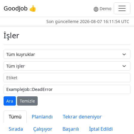
GoodJob 👍
Demo
Son güncelleme
2026-08-07 16:11:54 UTC
İşler
Kuyruk adı
İş adı
Etiket
Ara
Temizle
Tümü
Planlandı
Tekrar deneniyor
Sırada
Çalışıyor
Başarılı
İptal Edildi