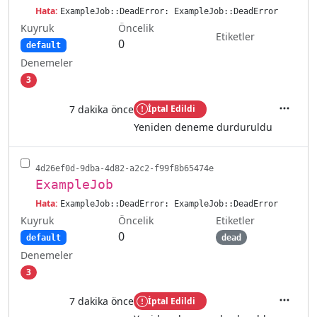
Hata:
ExampleJob::DeadError: ExampleJob::DeadError
Kuyruk
Öncelik
Etiketler
0
default
Denemeler
3
7 dakika önce
İptal Edildi
İşlemler
Yeniden deneme durduruldu
4d26ef0d-9dba-4d82-a2c2-f99f8b65474e
ExampleJob
Hata:
ExampleJob::DeadError: ExampleJob::DeadError
Kuyruk
Etiketler
Öncelik
0
default
dead
Denemeler
3
7 dakika önce
İptal Edildi
İşlemler