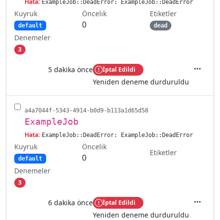
Hata:
ExampleJob::DeadError: ExampleJob::DeadError
Kuyruk
Etiketler
Öncelik
0
default
dead
Denemeler
3
5 dakika önce
İptal Edildi
İşlemler
Yeniden deneme durduruldu
a4a7044f-5343-4914-b0d9-b113a1d65d58
ExampleJob
Hata:
ExampleJob::DeadError: ExampleJob::DeadError
Kuyruk
Öncelik
Etiketler
0
default
Denemeler
3
6 dakika önce
İptal Edildi
İşlemler
Yeniden deneme durduruldu