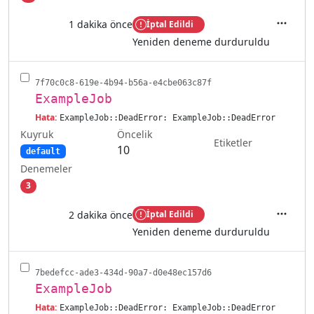
1 dakika önce
İptal Edildi
İşlemler
Yeniden deneme durduruldu
7f70c0c8-619e-4b94-b56a-e4cbe063c87f
ExampleJob
Hata:
ExampleJob::DeadError: ExampleJob::DeadError
Kuyruk
Öncelik
Etiketler
10
default
Denemeler
3
2 dakika önce
İptal Edildi
İşlemler
Yeniden deneme durduruldu
7bedefcc-ade3-434d-90a7-d0e48ec157d6
ExampleJob
Hata:
ExampleJob::DeadError: ExampleJob::DeadError