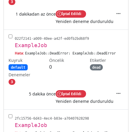
3
1 dakikadan az önce
İptal Edildi
İşlemler
Yeniden deneme durduruldu
022f2141-a009-40ee-a42f-ed0fb2bd68f9
ExampleJob
Hata:
ExampleJob::DeadError: ExampleJob::DeadError
Kuyruk
Etiketler
Öncelik
0
default
dead
Denemeler
3
5 dakika önce
İptal Edildi
İşlemler
Yeniden deneme durduruldu
2fc15756-6d43-4ec4-b03e-a70407628298
ExampleJob