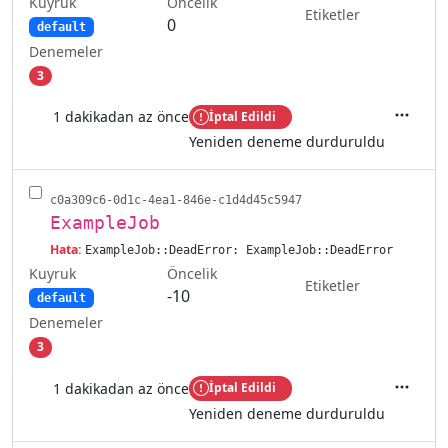
Kuyruk
Öncelik
Etiketler
0
default
Denemeler
3
1 dakikadan az önce
İptal Edildi
İşlemler
Yeniden deneme durduruldu
c0a309c6-0d1c-4ea1-846e-c1d4d45c5947
ExampleJob
Hata:
ExampleJob::DeadError: ExampleJob::DeadError
Kuyruk
Öncelik
Etiketler
-10
default
Denemeler
3
1 dakikadan az önce
İptal Edildi
İşlemler
Yeniden deneme durduruldu