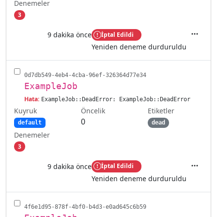
Denemeler
3
9 dakika önce
İptal Edildi
İşlemler
Yeniden deneme durduruldu
0d7db549-4eb4-4cba-96ef-326364d77e34
ExampleJob
Hata:
ExampleJob::DeadError: ExampleJob::DeadError
Kuyruk
Etiketler
Öncelik
0
default
dead
Denemeler
3
9 dakika önce
İptal Edildi
İşlemler
Yeniden deneme durduruldu
4f6e1d95-878f-4bf0-b4d3-e0ad645c6b59