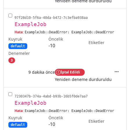
Yeniden deneme durduruldu
97f28d10-5f6a-40da-b472-7c3efba938aa
ExampleJob
Hata:
ExampleJob::DeadError: ExampleJob::DeadError
Kuyruk
Öncelik
Etiketler
-10
default
Denemeler
3
9 dakika önce
İptal Edildi
İşlemler
Yeniden deneme durduruldu
7230347b-374a-4abd-b93b-16b5f0de7aa7
ExampleJob
Hata:
ExampleJob::DeadError: ExampleJob::DeadError
Kuyruk
Öncelik
Etiketler
-10
default