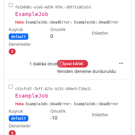
fe1b8d6c-e1eb-4d58-9f0c-389731d62a53
ExampleJob
Hata:
ExampleJob::DeadError: ExampleJob::DeadError
Kuyruk
Öncelik
Etiketler
0
default
Denemeler
3
1 dakika önce
İptal Edildi
İşlemler
Yeniden deneme durduruldu
c53cfc07-7bff-425c-b235-40befc710e31
ExampleJob
Hata:
ExampleJob::DeadError: ExampleJob::DeadError
Kuyruk
Öncelik
Etiketler
-10
default
Denemeler
3