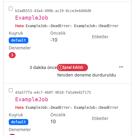
b2ad6553-43a4-499b-ac19-8cce3e4d46d0
ExampleJob
Hata:
ExampleJob::DeadError: ExampleJob::DeadError
Kuyruk
Öncelik
Etiketler
-10
default
Denemeler
3
3 dakika önce
İptal Edildi
İşlemler
Yeniden deneme durduruldu
43a577fa-e4c7-468f-9018-fa5a9e92f175
ExampleJob
Hata:
ExampleJob::DeadError: ExampleJob::DeadError
Kuyruk
Öncelik
Etiketler
10
default
Denemeler