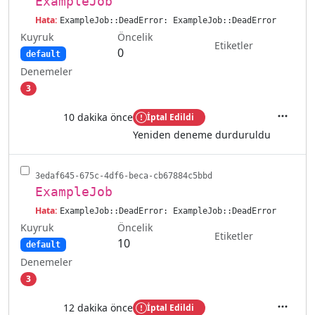
ExampleJob
Hata:
ExampleJob::DeadError: ExampleJob::DeadError
Kuyruk
Öncelik
Etiketler
0
default
Denemeler
3
10 dakika önce
İptal Edildi
İşlemler
Yeniden deneme durduruldu
3edaf645-675c-4df6-beca-cb67884c5bbd
ExampleJob
Hata:
ExampleJob::DeadError: ExampleJob::DeadError
Kuyruk
Öncelik
Etiketler
10
default
Denemeler
3
12 dakika önce
İptal Edildi
İşlemler