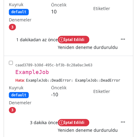
Kuyruk
Öncelik
Etiketler
10
default
Denemeler
3
1 dakikadan az önce
İptal Edildi
İşlemler
Yeniden deneme durduruldu
caad3789-b30d-495c-bf3b-8c28a0ac3e63
ExampleJob
Hata:
ExampleJob::DeadError: ExampleJob::DeadError
Kuyruk
Öncelik
Etiketler
-10
default
Denemeler
3
3 dakika önce
İptal Edildi
İşlemler
Yeniden deneme durduruldu