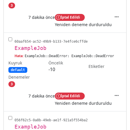
3
7 dakika önce
İptal Edildi
İşlemler
Yeniden deneme durduruldu
60aaf654-ac52-49b9-b133-7e4fce6cffde
ExampleJob
Hata:
ExampleJob::DeadError: ExampleJob::DeadError
Kuyruk
Öncelik
Etiketler
-10
default
Denemeler
3
7 dakika önce
İptal Edildi
İşlemler
Yeniden deneme durduruldu
056f62c5-0a8b-49eb-ae1f-921a5f554ba2
ExampleJob