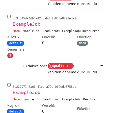
Yeniden deneme durduruldu
b53f545d-4db5-424c-bdc3-958e8f23ed92
ExampleJob
Hata:
ExampleJob::DeadError: ExampleJob::DeadError
Kuyruk
Etiketler
Öncelik
0
default
dead
Denemeler
3
13 dakika önce
İptal Edildi
İşlemler
Yeniden deneme durduruldu
6c227971-8a66-41db-a79c-062eda6758dd
ExampleJob
Hata:
ExampleJob::DeadError: ExampleJob::DeadError
Kuyruk
Öncelik
Etiketler
0
default