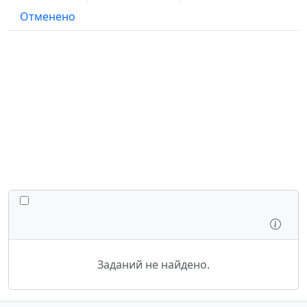
Отменено
ПЕРЕКЛЮЧИТЬ ВСЕ ЗАДАНИЯ
Осмо
Заданий не найдено.