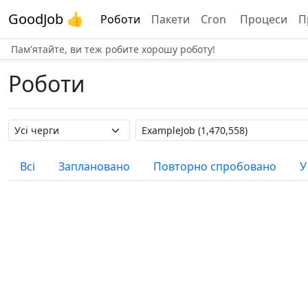
GoodJob 👍
Роботи
Пакети
Cron
Процеси
П
Пам'ятайте, ви теж робите хорошу роботу!
Роботи
Назва черги
Назва роботи
Всі
Заплановано
Повторно спробовано
У