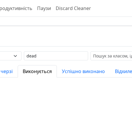
родуктивність
Паузи
Discard Cleaner
Мітка
Пошук
 черзі
Виконується
Успішно виконано
Відхил