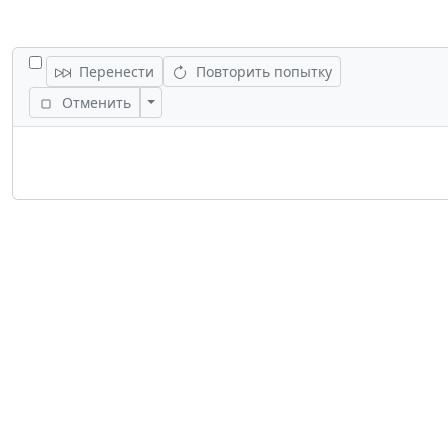
ПЕРЕКЛЮЧИТЬ ВСЕ ЗАДАНИЯ
Перенести
Повторить попытку
Переключить действия
Отменить