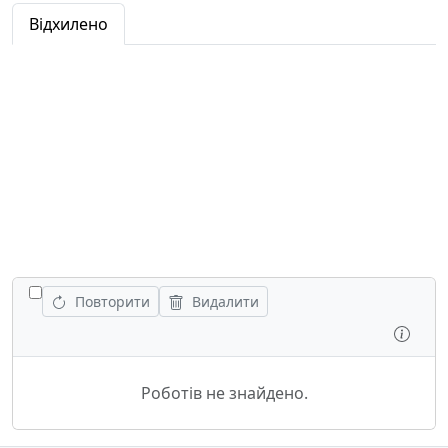
Відхилено
ПОКАЗАТИ ВСІ РОБОТИ
Повторити
Видалити
Огля
Роботів не знайдено.