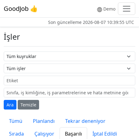
GoodJob 👍
Demo
Son güncelleme
2026-08-07 10:39:55 UTC
İşler
Kuyruk adı
İş adı
Etiket
Ara
Temizle
Tümü
Planlandı
Tekrar deneniyor
Sırada
Çalışıyor
Başarılı
İptal Edildi