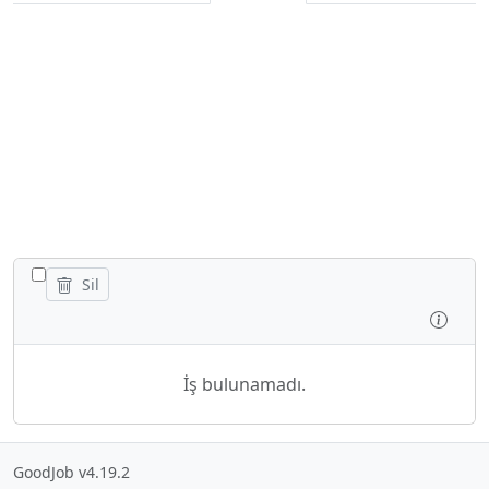
TÜM IŞLERI GIZLE/GÖSTER
Sil
İncel
İş bulunamadı.
GoodJob v4.19.2